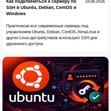
Как подключиться к серверу по
19.06.2026
SSH в Ubuntu, Debian, CentOS и
Windows
Онлайн-чат
A
Онлайн · отвечаем за несколько минут
Практически все современные серверы под
управлением Ubuntu, Debian, CentOS, AlmaLinux и
других Linux-дистрибутивов используют SSH для
удаленного доступа.
Ваше имя
Телефон