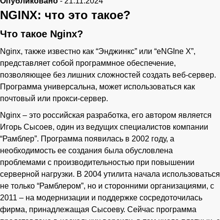
Опубликовано
-
21.11.2024
NGINX: что это такое?
Что такое Nginx?
Ваше имя
Nginx, также известно как “Энджинкс” или “eNGIne X”,
Телефон
представляет собой программное обеспечение,
позволяющее без лишних сложностей создать веб-сервер.
Программа универсальна, может использоваться как
почтовый или прокси-сервер.
Nginx – это российская разработка, его автором является
Игорь Сысоев, один из ведущих специалистов компании
“Рамблер”. Программа появилась в 2002 году, а
необходимость ее создания была обусловлена
проблемами с производительностью при повышении
серверной нагрузки. В 2004 утилита начала использоваться
не только “Рамблером”, но и сторонними организациями, с
2011 – на модернизации и поддержке сосредоточилась
фирма, принадлежащая Сысоеву. Сейчас программа