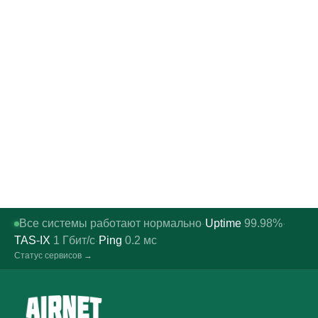
Все системы работают нормально
Uptime
99.98%
·
·
TAS-IX
1
Гбит/с
Ping
0.2
мс
·
Статус сервисов →