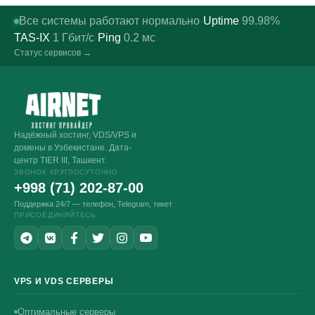
Все системы работают нормально
Uptime
99.98%
·
·
TAS-IX
1
Гбит/с
Ping
0.2
мс
·
Статус сервисов →
Надёжный хостинг, VDS/VPS и
домены в Узбекистане. Дата-
центр TIER III, Ташкент.
ЗВОНОК КРУГЛОСУТОЧНО
+998 (71) 202-87-00
Поддержка 24/7 — телефон, Telegram, тикет
ПРИСОЕДИНЯЙТЕСЬ
VPS И VDS СЕРВЕРЫ
Оптимальные серверы