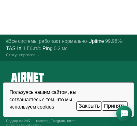
Все системы работают нормально
Uptime
99.98%
·
·
TAS-IX
1
Гбит/с
Ping
0.2
мс
·
Статус сервисов →
Надёжный хостинг, VDS/VPS и
Пользуясь нашим сайтом, вы
домены в Узбекистане. Дата-
соглашаетесь с тем, что мы
центр TIER III, Ташкент.
Закрыть
Принять
используем cookies
ЗВОНОК КРУГЛОСУТОЧНО
+998 (71) 202-87-00
Поддержка 24/7 — телефон, Telegram, тикет
ПРИСОЕДИНЯЙТЕСЬ