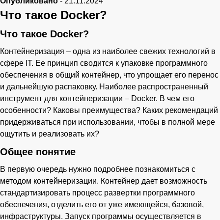
Опубликовано
-
21.11.2024
Что такое Docker?
Онлайн-чат
A
Онлайн · отвечаем за несколько минут
Что такое Docker?
Контейнеризация – одна из наиболее свежих технологий в
сфере IT. Ее принцип сводится к упаковке программного
Ваше имя
обеспечения в общий контейнер, что упрощает его перенос
и дальнейшую распаковку. Наиболее распространенный
инструмент для контейнеризации – Docker. В чем его
Телефон
особенности? Каковы преимущества? Каких рекомендаций
придерживаться при использовании, чтобы в полной мере
ощутить и реализовать их?
Общее понятие
В первую очередь нужно подробнее познакомиться с
методом контейнеризации. Контейнер дает возможность
стандартизировать процесс развертки программного
обеспечения, отделить его от уже имеющейся, базовой,
инфраструктуры. Запуск программы осуществляется в