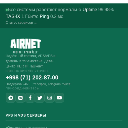
Все системы работают нормально
Uptime
99.98%
·
·
TAS-IX
1
Гбит/с
Ping
0.2
мс
·
Статус сервисов →
Надёжный хостинг, VDS/VPS и
домены в Узбекистане. Дата-
центр TIER III, Ташкент.
ЗВОНОК КРУГЛОСУТОЧНО
+998 (71) 202-87-00
Поддержка 24/7 — телефон, Telegram, тикет
ПРИСОЕДИНЯЙТЕСЬ
VPS И VDS СЕРВЕРЫ
Оптимальные серверы