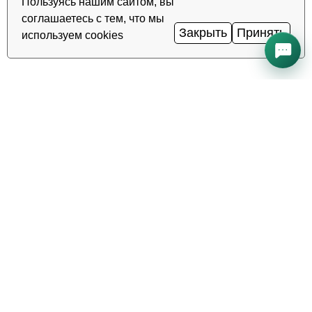
Пользуясь нашим сайтом, вы
соглашаетесь с тем, что мы
Закрыть
Принять
используем cookies
Все системы работают нормально
Uptime
99.98%
·
·
TAS-IX
1
Гбит/с
Ping
0.2
мс
·
Статус сервисов →
Надёжный хостинг, VDS/VPS и
домены в Узбекистане. Дата-
центр TIER III, Ташкент.
ЗВОНОК КРУГЛОСУТОЧНО
+998 (71) 202-87-00