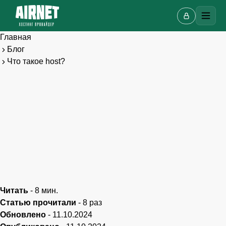
Главная
Блог
Что такое host?
Онлайн-чат
A
Онлайн · отвечаем за несколько минут
Читать
-
8
мин.
Статью прочитали
-
8
раз
Ваше имя
Обновлено
-
11.10.2024