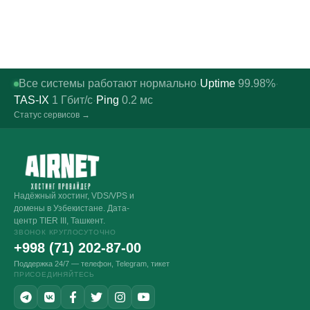
Все системы работают нормально
Uptime
99.98%
·
·
TAS-IX
1
Гбит/с
Ping
0.2
мс
·
Статус сервисов →
Надёжный хостинг, VDS/VPS и
домены в Узбекистане. Дата-
центр TIER III, Ташкент.
ЗВОНОК КРУГЛОСУТОЧНО
+998 (71) 202-87-00
Поддержка 24/7 — телефон, Telegram, тикет
ПРИСОЕДИНЯЙТЕСЬ