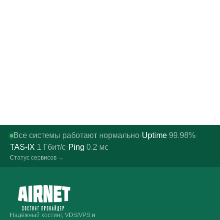
Все системы работают нормально
Uptime
99.98%
·
·
TAS-IX
1
Гбит/с
Ping
0.2
мс
·
Статус сервисов →
Надёжный хостинг, VDS/VPS и