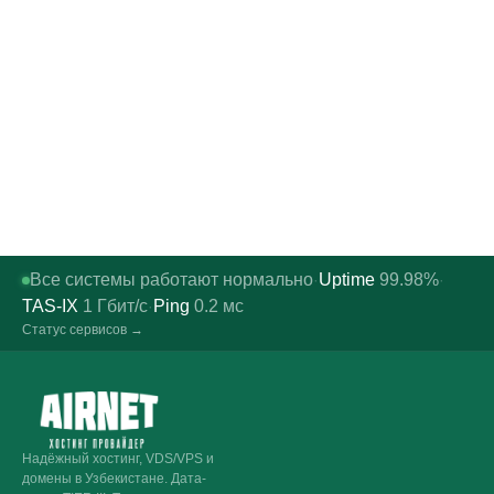
Все системы работают нормально
Uptime
99.98%
·
·
TAS-IX
1
Гбит/с
Ping
0.2
мс
·
Статус сервисов →
Надёжный хостинг, VDS/VPS и
домены в Узбекистане. Дата-