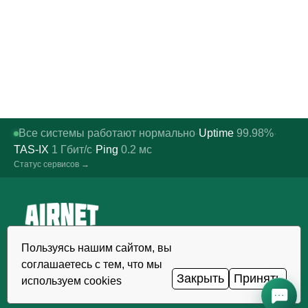
Все системы работают нормально
Uptime
99.98%
·
·
TAS-IX
1
Гбит/с
Ping
0.2
мс
·
Статус сервисов →
Надёжный хостинг, VDS/VPS и
Пользуясь нашим сайтом, вы
домены в Узбекистане. Дата-
соглашаетесь с тем, что мы
центр TIER III, Ташкент.
Закрыть
Принять
используем cookies
ЗВОНОК КРУГЛОСУТОЧНО
+998 (71) 202-87-00