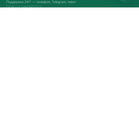
Поддержка 24/7 — телефон, Telegram, тикет
ПРИСОЕДИНЯЙТЕСЬ
VPS И VDS СЕРВЕРЫ
Оптимальные серверы
Конструктор серверов
Выделенные серверы
Аренда серверов Intel
Аренда сервера Linux
Аренда сервера Windows
Битрикс24 и 1С-Битрикс
Игровые серверы
УСЛУГИ
Доменные имена
SSL-сертификаты
Администрирование
Автоматическое резервное копирование