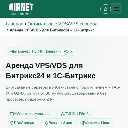
Главная
Оптимальные VDS/VPS сервера
Аренда VPS/VDS для Битрикс24 и 1С-Битрикс
Дата-центр TIER III · Ташкент · TAS-IX
Аренда VPS/VDS для
Битрикс24 и 1С-Битрикс
Виртуальные серверы в Узбекистане с подключением к TAS-
IX и UZ-IX. Запуск от 30 минут, масштабирование без
простоев, поддержка 24/7.
VMware виртуализация
TAS-IX 1 Гбит/с
DDoS защита
Возврат 3 дня
Windows / Linux