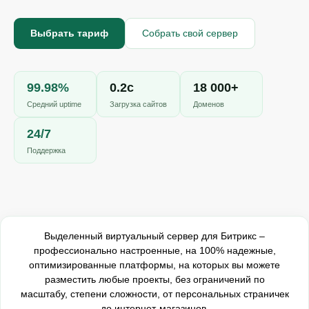
Онлайн-чат
A
Онлайн · отвечаем за несколько минут
Выбрать тариф
Собрать свой сервер
Ваше имя
99.98%
0.2с
18 000+
Средний uptime
Загрузка сайтов
Доменов
Телефон
24/7
Поддержка
Выделенный виртуальный сервер для Битрикс –
профессионально настроенные, на 100% надежные,
оптимизированные платформы, на которых вы можете
разместить любые проекты, без ограничений по
масштабу, степени сложности, от персональных страничек
до интернет-магазинов.