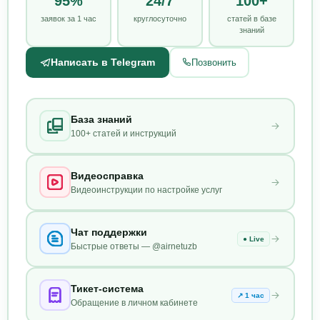
95%
24/7
100+
заявок за 1 час
круглосуточно
статей в базе
знаний
Написать в Telegram
Позвонить
База знаний
100+ статей и инструкций
Видеосправка
Видеоинструкции по настройке услуг
Чат поддержки
● Live
Быстрые ответы — @airnetuzb
Тикет-система
↗ 1 час
Обращение в личном кабинете