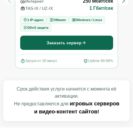
250
Мбит/сек
Интернет
Ин
1
Гбит/сек
TAS-IX / UZ-IX
TA
1 IP-адрес
VMware
Windows / Linux
1
DDoS защита
D
Заказать сервер
Запуск от 30 минут
Uptime 99.98%
За
Срок действия услуги начнется с момента её
активации.
игровых серверов
Не предоставляется для
и видео-контент сайтов!