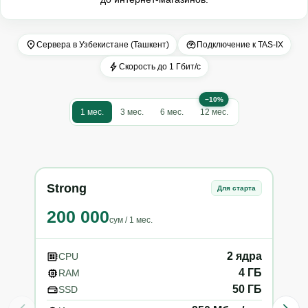
Сервера в Узбекистане (Ташкент)
Подключение к TAS-IX
Скорость до 1 Гбит/с
−10%
1 мес.
3 мес.
6 мес.
12 мес.
Strong
VIP
Для старта
200 000
25
сум
/
1 мес.
2
ядра
CPU
C
4
ГБ
RAM
R
50
ГБ
SSD
S