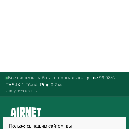
Все системы работают нормально
Uptime
99.98%
·
·
TAS-IX
1
Гбит/с
Ping
0.2
мс
·
Статус сервисов →
Надёжный хостинг, VDS/VPS и
Пользуясь нашим сайтом, вы