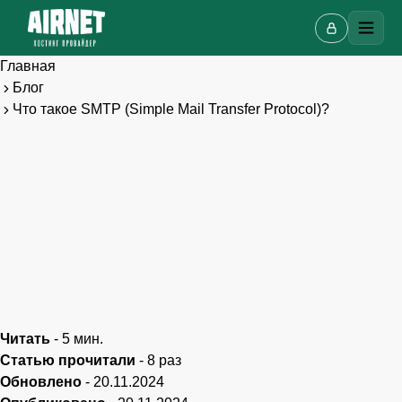
Главная
Блог
Что такое SMTP (Simple Mail Transfer Protocol)?
Читать
-
5
мин.
Статью прочитали
-
8
раз
Онлайн-чат
A
Обновлено
-
20.11.2024
Онлайн · отвечаем за несколько минут