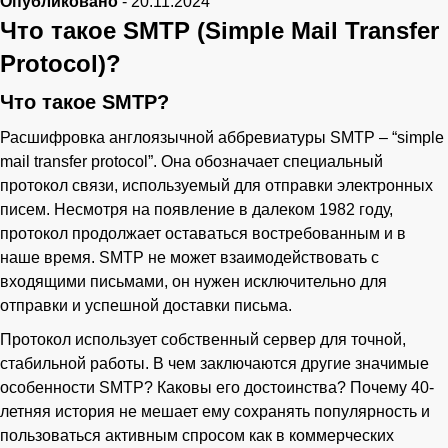
Опубликовано
-
20.11.2024
Что такое SMTP (Simple Mail Transfer
Protocol)?
Ваше имя
Что такое SMTP?
Телефон
Расшифровка англоязычной аббревиатуры SMTP – “simple
mail transfer protocol”. Она обозначает специальный
протокол связи, используемый для отправки электронных
писем. Несмотря на появление в далеком 1982 году,
протокол продолжает оставаться востребованным и в
наше время. SMTP не может взаимодействовать с
входящими письмами, он нужен исключительно для
отправки и успешной доставки письма.
Протокол использует собственный сервер для точной,
стабильной работы. В чем заключаются другие значимые
особенности SMTP? Каковы его достоинства? Почему 40-
летняя история не мешает ему сохранять популярность и
пользоваться активным спросом как в коммерческих