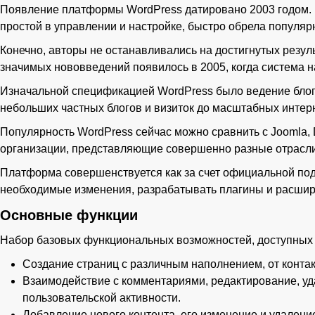
Появление платформы WordPress датировано 2003 годом. Е
простой в управлении и настройке, быстро обрела популяр
Конечно, авторы не останавливались на достигнутых резу
значимых нововведений появилось в 2005, когда система 
Изначальной спецификацией WordPress было ведение блого
небольших частных блогов и визиток до масштабных инте
Популярность WordPress сейчас можно сравнить с Joomla,
организации, представляющие совершенно разные отрасли, 
Платформа совершенствуется как за счет официальной подд
необходимые изменения, разрабатывать плагины и расшир
Основные функции
Набор базовых функциональных возможностей, доступных 
Создание страниц с различным наполнением, от конт
Взаимодействие с комментариями, редактирование, уд
пользовательской активности.
Добавление нового контента, его изменение и удалени