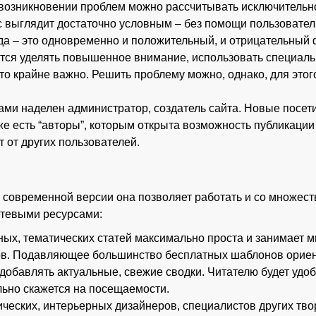
возникновении проблем можно рассчитывать исключительно
 выглядит достаточно условным – без помощи пользователь
ода – это одновременно и положительный, и отрицательный
тся уделять повышенное внимание, использовать специаль
это крайне важно. Решить проблему можно, однако, для это
ми наделен администратор, создатель сайта. Новые посет
кже есть “авторы”, которым открыта возможность публикаци
 от других пользователей.
 современной версии она позволяет работать и со множеств
тевыми ресурсами:
ых, тематических статей максимально проста и занимает м
нов. Подавляющее большинство бесплатных шаблонов ориен
обавлять актуальные, свежие сводки. Читателю будет удобн
ьно скажется на посещаемости.
ческих, интерьерных дизайнеров, специалистов других тв