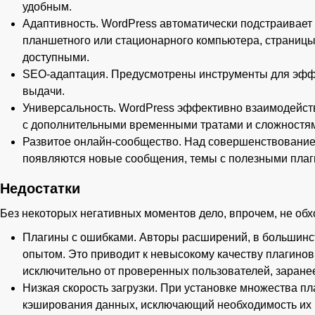
удобным.
Адаптивность. WordPress автоматически подстраивает 
планшетного или стационарного компьютера, страницы
доступными.
SEO-адаптация. Предусмотрены инструменты для эффе
выдачи.
Универсальность. WordPress эффективно взаимодейств
с дополнительными временными тратами и сложностя
Развитое онлайн-сообщество. Над совершенствованием
появляются новые сообщения, темы с полезными плагин
Недостатки
Без некоторых негативных моментов дело, впрочем, не об
Плагины с ошибками. Авторы расширений, в большинст
опытом. Это приводит к невысокому качеству плагинов
исключительно от проверенных пользователей, заранее
Низкая скорость загрузки. При установке множества п
кэширования данных, исключающий необходимость их п