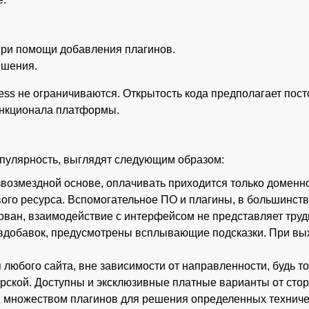
ри помощи добавления плагинов.
ешения.
s не ограничиваются. Открытость кода предполагает посто
ункционала платформы.
пулярность, выглядят следующим образом:
озмездной основе, оплачивать приходится только доменно
ого ресурса. Вспомогательное ПО и плагины, в большинств
ован, взаимодействие с интерфейсом не представляет труд
вдобавок, предусмотрены всплывающие подсказки. При вы
любого сайта, вне зависимости от направленности, будь т
ерской. Доступны и эксклюзивные платные варианты от сто
ся множеством плагинов для решения определенных техниче