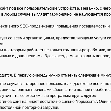
сайт под все пользовательские устройства. Неважно, с чег
 в любом случае выглядят гармонично, не наблюдается про
ктивного SEO-продвижения, повышения посещаемости и ко
ует со всеми организациями, предоставляющими услуги сет
ми.
 платформы работает не только компания-разработчик, но
ами и дополнениями. Здесь всегда можно задать вопрос, п
ходится. В первую очередь нужно отметить следующие мину
ве случаев – сторонние пользователи, далеко не все из к
, они становятся причинами сбоев, а то и полной неработ
 уточнять, совместимы ли программы друг с другом.
лагинов сайт начинает достаточно сильно “тормозить”. Оди
остоянной повторной загрузки.