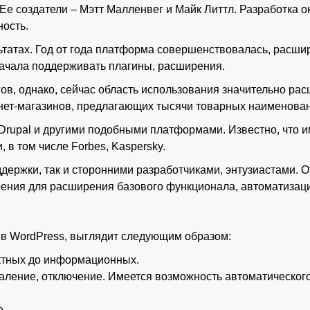
е создатели – Мэтт Малленвег и Майк Литтл. Разработка о
ность.
льтатах. Год от года платформа совершенствовалась, расш
начала поддерживать плагины, расширения.
в, однако, сейчас область использования значительно рас
рнет-магазинов, предлагающих тысячи товарных наименова
 Drupal и другими подобными платформами. Известно, что 
в том числе Forbes, Kaspersky.
ержки, так и сторонними разработчиками, энтузиастами. О
ения для расширения базового функционала, автоматизац
в WordPress, выглядит следующим образом:
актных до информационных.
аление, отключение. Имеется возможность автоматическог
е.