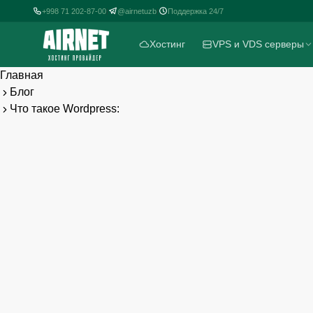
+998 71 202-87-00
+998 71 202-87-00
@airnetuzb
@airnetuzb
Поддержка 24/7
Поддержка 24/7
|
|
|
|
Хостинг
Хостинг
VPS и VDS серверы
VPS и VDS серверы
Главная
Блог
Что такое Wordpress: