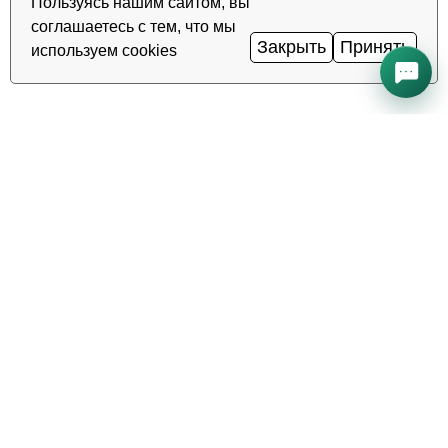
Пользуясь нашим сайтом, вы
соглашаетесь с тем, что мы
Закрыть
Принять
используем cookies
Все системы работают нормально
Uptime
99.98%
·
·
TAS-IX
1
Гбит/с
Ping
0.2
мс
·
Статус сервисов →
Надёжный хостинг, VDS/VPS и
домены в Узбекистане. Дата-
центр TIER III, Ташкент.
ЗВОНОК КРУГЛОСУТОЧНО
+998 (71) 202-87-00