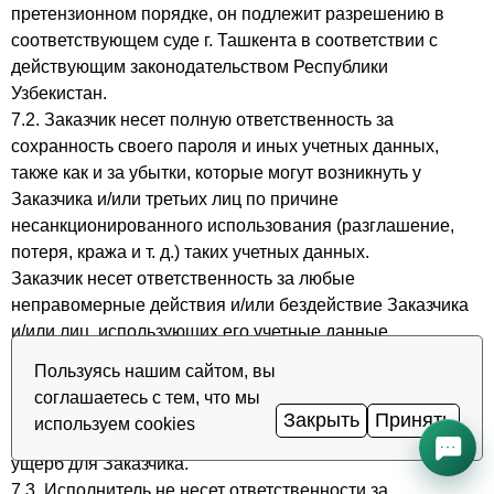
претензионном порядке, он подлежит разрешению в
соответствующем суде г. Ташкента в соответствии с
действующим законодательством Республики
Узбекистан.
7.2. Заказчик несет полную ответственность за
сохранность своего пароля и иных учетных данных,
также как и за убытки, которые могут возникнуть у
Заказчика и/или третьих лиц по причине
несанкционированного использования (разглашение,
потеря, кража и т. д.) таких учетных данных.
Заказчик несет ответственность за любые
неправомерные действия и/или бездействие Заказчика
и/или лиц, использующих его учетные данные,
повлекшие причинение любого вреда Исполнителю,
Пользуясь нашим сайтом, вы
включая утрату деловой репутации, и возмещает
соглашаетесь с тем, что мы
Исполнителю убытки. Исполнитель также не несет
Закрыть
Принять
используем cookies
ответственности за действия третьих лиц, повлекшие
ущерб для Заказчика.
7.3. Исполнитель не несет ответственности за