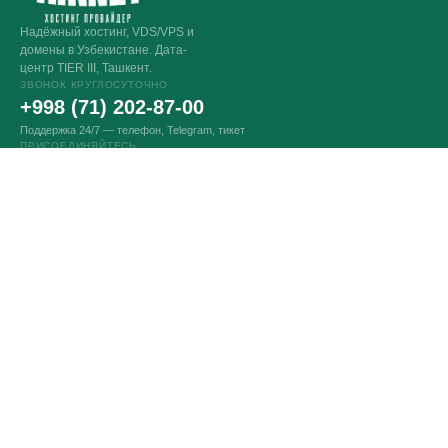
Надёжный хостинг, VDS/VPS и
домены в Узбекистане. Дата-
центр TIER III, Ташкент.
ЗВОНОК КРУГЛОСУТОЧНО
+998 (71) 202-87-00
Поддержка 24/7 — телефон, Telegram, тикет
ПРИСОЕДИНЯЙТЕСЬ
VPS И VDS СЕРВЕРЫ
Оптимальные серверы
Конструктор серверов
Выделенные серверы
Аренда серверов Intel
Аренда сервера Linux
Аренда сервера Windows
Битрикс24 и 1С-Битрикс
Игровые серверы