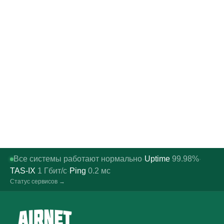
Все системы работают нормально
Uptime
99.98%
·
·
TAS-IX
1
Гбит/с
Ping
0.2
мс
·
Статус сервисов →