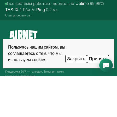
Все системы работают нормально
Uptime
99.98%
·
·
TAS-IX
1
Гбит/с
Ping
0.2
мс
·
Статус сервисов →
Надёжный хостинг, VDS/VPS и
Пользуясь нашим сайтом, вы
домены в Узбекистане. Дата-
соглашаетесь с тем, что мы
центр TIER III, Ташкент.
Закрыть
Принять
используем cookies
ЗВОНОК КРУГЛОСУТОЧНО
+998 (71) 202-87-00
Поддержка 24/7 — телефон, Telegram, тикет
ПРИСОЕДИНЯЙТЕСЬ
VPS И VDS СЕРВЕРЫ
Оптимальные серверы
Конструктор серверов