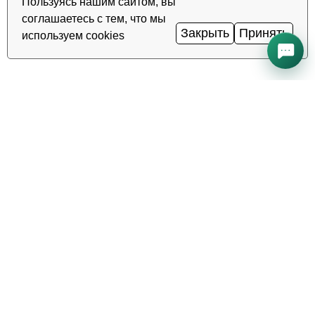
Пользуясь нашим сайтом, вы
соглашаетесь с тем, что мы
Закрыть
Принять
используем cookies
Все системы работают нормально
Uptime
99.98%
·
·
TAS-IX
1
Гбит/с
Ping
0.2
мс
·
Статус сервисов →
Надёжный хостинг, VDS/VPS и
домены в Узбекистане. Дата-
центр TIER III, Ташкент.
ЗВОНОК КРУГЛОСУТОЧНО
+998 (71) 202-87-00