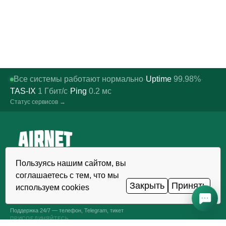
Все системы работают нормально
Uptime
99.98%
·
·
TAS-IX
1
Гбит/с
Ping
0.2
мс
·
Статус сервисов →
Надёжный хостинг, VDS/VPS и
Пользуясь нашим сайтом, вы
домены в Узбекистане. Дата-
соглашаетесь с тем, что мы
центр TIER III, Ташкент.
Закрыть
Принять
используем cookies
ЗВОНОК КРУГЛОСУТОЧНО
+998 (71) 202-87-00
Поддержка 24/7 — телефон, Telegram, тикет
ПРИСОЕДИНЯЙТЕСЬ