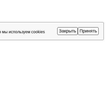
Закрыть
Принять
о мы используем cookies
S-IX
1
Гбит/с
Ping
0.2
мс
·
ЕРВЕРЫ
УСЛУГИ
КЛИЕНТА
серверы
Доменные имена
О компан