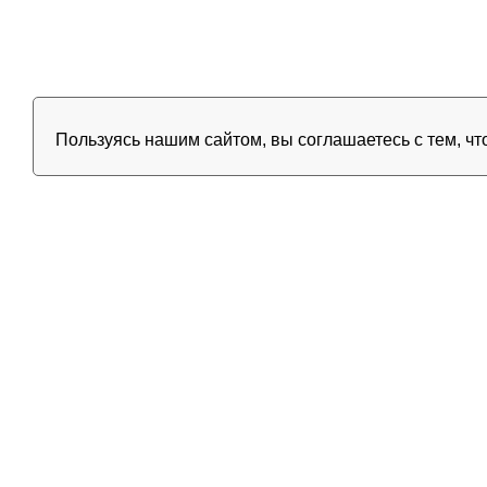
Пользуясь нашим сайтом, вы соглашаетесь с тем, чт
Все системы работают нормально
Uptime
99.98%
TA
·
·
VPS И VDS С
Оптимальные 
Надёжный хостинг, VDS/VPS и