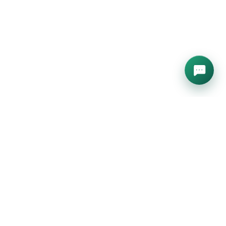
Статус сервисов →
М
ПОМОЩЬ
ии
База знаний