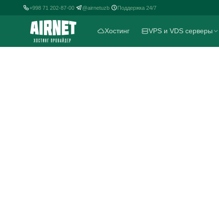
+998 71 202-87-00
@airnetuzb
Поддержка 24/7
|
|
Хостинг
VPS и VDS серверы