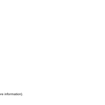
ore information)
.