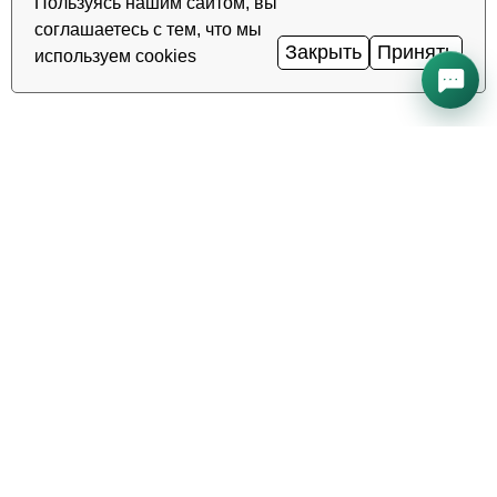
Пользуясь нашим сайтом, вы
соглашаетесь с тем, что мы
Закрыть
Принять
используем cookies
Все системы работают нормально
Uptime
99.98%
·
·
TAS-IX
1
Гбит/с
Ping
0.2
мс
·
Статус сервисов →
Надёжный хостинг, VDS/VPS и
домены в Узбекистане. Дата-
центр TIER III, Ташкент.
ЗВОНОК КРУГЛОСУТОЧНО
+998 (71) 202-87-00