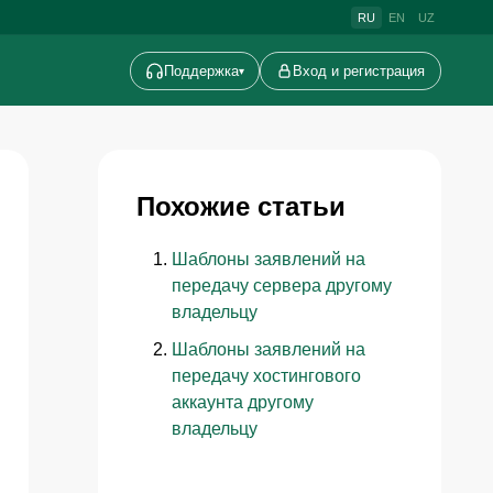
RU
EN
UZ
Поддержка
Вход и регистрация
▾
Похожие статьи
Шаблоны заявлений на
передачу сервера другому
владельцу
Шаблоны заявлений на
передачу хостингового
аккаунта другому
владельцу