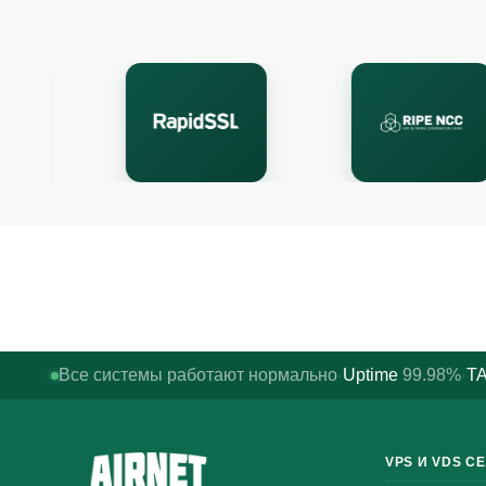
Все системы работают нормально
Uptime
99.98%
TA
·
·
VPS И VDS С