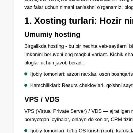
vazifalar uchun nimani tanlashni oʻrganamiz: blo
1. Xosting turlari: Hozir 
Umumiy hosting
Birgalikda hosting - bu bir nechta veb-saytlarni b
imkonini beruvchi eng maqbul variant. Kichik shaxs
bloglar uchun javob beradi.
Ijobiy tomonlari: arzon narxlar, oson boshqari
Kamchiliklari: Resurs cheklovlari, qo'shni sa
VPS / VDS
VPS (Virtual Private Server) / VDS — ajratilgan 
borayotgan loyihalar, onlayn-do'konlar, CRM tizim
Ijobiy tomonlari: to'liq OS kirish (root), kafol