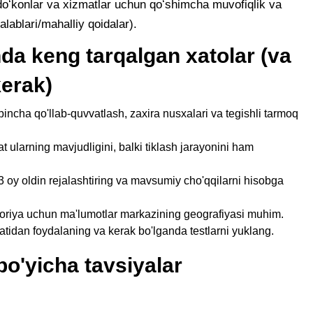
doʻkonlar va xizmatlar uchun qoʻshimcha muvofiqlik va
ablari/mahalliy qoidalar).
hda keng tarqalgan xatolar (va
erak)
incha qo'llab-quvvatlash, zaxira nusxalari va tegishli tarmoq
 ularning mavjudligini, balki tiklash jarayonini ham
 oy oldin rejalashtiring va mavsumiy cho'qqilarni hisobga
oriya uchun ma'lumotlar markazining geografiyasi muhim.
idan foydalaning va kerak bo'lganda testlarni yuklang.
bo'yicha tavsiyalar