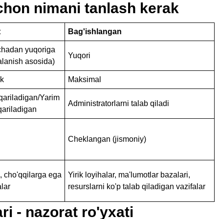
chon nimani tanlash kerak
t
Bag'ishlangan
chadan yuqoriga
Yuqori
alanish asosida)
ik
Maksimal
ariladigan/Yarim
Administratorlarni talab qiladi
ariladigan
Cheklangan (jismoniy)
 cho'qqilarga ega
Yirik loyihalar, ma'lumotlar bazalari,
alar
resurslarni ko'p talab qiladigan vazifalar
i - nazorat ro'yxati