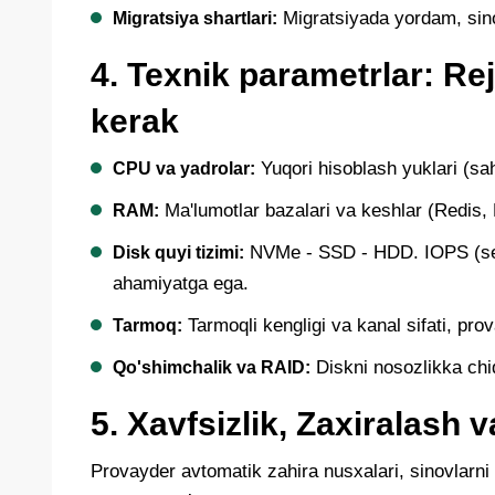
Migratsiyada yordam, sin
Migratsiya shartlari:
4. Texnik parametrlar: Re
kerak
Yuqori hisoblash yuklari (sa
CPU va yadrolar:
Ma'lumotlar bazalari va keshlar (Redi
RAM:
NVMe - SSD - HDD. IOPS (seku
Disk quyi tizimi:
ahamiyatga ega.
Tarmoqli kengligi va kanal sifati, pr
Tarmoq:
Diskni nosozlikka chid
Qo'shimchalik va RAID:
5. Xavfsizlik, Zaxiralash 
Provayder avtomatik zahira nusxalari, sinovlarni ti