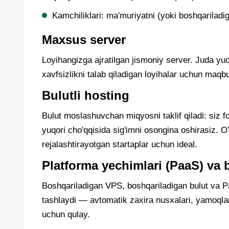
Kamchiliklari: ma'muriyatni (yoki boshqariladi
Maxsus server
Loyihangizga ajratilgan jismoniy server. Juda y
xavfsizlikni talab qiladigan loyihalar uchun maqbu
Bulutli hosting
Bulut moslashuvchan miqyosni taklif qiladi: siz f
yuqori cho'qqisida sig'imni osongina oshirasiz. 
rejalashtirayotgan startaplar uchun ideal.
Platforma yechimlari (PaaS) va 
Boshqariladigan VPS, boshqariladigan bulut va Pa
tashlaydi — avtomatik zaxira nusxalari, yamoqlar
uchun qulay.