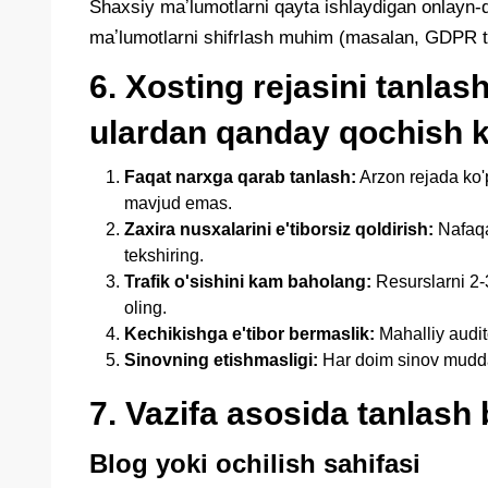
Shaxsiy maʼlumotlarni qayta ishlaydigan onlayn-
maʼlumotlarni shifrlash muhim (masalan, GDPR tal
6. Xosting rejasini tanlas
ulardan qanday qochish k
Faqat narxga qarab tanlash:
Arzon rejada ko'p
mavjud emas.
Zaxira nusxalarini e'tiborsiz qoldirish:
Nafaqat
tekshiring.
Trafik o'sishini kam baholang:
Resurslarni 2-3
oling.
Kechikishga e'tibor bermaslik:
Mahalliy audit
Sinovning etishmasligi:
Har doim sinov muddat
7. Vazifa asosida tanlash 
Blog yoki ochilish sahifasi