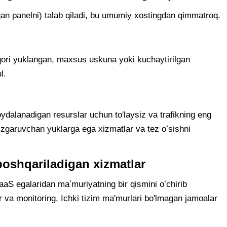
gan panelni) talab qiladi, bu umumiy xostingdan qimmatroq.
uqori yuklangan, maxsus uskuna yoki kuchaytirilgan
l.
oydalanadigan resurslar uchun to'laysiz va trafikning eng
Oʻzgaruvchan yuklarga ega xizmatlar va tez oʻsishni
boshqariladigan xizmatlar
aS egalaridan maʼmuriyatning bir qismini oʻchirib
 va monitoring. Ichki tizim ma'murlari bo'lmagan jamoalar