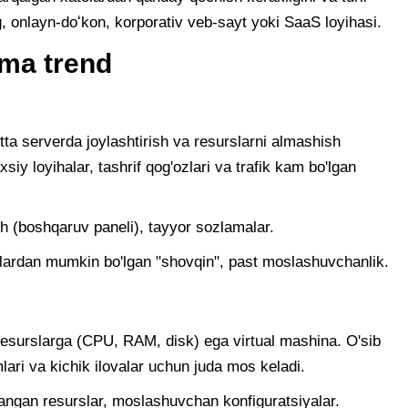
g, onlayn-doʻkon, korporativ veb-sayt yoki SaaS loyihasi.
nima trend
itta serverda joylashtirish va resurslarni almashish
iy loyihalar, tashrif qog'ozlari va trafik kam bo'lgan
sh (boshqaruv paneli), tayyor sozlamalar.
ytlardan mumkin bo'lgan "shovqin", past moslashuvchanlik.
resurslarga (CPU, RAM, disk) ega virtual mashina. O'sib
lari va kichik ilovalar uchun juda mos keladi.
atlangan resurslar, moslashuvchan konfiguratsiyalar.