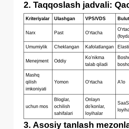
2. Taqqoslash jadvali: Qa
Kriteriyalar
Ulashgan
VPS/VDS
Bulu
Oʻrta
Narx
Past
Oʻrtacha
(foyd
Umumiylik
Cheklangan
Kafolatlangan
Elast
Ko'nikma
Boshq
Menejment
Oddiy
talab qiladi
boshq
Mashq
qilish
Yomon
Oʻrtacha
A'lo
imkoniyati
Bloglar,
Onlayn
SaaS,
uchun mos
ochilish
do'konlar,
loyih
sahifalari
loyihalar
3. Asosiy tanlash mezonlar