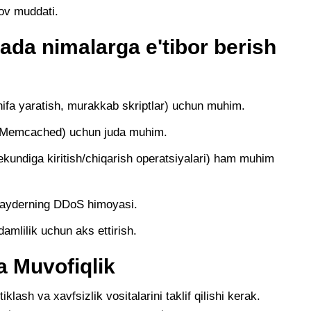
ov muddati.
jada nimalarga e'tibor berish
hifa yaratish, murakkab skriptlar) uchun muhim.
s, Memcached) uchun juda muhim.
ndiga kiritish/chiqarish operatsiyalari) ham muhim
ovayderning DDoS himoyasi.
amlilik uchun aks ettirish.
va Muvofiqlik
klash va xavfsizlik vositalarini taklif qilishi kerak.