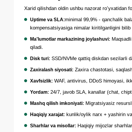
Xarid qilishdan oldin ushbu nazorat roʻyxatidan f
minimal 99,9% - qanchalik bal
Uptime va SLA:
kompensatsiyasiga nimalar kiritilganligini bilib 
Maqsadli a
Ma'lumotlar markazining joylashuvi:
qiladi.
SSD/NVMe qattiq diskdan sezilarli d
Disk turi:
Zaxira chastotasi, saqlash 
Zaxiralash siyosati:
WAF, antivirus, DDoS himoyasi, ikki 
Xavfsizlik:
24/7, javob SLA, kanallar (chat, chipta
Yordam:
Migratsiyasiz resursl
Mashq qilish imkoniyati:
kunlik/oylik narx + yashirin vari
Haqiqiy xarajat:
Haqiqiy mijozlar sharhlari
Sharhlar va misollar: