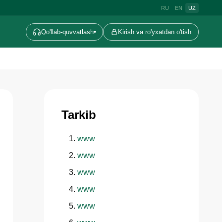
RU
EN
UZ
Qo'llab-quvvatlash
Kirish va ro'yxatdan o'tish
▾
Tarkib
www
www
www
www
www