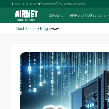
+998 71 202-87-00
@airnetuzb
24/7 qo'llab-quvvatlash
|
|
Xosting
VPS va VDS serverlari
Bosh bo'lim
Blog
www