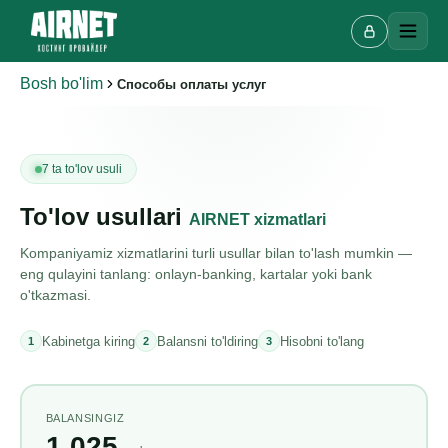
Bosh bo'lim
Способы оплаты услуг
7 ta to'lov usuli
To'lov usullari
AIRNET xizmatlari
Onlayn chat
A
Kompaniyamiz xizmatlarini turli usullar bilan to'lash mumkin —
Onlayn · bir necha daqiqada javob beramiz
eng qulayini tanlang: onlayn-banking, kartalar yoki bank
o'tkazmasi.
Kabinetga kiring
Balansni to'ldiring
Hisobni to'lang
1
2
3
Ismingiz
Telefon
BALANSINGIZ
1 025