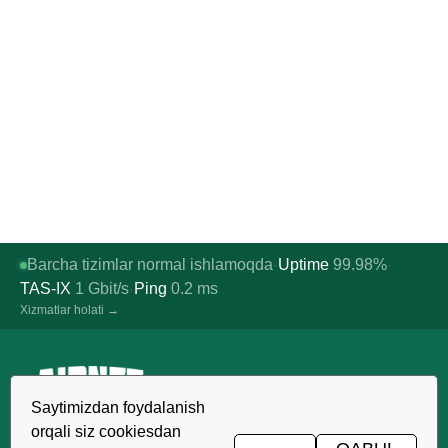
Barcha tizimlar normal ishlamoqda
Uptime
99.98%
·
·
TAS-IX
1
Gbit/s
Ping
0.2
ms
·
Xizmatlar holati →
Saytimizdan foydalanish
O'zbekistonda ishonchli xosting,
orqali siz cookiesdan
VDS/VPS va domenlar. TIER III data-