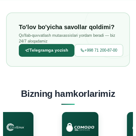
To'lov bo'yicha savollar qoldimi?
Qo'llab-quvvatlash mutaxassislari yordam beradi — biz
24/7 aloqadamiz
Telegramga yozish
+998 71 200-87-00
Bizning hamkorlarimiz