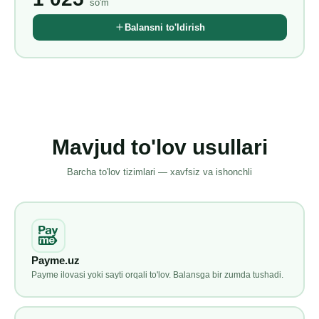
so'm
Balansni to'ldirish
Mavjud to'lov usullari
Barcha to'lov tizimlari — xavfsiz va ishonchli
Payme.uz
Payme ilovasi yoki sayti orqali to'lov. Balansga bir zumda tushadi.