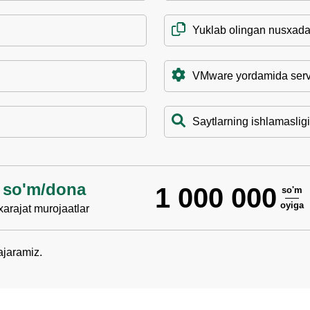
Yuklab olingan nusxadan
VMware yordamida server
Saytlarning ishlamasligi
 so'm/dona
1 000 000
so'm
oyiga
arajat murojaatlar
ajaramiz.