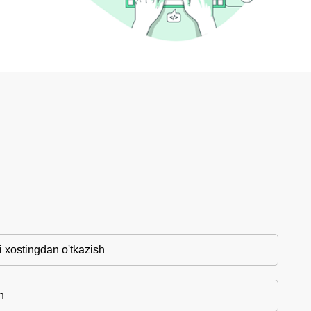
 xostingdan o'tkazish
h