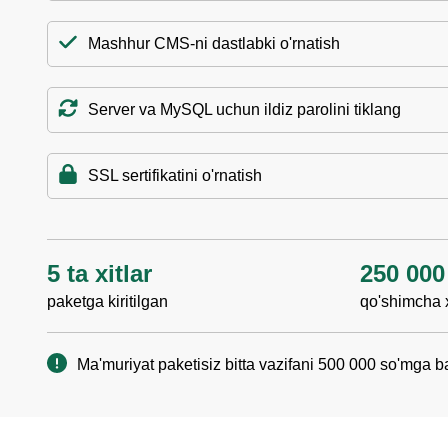
Mashhur CMS-ni dastlabki o'rnatish
Server va MySQL uchun ildiz parolini tiklang
SSL sertifikatini o'rnatish
5 ta xitlar
250 000
paketga kiritilgan
qo'shimcha x
Ma'muriyat paketisiz bitta vazifani 500 000 so'mga b