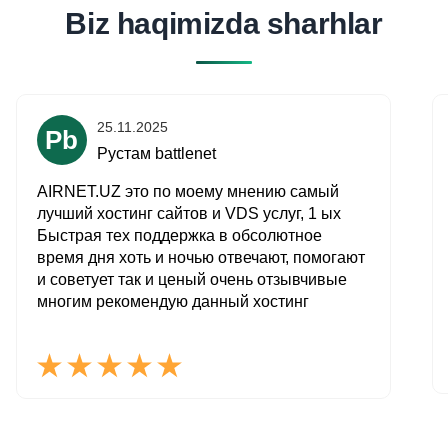
Biz haqimizda sharhlar
25.11.2025
Р
b
Рустам
battlenet
AIRNET.UZ это по моему мнению самый
лучший хостинг сайтов и VDS услуг, 1 ых
Быстрая тех поддержка в обсолютное
время дня хоть и ночью отвечают, помогают
и советует так и ценый очень отзывчивые
многим рекомендую данный хостинг