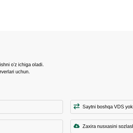
ishni o'z ichiga oladi.
verlari uchun.
Saytni boshqa VDS yoki
Zaxira nusxasini sozlas