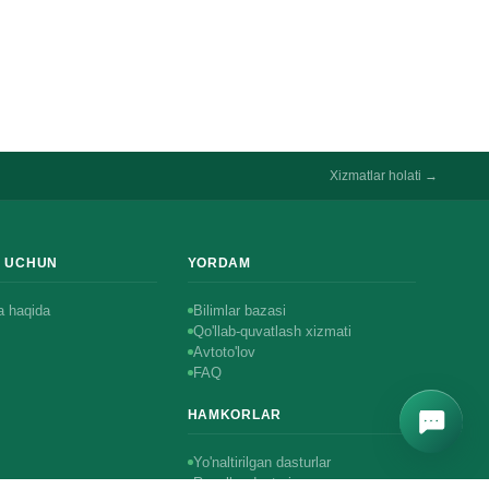
Telefon
Xizmatlar holati →
R UCHUN
YORDAM
 haqida
Bilimlar bazasi
Qo'llab-quvatlash xizmati
Avtoto'lov
FAQ
HAMKORLAR
Yo'naltirilgan dasturlar
Resellar dasturi