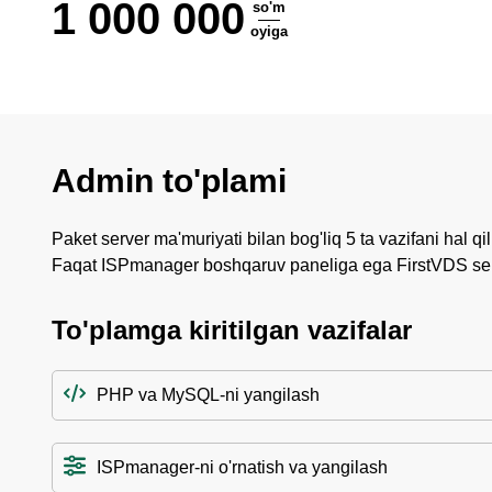
1 000 000
so'm
oyiga
Admin to'plami
Paket server ma'muriyati bilan bog'liq 5 ta vazifani hal qil
Faqat ISPmanager boshqaruv paneliga ega FirstVDS ser
To'plamga kiritilgan vazifalar
PHP va MySQL-ni yangilash
ISPmanager-ni o'rnatish va yangilash