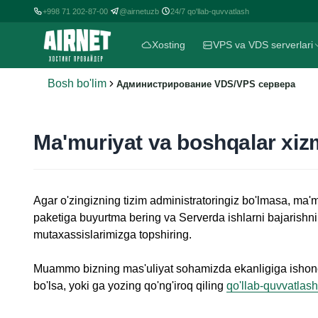
+998 71 202-87-00
@airnetuzb
24/7 qo'llab-quvvatlash
|
|
Xosting
VPS va VDS serverlari
Bosh bo'lim
Администрирование VDS/VPS сервера
Ma'muriyat va boshqalar xiz
Agar o'zingizning tizim administratoringiz bo'lmasa, ma'm
paketiga buyurtma bering va Serverda ishlarni bajarishni
mutaxassislarimizga topshiring.
Muammo bizning mas'uliyat sohamizda ekanligiga ishon
bo'lsa, yoki ga yozing qo'ng'iroq qiling
qo'llab-quvvatlash