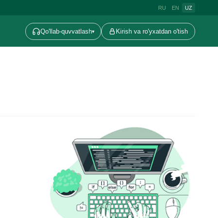
RU
EN
UZ
Qo'llab-quvvatlash
Kirish va ro'yxatdan o'tish
▾