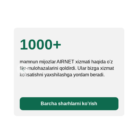
1000+
mamnun mijozlar AIRNET xizmati haqida o'z
fikr-mulohazalarini qoldirdi. Ular bizga xizmat
ko'rsatishni yaxshilashga yordam beradi.
Barcha sharhlarni ko'rish