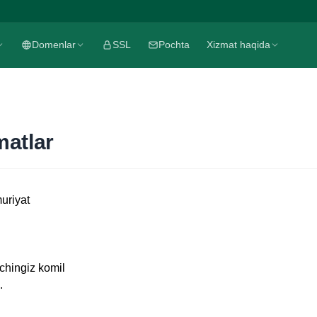
Domenlar
SSL
Pochta
Xizmat haqida
matlar
uriyat
chingiz komil
.