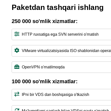
Paketdan tashqari ishlang
250 000 so'mlik xizmatlar:
HTTP ruxsatiga ega SVN serverini o'rnatish
VMware virtualizatsiyasida ISO shablonidan operats
OpenVPN o'rnatilmoqda
100 000 so'mlik xizmatlar:
IPni bir VDS dan boshqasiga o'tkazish
Ma'lumotlarni saqlash bilan VDSni qayta o'rnatish