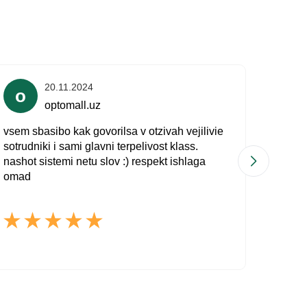
20.11.2024
o
optomall.uz
vsem sbasibo kak govorilsa v otzivah vejilivie
Оче
sotrudniki i sami glavni terpelivost klass.
тех
nashot sistemi netu slov :) respekt ishlaga
вст
omad
где
Onlayn chat
важ
A
Тер
Onlayn · bir necha daqiqada javob beramiz
ком
Ismingiz