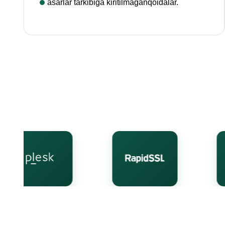
asarlar tarkibiga kiritilmagan
qoidalar
.