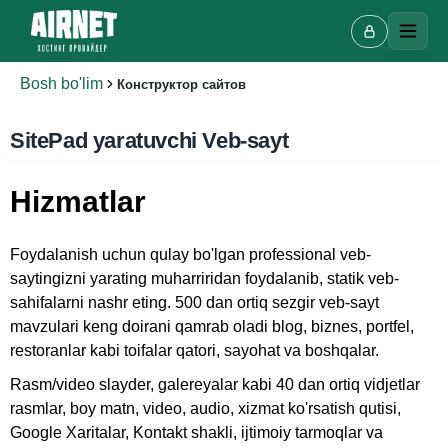
Bosh bo'lim
Конструктор сайтов
SitePad yaratuvchi Veb-sayt
Hizmatlar
Foydalanish uchun qulay bo'lgan professional veb-
saytingizni yarating muharriridan foydalanib, statik veb-
Onlayn chat
sahifalarni nashr eting. 500 dan ortiq sezgir veb-sayt
A
Onlayn · bir necha daqiqada javob beramiz
mavzulari keng doirani qamrab oladi blog, biznes, portfel,
restoranlar kabi toifalar qatori, sayohat va boshqalar.
Rasm/video slayder, galereyalar kabi 40 dan ortiq vidjetlar
rasmlar, boy matn, video, audio, xizmat ko'rsatish qutisi,
Ismingiz
Google Xaritalar, Kontakt shakli, ijtimoiy tarmoqlar va