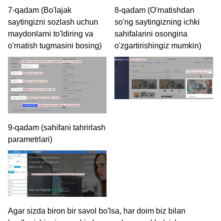
7-qadam (Bo'lajak
8-qadam (O'rnatishdan
saytingizni sozlash uchun
so'ng saytingizning ichki
maydonlarni to'ldiring va
sahifalarini osongina
o'rnatish tugmasini bosing)
o'zgartirishingiz mumkin)
9-qadam (sahifani tahrirlash
parametrlari)
Agar sizda biron bir savol bo'lsa, har doim biz bilan