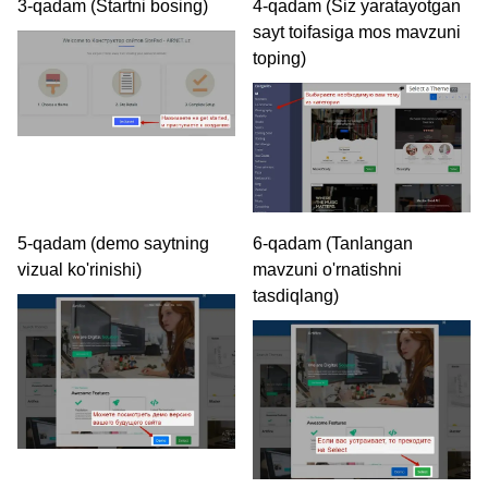
3-qadam (Startni bosing)
4-qadam (Siz yaratayotgan
sayt toifasiga mos mavzuni
toping)
5-qadam (demo saytning
6-qadam (Tanlangan
vizual ko'rinishi)
mavzuni o'rnatishni
tasdiqlang)