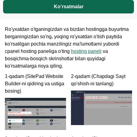
Ko'rsatmalar
Ro'yxatdan o'tganingizdan va bizdan hostingga buyurtma
berganingizdan so'ng, yoqing ro'yxatdan o'tish paytida
ko'rsatilgan pochta manzilingiz ma'lumotlarni yubordi
cpanel hosting paneliga o'ting
hosting paneli
va
bosqichma-bosqich skrinshotlar bilan quyidagi
ko'rsatmalarga rioya qiling.
1-qadam (SitePad Website
2-qadam (Chapdagi Sayt
Builder-ni qidiring va ustiga
qo'shish-ni tanlang)
bosing)