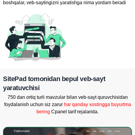
boshqalar, veb-saytingizni yaratishga nima yordam beradi
Telefon
SitePad tomonidan bepul veb-sayt
yaratuvchisi
750 dan ortiq turli mavzular bilan veb-sayt quruvchisidan
foydalanish uchun siz zarur
har qanday xostingga buyurtma
bering
Cpanel tarif rejalarida.