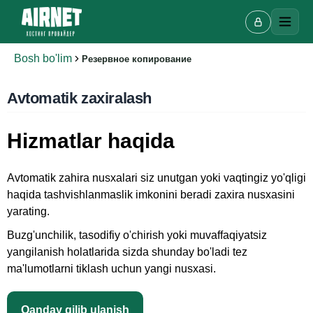
Bosh bo'lim
Резервное копирование
Avtomatik zaxiralash
Hizmatlar haqida
Onlayn chat
A
Onlayn · bir necha daqiqada javob beramiz
Avtomatik zahira nusxalari siz unutgan yoki vaqtingiz yo'qligi
haqida tashvishlanmaslik imkonini beradi zaxira nusxasini
yarating.
Ismingiz
Buzg'unchilik, tasodifiy o'chirish yoki muvaffaqiyatsiz
yangilanish holatlarida sizda shunday bo'ladi tez
Telefon
ma'lumotlarni tiklash uchun yangi nusxasi.
Qanday qilib ulanish