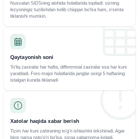
Nusxalari SIDSning alohida holatlarida topiladi: sizning
lezyoningiz tuzilishdan kelib chiqqan bo'lsa ham, o'simta
tiklanishi mumkin.
Qaytayonish soni
To'liq zaxiralar har hafta, differensial zaxiralar esa har kuni
yaratiladi. Fors-major holatlarida janglar oxirgi 5 haftaning
istalgan kunida tiklanadi
Xatolar haqida xabar berish
Tizim har kuni zahiraning to'g'ri ishlashini tekshiradi. Agar
biror narsa noto'g'ri bo'lsa, sizga xabarnoma keladi.