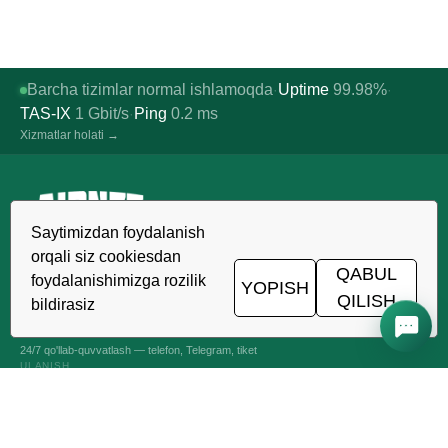
Barcha tizimlar normal ishlamoqda
Uptime
99.98%
·
·
TAS-IX
1
Gbit/s
Ping
0.2
ms
·
Xizmatlar holati →
Saytimizdan foydalanish
O'zbekistonda ishonchli xosting,
orqali siz cookiesdan
VDS/VPS va domenlar. TIER III data-
QABUL
foydalanishimizga rozilik
YOPISH
markazi, Toshkent.
QILISH
bildirasiz
24/7 ALOQADAMIZ
+998 (71) 202-87-00
24/7 qo'llab-quvvatlash — telefon, Telegram, tiket
ULANISH