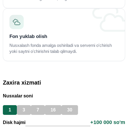
Fon yuklab olish
Nusxalash fonda amalga oshiriladi va serverni o'chirish
yoki saytni o'chirishni talab qilmaydi.
Zaxira xizmati
Nusxalar soni
1
3
7
16
30
+
100 000
so'm
Disk hajmi