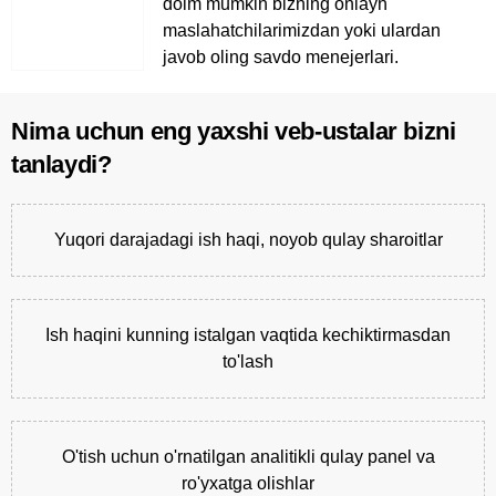
doim mumkin bizning onlayn
maslahatchilarimizdan yoki ulardan
javob oling savdo menejerlari.
Nima uchun eng yaxshi veb-ustalar bizni
tanlaydi?
Yuqori darajadagi ish haqi, noyob qulay sharoitlar
Ish haqini kunning istalgan vaqtida kechiktirmasdan
to'lash
O'tish uchun o'rnatilgan analitikli qulay panel va
ro'yxatga olishlar