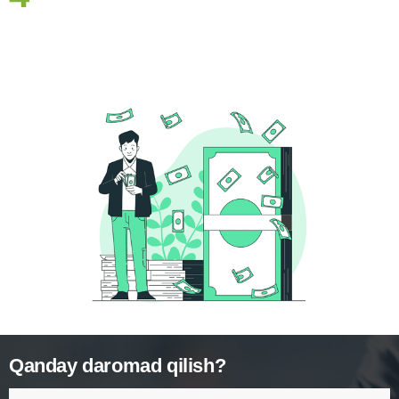
Qanday daromad qilish?