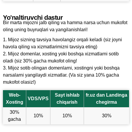
Yo'naltiruvchi dastur
Bir marta mijozni jalb qiling va hamma narsa uchun mukofot
oling uning buyruqlari va yangilanishlari!
1. Mijoz sizning tavsiya havolangiz orqali keladi (siz joyni
havola qiling va xizmatlarimizni tavsiya eting)
2. Mijoz domenlar, xosting yoki boshqa xizmatlarni sotib
oladi (siz 30% gacha mukofot oling!
3. Mijoz sotib olingan domenlarni, xostingni yoki boshqa
narsalarni yangilaydi xizmatlar. (Va siz yana 10% gacha
mukofot olasiz!)
Web-
Sayt ishlab
fr.uz dan Landinga
VDS/VPS
Xosting
chiqarish
chegirma
30%
10%
10%
30%
gacha