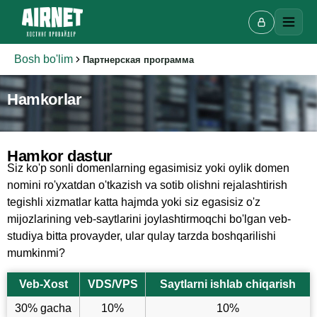
Bosh bo'lim
Партнерская программа
Hamkorlar
Hamkor dastur
Siz ko'p sonli domenlarning egasimisiz yoki oylik domen
Onlayn chat
A
nomini ro'yxatdan o'tkazish va sotib olishni rejalashtirish
Onlayn · bir necha daqiqada javob beramiz
tegishli xizmatlar katta hajmda yoki siz egasisiz o'z
mijozlarining veb-saytlarini joylashtirmoqchi bo'lgan veb-
studiya bitta provayder, ular qulay tarzda boshqarilishi
mumkinmi?
Ismingiz
Veb-Xost
VDS/VPS
Saytlarni ishlab chiqarish
Telefon
30% gacha
10%
10%