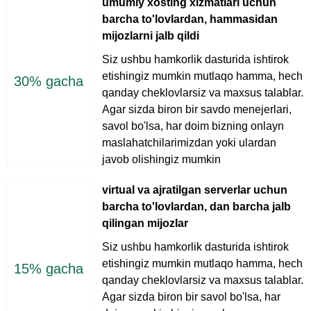
umumiy xosting xizmatlari uchun
barcha to'lovlardan, hammasidan
mijozlarni jalb qildi
Siz ushbu hamkorlik dasturida ishtirok
etishingiz mumkin mutlaqo hamma, hech
30% gacha
qanday cheklovlarsiz va maxsus talablar.
Agar sizda biron bir savdo menejerlari,
savol bo'lsa, har doim bizning onlayn
maslahatchilarimizdan yoki ulardan
javob olishingiz mumkin
virtual va ajratilgan serverlar uchun
barcha to'lovlardan, dan barcha jalb
qilingan mijozlar
Siz ushbu hamkorlik dasturida ishtirok
etishingiz mumkin mutlaqo hamma, hech
15% gacha
qanday cheklovlarsiz va maxsus talablar.
Agar sizda biron bir savol bo'lsa, har