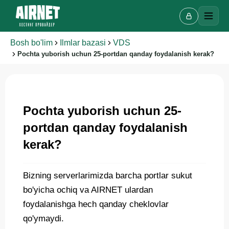
Bosh bo'lim
Ilmlar bazasi
VDS
Pochta yuborish uchun 25-portdan qanday foydalanish kerak?
Onlayn chat
A
Pochta yuborish uchun 25-
Onlayn · bir necha daqiqada javob beramiz
portdan qanday foydalanish
kerak?
Ismingiz
Bizning serverlarimizda barcha portlar sukut
Telefon
bo'yicha ochiq va AIRNET ulardan
foydalanishga hech qanday cheklovlar
qo'ymaydi.