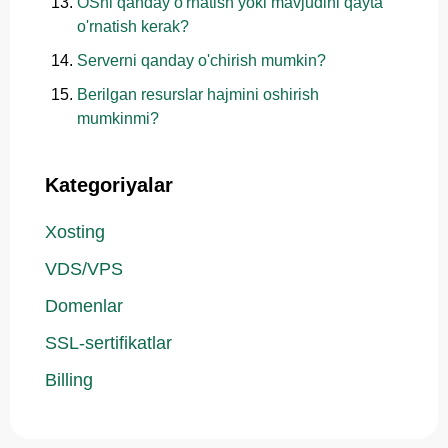
OSni qanday o'rnatish yoki mavjudini qayta
o'rnatish kerak?
Serverni qanday o'chirish mumkin?
Berilgan resurslar hajmini oshirish
mumkinmi?
Kategoriyalar
Xosting
VDS/VPS
Domenlar
SSL-sertifikatlar
Billing