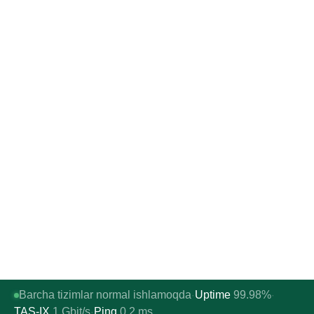
Barcha tizimlar normal ishlamoqda
Uptime
99.98%
·
·
TAS-IX
1
Gbit/s
Ping
0.2
ms
·