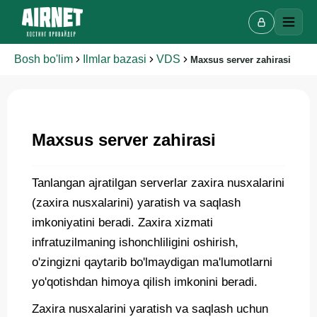
Bosh bo'lim
Ilmlar bazasi
VDS
Maxsus server zahirasi
Maxsus server zahirasi
Onlayn chat
A
Onlayn · bir necha daqiqada javob beramiz
Tanlangan ajratilgan serverlar zaxira nusxalarini
(zaxira nusxalarini) yaratish va saqlash
imkoniyatini beradi. Zaxira xizmati
Ismingiz
infratuzilmaning ishonchliligini oshirish,
o'zingizni qaytarib bo'lmaydigan ma'lumotlarni
Telefon
yo'qotishdan himoya qilish imkonini beradi.
Zaxira nusxalarini yaratish va saqlash uchun