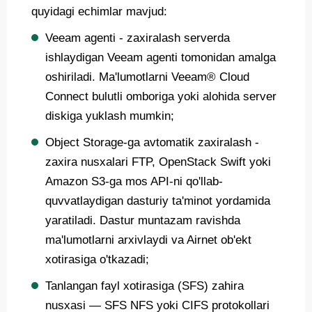
quyidagi echimlar mavjud:
Veeam agenti - zaxiralash serverda
ishlaydigan Veeam agenti tomonidan amalga
oshiriladi. Ma'lumotlarni Veeam® Cloud
Connect bulutli omboriga yoki alohida server
diskiga yuklash mumkin;
Object Storage-ga avtomatik zaxiralash -
zaxira nusxalari FTP, OpenStack Swift yoki
Amazon S3-ga mos API-ni qo'llab-
quvvatlaydigan dasturiy ta'minot yordamida
yaratiladi. Dastur muntazam ravishda
ma'lumotlarni arxivlaydi va Airnet ob'ekt
xotirasiga o'tkazadi;
Tanlangan fayl xotirasiga (SFS) zahira
nusxasi — SFS NFS yoki CIFS protokollari