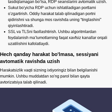
tasdiqlamagan boʻlsa, RDP seanslarini avtomatik uzish.
Sukut bo'yicha RDP uchun ishlatiladigan portlarni
o'zgartirish. Oddiy harakat talab qilinadigan portni
qidirishni va shunga mos ravishda uning “tinglashini”
qiyinlashtiradi.
SSL va TLSni faollashtirish. Ushbu algoritmlardan
foydalanish maʼlumotlarning faqat xavfsiz kanallar orqali
uzatilishini kafolatlaydi.
Hech qanday harakat bo'lmasa, sessiyani
avtomatik ravishda uzish
Harakatsizlik vaqti sizning ixtiyoringiz bilan belgilanishi
mumkin. Ushbu muddatdan so'ng parol bilan qayta
avtorizatsiya talab qilinadi.