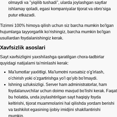
olmaydi va "yiqilib tushadi", ularda joylashgan saytlar
ishlamay qoladi, egasi kompaniyalar tijorat va obro'siga
putur etkazadi.
Tizimni 100% himoya qilish uchun siz barcha mumkin bo'lgan
hujumlarga tayyorgarlik ko'rishingiz, barcha mumkin bo'lgan
usullardan foydalanishingiz kerak.
Xavfsizlik asoslari
Sayt xavfsizligini yaxshilashga qaratilgan chora-tadbirlar
quyidagi natijalarni ta'minlashi kerak:
Ma'lumotlar yaxlitligi. Ma'lumotni ruxsatsiz o'g'irlash,
o'chirish yoki o'zgartirishga yo'l qo'yib bo'lmaydi.
Ishning uzluksizligi. Server ham administratorlar, ham
foydalanuvchilar uchun doimo mavjud bo'lishi kerak. Faqat
bu holatda, unda joylashtirilgan sayt haqiqiy foyda
keltirishi, tijorat muammolarini hal qilishda yordam berishi
va tashkilot egasining ijobiy imidjini shakllantirishi
mumkin.