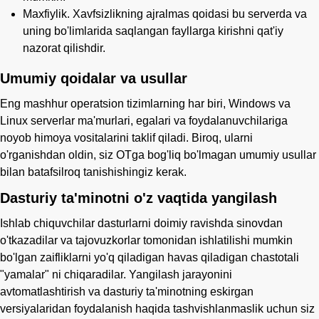
Maxfiylik. Xavfsizlikning ajralmas qoidasi bu serverda va
uning bo'limlarida saqlangan fayllarga kirishni qat'iy
nazorat qilishdir.
Umumiy qoidalar va usullar
Eng mashhur operatsion tizimlarning har biri, Windows va
Linux serverlar ma'murlari, egalari va foydalanuvchilariga
noyob himoya vositalarini taklif qiladi. Biroq, ularni
o'rganishdan oldin, siz OTga bog'liq bo'lmagan umumiy usullar
bilan batafsilroq tanishishingiz kerak.
Dasturiy ta'minotni o'z vaqtida yangilash
Ishlab chiquvchilar dasturlarni doimiy ravishda sinovdan
o'tkazadilar va tajovuzkorlar tomonidan ishlatilishi mumkin
bo'lgan zaifliklarni yo'q qiladigan havas qiladigan chastotali
"yamalar" ni chiqaradilar. Yangilash jarayonini
avtomatlashtirish va dasturiy ta'minotning eskirgan
versiyalaridan foydalanish haqida tashvishlanmaslik uchun siz