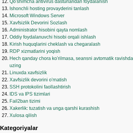
Qo'shimcha antivirus dasturlaridan foydalanish
Ishonchli hosting provayderini tanlash
Microsoft Windows Server
Xavfsizlik Devorini Sozlash
Administrator hisobini qayta nomlash
Oddiy foydalanuvchi hisobi orqali ishlash
Kirish huquqlarini cheklash va chegaralash
RDP xizmatlarini yoqish
Hech qanday chora ko'rilmasa, seansni avtomatik ravishda
uzing
Linuxda xavfsizlik
Xavfsizlik devorini o'rnatish
SSH protokolini faollashtirish
IDS va IPS tizimlari
Fail2ban tizimi
Xakerlik: tuzatish va unga qarshi kurashish
Xulosa qilish
Kategoriyalar