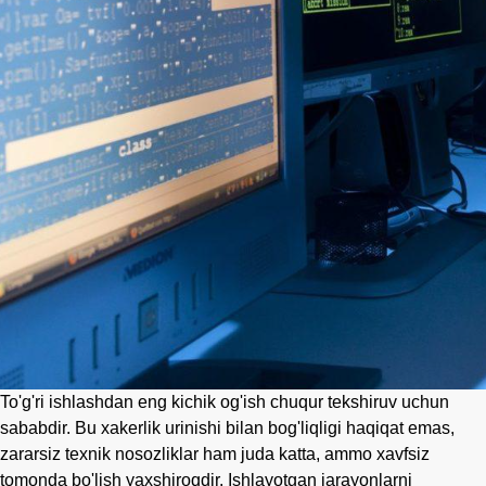
To'g'ri ishlashdan eng kichik og'ish chuqur tekshiruv uchun
sababdir. Bu xakerlik urinishi bilan bog'liqligi haqiqat emas,
zararsiz texnik nosozliklar ham juda katta, ammo xavfsiz
tomonda bo'lish yaxshiroqdir. Ishlayotgan jarayonlarni