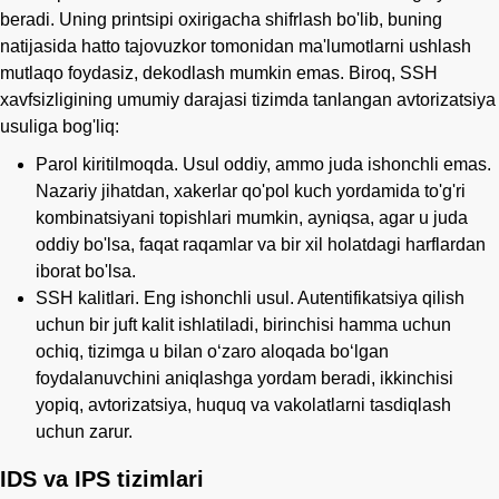
beradi. Uning printsipi oxirigacha shifrlash bo'lib, buning
natijasida hatto tajovuzkor tomonidan ma'lumotlarni ushlash
mutlaqo foydasiz, dekodlash mumkin emas. Biroq, SSH
xavfsizligining umumiy darajasi tizimda tanlangan avtorizatsiya
usuliga bog'liq:
Parol kiritilmoqda. Usul oddiy, ammo juda ishonchli emas.
Nazariy jihatdan, xakerlar qo'pol kuch yordamida to'g'ri
kombinatsiyani topishlari mumkin, ayniqsa, agar u juda
oddiy bo'lsa, faqat raqamlar va bir xil holatdagi harflardan
iborat bo'lsa.
SSH kalitlari. Eng ishonchli usul. Autentifikatsiya qilish
uchun bir juft kalit ishlatiladi, birinchisi hamma uchun
ochiq, tizimga u bilan oʻzaro aloqada boʻlgan
foydalanuvchini aniqlashga yordam beradi, ikkinchisi
yopiq, avtorizatsiya, huquq va vakolatlarni tasdiqlash
uchun zarur.
IDS va IPS tizimlari