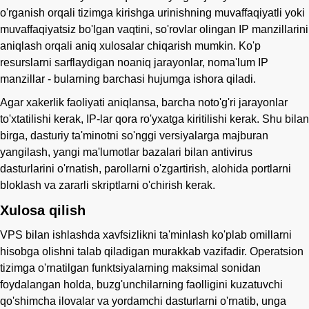
o'rganish orqali tizimga kirishga urinishning muvaffaqiyatli yoki
muvaffaqiyatsiz bo'lgan vaqtini, so'rovlar olingan IP manzillarini
aniqlash orqali aniq xulosalar chiqarish mumkin. Ko'p
resurslarni sarflaydigan noaniq jarayonlar, noma'lum IP
manzillar - bularning barchasi hujumga ishora qiladi.
Agar xakerlik faoliyati aniqlansa, barcha noto'g'ri jarayonlar
to'xtatilishi kerak, IP-lar qora ro'yxatga kiritilishi kerak. Shu bilan
birga, dasturiy ta'minotni so'nggi versiyalarga majburan
yangilash, yangi ma'lumotlar bazalari bilan antivirus
dasturlarini o'rnatish, parollarni o'zgartirish, alohida portlarni
bloklash va zararli skriptlarni o'chirish kerak.
Xulosa qilish
VPS bilan ishlashda xavfsizlikni ta'minlash ko'plab omillarni
hisobga olishni talab qiladigan murakkab vazifadir. Operatsion
tizimga o'rnatilgan funktsiyalarning maksimal sonidan
foydalangan holda, buzg'unchilarning faolligini kuzatuvchi
qo'shimcha ilovalar va yordamchi dasturlarni o'rnatib, unga