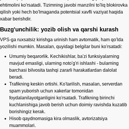
ehtimolini ko'rsatadi. Tizimning javobi manzilni to'liq blokirovka
qilish yoki hech bo'lmaganda potentsial xavfli vaziyat haqida
xabar berishdir.
Buzg'unchilik: yozib olish va qarshi kurash
VPS-ga ruxsatsiz kirishga urinish ham avtomatik, ham qo'lda
yozilishi mumkin. Masalan, quyidagi belgilar buni ko'rsatadi:
Umumiy beqarorlik. Kechikishlar, ba'zi funksiyalarning
mavjud emasligi, ularning noto'g'ri ishlashi - bularning
barchasi bilvosita tashqi zararli harakatlardan dalolat
beradi.
Trafikning keskin ortishi. Ko'tarilish, masalan, serverdan
spam yuborish uchun xakerlar tomonidan
foydalanilayotganligini ko'rsatadi. Trafikning birinchi
kuchlanishiga javob berish uchun doimiy ravishda kuzatib
borishingiz kerak.
Hisob qaydnomasiga kira olmaslik, avtorizatsiya
muammolari.