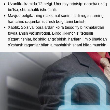
Uzunlik - kamida 12 belgi. Umumiy printsip: qancha uzoq
bo'lsa, shunchalik ishonchli.
Mavjud belgilarning maksimal sonini, turli registrlarning
harflarini, raqamlarni, tinish belgilarini kiritish.
Xaotik. So'z va iboralardan ko'ra tasodifiy birikmalardan
foydalanish yaxshiroqdir. Biroq, ikkinchisi tegishli
o'zgartirishlar, bo'shliqlar qo'shish, harflarni imlo jihatidan
o'xshash raqamlar bilan almashtirish sharti bilan mumkin.