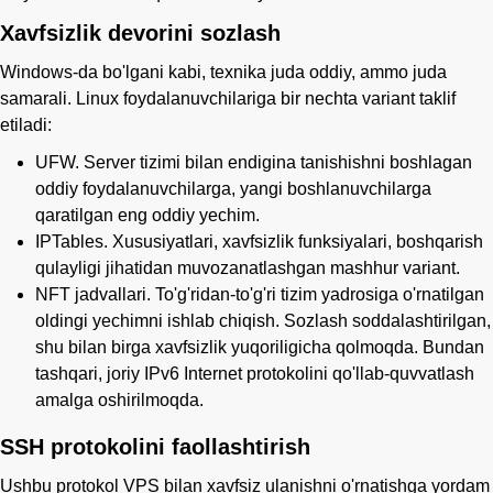
Xavfsizlik devorini sozlash
Windows-da bo'lgani kabi, texnika juda oddiy, ammo juda
samarali. Linux foydalanuvchilariga bir nechta variant taklif
etiladi:
UFW. Server tizimi bilan endigina tanishishni boshlagan
oddiy foydalanuvchilarga, yangi boshlanuvchilarga
qaratilgan eng oddiy yechim.
IPTables. Xususiyatlari, xavfsizlik funksiyalari, boshqarish
qulayligi jihatidan muvozanatlashgan mashhur variant.
NFT jadvallari. To'g'ridan-to'g'ri tizim yadrosiga o'rnatilgan
oldingi yechimni ishlab chiqish. Sozlash soddalashtirilgan,
shu bilan birga xavfsizlik yuqoriligicha qolmoqda. Bundan
tashqari, joriy IPv6 Internet protokolini qo'llab-quvvatlash
amalga oshirilmoqda.
SSH protokolini faollashtirish
Ushbu protokol VPS bilan xavfsiz ulanishni o'rnatishga yordam