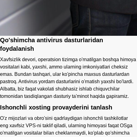
Qo'shimcha antivirus dasturlaridan
foydalanish
Xavfsizlik devori, operatsion tizimga o'rnatilgan boshqa himoya
vositalari kabi, yaxshi, ammo ularning imkoniyatlari cheksiz
emas. Bundan tashqari, ular ko'pincha maxsus dasturlardan
pastroq. Antivirus yordam dasturlarini o'rnatish yaxshi bo'lardi.
Albatta, biz faqat vakolati shubhasiz ishlab chiquvchilar
tomonidan tasdiqlangan dasturiy ta'minot haqida gapiramiz.
Ishonchli xosting provayderini tanlash
O'z mijozlari va obro'sini qadrlaydigan ishonchli tashkilotlar
eng xavfsiz VPS-ni taklif qiladi, ularning himoyasi faqat OSga
o'rnatilgan vositalar bilan cheklanmaydi, ko'plab qo'shimcha