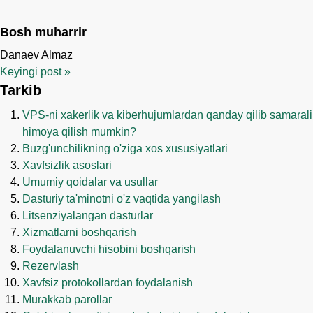
Bosh muharrir
Danaev Almaz
Keyingi post
»
Tarkib
VPS-ni xakerlik va kiberhujumlardan qanday qilib samarali
himoya qilish mumkin?
Buzg'unchilikning o'ziga xos xususiyatlari
Xavfsizlik asoslari
Umumiy qoidalar va usullar
Dasturiy ta'minotni o'z vaqtida yangilash
Litsenziyalangan dasturlar
Xizmatlarni boshqarish
Foydalanuvchi hisobini boshqarish
Rezervlash
Xavfsiz protokollardan foydalanish
Murakkab parollar