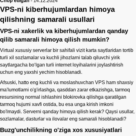
Chop etilgan
-
14.12.2024
VPS-ni kiberhujumlardan himoya
qilishning samarali usullari
VPS-ni xakerlik va kiberhujumlardan qanday
qilib samarali himoya qilish mumkin?
Virtual xususiy serverlar bir sahifali vizit karta saytlaridan tortib
turli xil sozlamalar va kuchli jihozlarni talab qiluvchi yirik
saytlargacha bo‘lgan turli internet loyihalarini joylashtirish
uchun eng yaxshi yechim hisoblanadi.
Afsuski, hatto eng kuchli va moslashuvchan VPS ham shaxsiy
ma'lumotlarni o'g'irlashga, qasddan zarar etkazishga, tarmoq
resursining normal ishlashini blokirovka qilishga qaratilgan
tarmoq hujumi xavfi ostida, bu esa unga kirish imkoni
bo'lmaydi. Serverni qanday himoya qilish kerak? Qaysi usullar,
sozlamalar, dasturlar va ilovalar eng samarali hisoblanadi?
Buzg'unchilikning o'ziga xos xususiyatlari