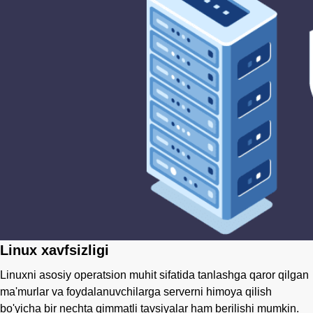
Linux xavfsizligi
Linuxni asosiy operatsion muhit sifatida tanlashga qaror qilgan
ma'murlar va foydalanuvchilarga serverni himoya qilish
bo'yicha bir nechta qimmatli tavsiyalar ham berilishi mumkin.