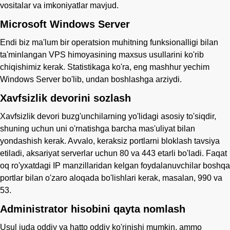
vositalar va imkoniyatlar mavjud.
Microsoft Windows Server
Endi biz ma'lum bir operatsion muhitning funksionalligi bilan
ta'minlangan VPS himoyasining maxsus usullarini ko'rib
chiqishimiz kerak. Statistikaga ko'ra, eng mashhur yechim
Windows Server bo'lib, undan boshlashga arziydi.
Xavfsizlik devorini sozlash
Xavfsizlik devori buzg'unchilarning yo'lidagi asosiy to'siqdir,
shuning uchun uni o'rnatishga barcha mas'uliyat bilan
yondashish kerak. Avvalo, keraksiz portlarni bloklash tavsiya
etiladi, aksariyat serverlar uchun 80 va 443 etarli bo'ladi. Faqat
oq ro'yxatdagi IP manzillaridan kelgan foydalanuvchilar boshqa
portlar bilan o'zaro aloqada bo'lishlari kerak, masalan, 990 va
53.
Administrator hisobini qayta nomlash
Usul juda oddiy va hatto oddiy ko'rinishi mumkin, ammo