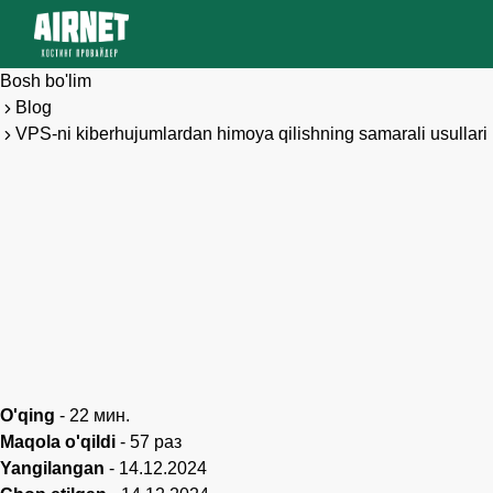
Bosh bo'lim
Blog
VPS-ni kiberhujumlardan himoya qilishning samarali usullari
O'qing
-
22
мин.
Maqola o'qildi
-
57
раз
Yangilangan
-
14.12.2024