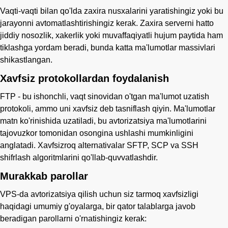
Vaqti-vaqti bilan qo'lda zaxira nusxalarini yaratishingiz yoki bu
jarayonni avtomatlashtirishingiz kerak. Zaxira serverni hatto
jiddiy nosozlik, xakerlik yoki muvaffaqiyatli hujum paytida ham
tiklashga yordam beradi, bunda katta ma'lumotlar massivlari
shikastlangan.
Xavfsiz protokollardan foydalanish
FTP - bu ishonchli, vaqt sinovidan o'tgan ma'lumot uzatish
protokoli, ammo uni xavfsiz deb tasniflash qiyin. Ma'lumotlar
matn ko'rinishida uzatiladi, bu avtorizatsiya ma'lumotlarini
tajovuzkor tomonidan osongina ushlashi mumkinligini
anglatadi. Xavfsizroq alternativalar SFTP, SCP va SSH
shifrlash algoritmlarini qo'llab-quvvatlashdir.
Murakkab parollar
VPS-da avtorizatsiya qilish uchun siz tarmoq xavfsizligi
haqidagi umumiy g'oyalarga, bir qator talablarga javob
beradigan parollarni o'rnatishingiz kerak: