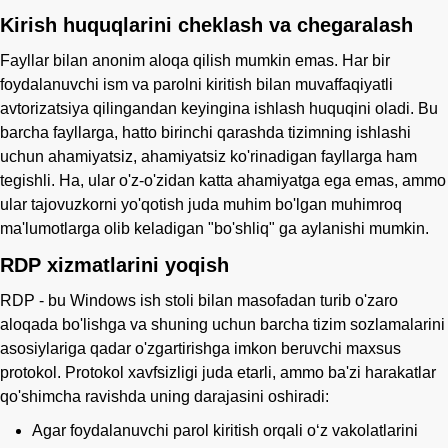
Kirish huquqlarini cheklash va chegaralash
Fayllar bilan anonim aloqa qilish mumkin emas. Har bir
foydalanuvchi ism va parolni kiritish bilan muvaffaqiyatli
avtorizatsiya qilingandan keyingina ishlash huquqini oladi. Bu
barcha fayllarga, hatto birinchi qarashda tizimning ishlashi
uchun ahamiyatsiz, ahamiyatsiz ko'rinadigan fayllarga ham
tegishli. Ha, ular o'z-o'zidan katta ahamiyatga ega emas, ammo
ular tajovuzkorni yo'qotish juda muhim bo'lgan muhimroq
ma'lumotlarga olib keladigan "bo'shliq" ga aylanishi mumkin.
RDP xizmatlarini yoqish
RDP - bu Windows ish stoli bilan masofadan turib o'zaro
aloqada bo'lishga va shuning uchun barcha tizim sozlamalarini
asosiylariga qadar o'zgartirishga imkon beruvchi maxsus
protokol. Protokol xavfsizligi juda etarli, ammo ba'zi harakatlar
qo'shimcha ravishda uning darajasini oshiradi:
Agar foydalanuvchi parol kiritish orqali oʻz vakolatlarini