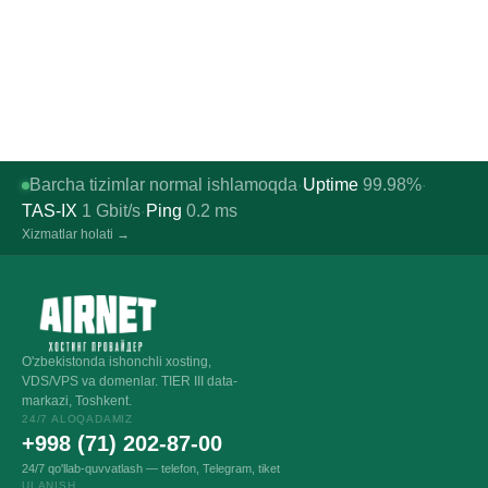
Barcha tizimlar normal ishlamoqda
Uptime
99.98%
·
·
TAS-IX
1
Gbit/s
Ping
0.2
ms
·
Xizmatlar holati →
O'zbekistonda ishonchli xosting,
VDS/VPS va domenlar. TIER III data-
markazi, Toshkent.
24/7 ALOQADAMIZ
+998 (71) 202-87-00
24/7 qo'llab-quvvatlash — telefon, Telegram, tiket
ULANISH