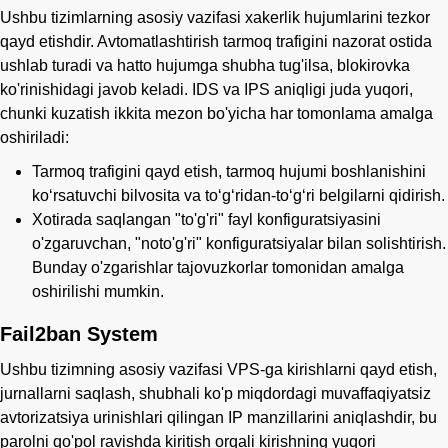
Ushbu tizimlarning asosiy vazifasi xakerlik hujumlarini tezkor
qayd etishdir. Avtomatlashtirish tarmoq trafigini nazorat ostida
ushlab turadi va hatto hujumga shubha tug'ilsa, blokirovka
ko'rinishidagi javob keladi. IDS va IPS aniqligi juda yuqori,
chunki kuzatish ikkita mezon bo'yicha har tomonlama amalga
oshiriladi:
Tarmoq trafigini qayd etish, tarmoq hujumi boshlanishini
koʻrsatuvchi bilvosita va toʻgʻridan-toʻgʻri belgilarni qidirish.
Xotirada saqlangan "to'g'ri" fayl konfiguratsiyasini
o'zgaruvchan, "noto'g'ri" konfiguratsiyalar bilan solishtirish.
Bunday o'zgarishlar tajovuzkorlar tomonidan amalga
oshirilishi mumkin.
Fail2ban System
Ushbu tizimning asosiy vazifasi VPS-ga kirishlarni qayd etish,
jurnallarni saqlash, shubhali ko'p miqdordagi muvaffaqiyatsiz
avtorizatsiya urinishlari qilingan IP manzillarini aniqlashdir, bu
parolni qo'pol ravishda kiritish orqali kirishning yuqori