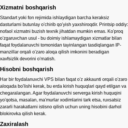
Xizmatni boshqarish
Standart yoki fon rejimida ishlaydigan barcha keraksiz
dasturlarni butunlay o'chirib qo'yish yaxshiroqdir. Printsip oddiy:
nofaol xizmatni buzish texnik jihatdan mumkin emas. Ko'proq
o'zgaruvchan usul - bu doimiy ishlamaydigan xizmatlar bilan
faqat foydalanuvchi tomonidan tayinlangan tasdiqlangan IP-
manzillar orqali o'zaro aloqa qilish imkonini beradigan
xavfsizlik devorini o'rnatish.
Hisobni boshqarish
Har bir foydalanuvchi VPS bilan faqat o'z akkaunti orqali o'zaro
aloqada bo'lishi kerak, bu erda kirish huquqlari qayd etilgan va
chegaralangan. Agar foydalanuvchi serverga kirish huquqini
yo'qotsa, masalan, ma'murlar xodimlarini tark etsa, ruxsatsiz
zararli harakatlarni istisno qilish uchun uning hisobini darhol
blokirovka qilish kerak.
Zaxiralash