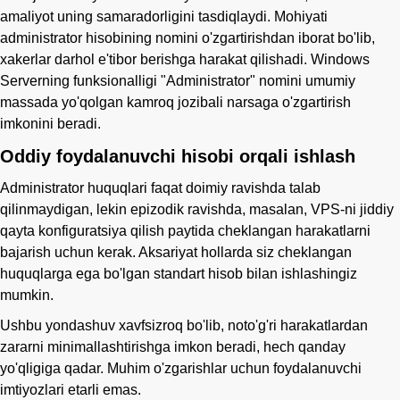
amaliyot uning samaradorligini tasdiqlaydi. Mohiyati
administrator hisobining nomini o'zgartirishdan iborat bo'lib,
xakerlar darhol e'tibor berishga harakat qilishadi. Windows
Serverning funksionalligi "Administrator" nomini umumiy
massada yo'qolgan kamroq jozibali narsaga o'zgartirish
imkonini beradi.
Oddiy foydalanuvchi hisobi orqali ishlash
Administrator huquqlari faqat doimiy ravishda talab
qilinmaydigan, lekin epizodik ravishda, masalan, VPS-ni jiddiy
qayta konfiguratsiya qilish paytida cheklangan harakatlarni
bajarish uchun kerak. Aksariyat hollarda siz cheklangan
huquqlarga ega bo'lgan standart hisob bilan ishlashingiz
mumkin.
Ushbu yondashuv xavfsizroq bo'lib, noto'g'ri harakatlardan
zararni minimallashtirishga imkon beradi, hech qanday
yo'qligiga qadar. Muhim o'zgarishlar uchun foydalanuvchi
imtiyozlari etarli emas.