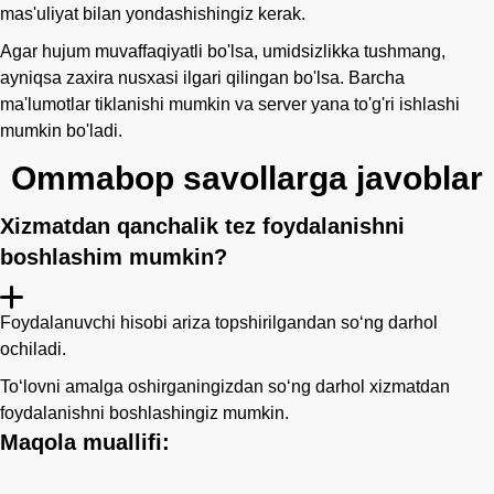
mas'uliyat bilan yondashishingiz kerak.
Agar hujum muvaffaqiyatli bo'lsa, umidsizlikka tushmang,
ayniqsa zaxira nusxasi ilgari qilingan bo'lsa. Barcha
ma'lumotlar tiklanishi mumkin va server yana to'g'ri ishlashi
mumkin bo'ladi.
Ommabop savollarga javoblar
Xizmatdan qanchalik tez foydalanishni
boshlashim mumkin?
Foydalanuvchi hisobi ariza topshirilgandan so‘ng darhol
ochiladi.
Toʻlovni amalga oshirganingizdan soʻng darhol xizmatdan
foydalanishni boshlashingiz mumkin.
Maqola muallifi: