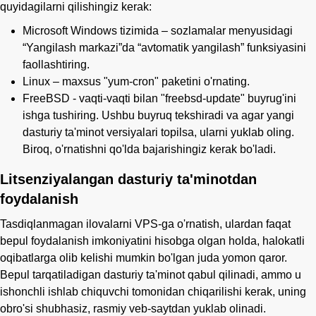
quyidagilarni qilishingiz kerak:
Microsoft Windows tizimida – sozlamalar menyusidagi
“Yangilash markazi”da “avtomatik yangilash” funksiyasini
faollashtiring.
Linux – maxsus "yum-cron" paketini o'rnating.
FreeBSD - vaqti-vaqti bilan "freebsd-update" buyrug'ini
ishga tushiring. Ushbu buyruq tekshiradi va agar yangi
dasturiy ta'minot versiyalari topilsa, ularni yuklab oling.
Biroq, o'rnatishni qo'lda bajarishingiz kerak bo'ladi.
Litsenziyalangan dasturiy ta'minotdan
foydalanish
Tasdiqlanmagan ilovalarni VPS-ga o'rnatish, ulardan faqat
bepul foydalanish imkoniyatini hisobga olgan holda, halokatli
oqibatlarga olib kelishi mumkin bo'lgan juda yomon qaror.
Bepul tarqatiladigan dasturiy ta'minot qabul qilinadi, ammo u
ishonchli ishlab chiquvchi tomonidan chiqarilishi kerak, uning
obro'si shubhasiz, rasmiy veb-saytdan yuklab olinadi.