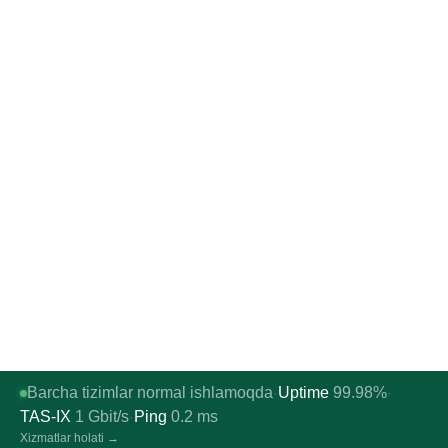
Barcha tizimlar normal ishlamoqda
Uptime
99.98%
·
·
TAS-IX
1
Gbit/s
Ping
0.2
ms
·
Xizmatlar holati →