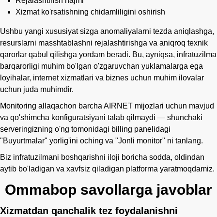
Rejalashtirish hajmi
Xizmat ko'rsatishning chidamliligini oshirish
Ushbu yangi xususiyat sizga anomaliyalarni tezda aniqlashga,
resurslarni masshtablashni rejalashtirishga va aniqroq texnik
qarorlar qabul qilishga yordam beradi. Bu, ayniqsa, infratuzilma
barqarorligi muhim bo'lgan o'zgaruvchan yuklamalarga ega
loyihalar, internet xizmatlari va biznes uchun muhim ilovalar
uchun juda muhimdir.
Monitoring allaqachon barcha AIRNET mijozlari uchun mavjud
va qo'shimcha konfiguratsiyani talab qilmaydi — shunchaki
serveringizning o'ng tomonidagi billing panelidagi
"Buyurtmalar" yorlig'ini oching va "Jonli monitor" ni tanlang.
Biz infratuzilmani boshqarishni iloji boricha sodda, oldindan
aytib bo'ladigan va xavfsiz qiladigan platforma yaratmoqdamiz.
Ommabop savollarga javoblar
Xizmatdan qanchalik tez foydalanishni