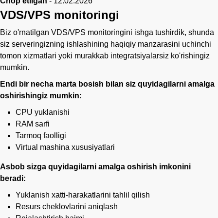
Chop etilgan
-
12.02.2026
VDS/VPS monitoringi
Biz o'rnatilgan VDS/VPS monitoringini ishga tushirdik, shunda
siz serveringizning ishlashining haqiqiy manzarasini uchinchi
tomon xizmatlari yoki murakkab integratsiyalarsiz ko'rishingiz
mumkin.
Endi bir necha marta bosish bilan siz quyidagilarni amalga
oshirishingiz mumkin:
CPU yuklanishi
RAM sarfi
Tarmoq faolligi
Virtual mashina xususiyatlari
Asbob sizga quyidagilarni amalga oshirish imkonini
beradi:
Yuklanish xatti-harakatlarini tahlil qilish
Resurs cheklovlarini aniqlash