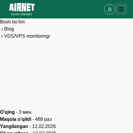
Bosh bo'lim
Blog
VDS/VPS monitoringi
Onlayn chat
A
Onlayn · bir necha daqiqada javob beramiz
Ismingiz
O'qing
-
3
мин.
Maqola o'qildi
-
488
раз
Yangilangan
-
12.02.2026
Telefon