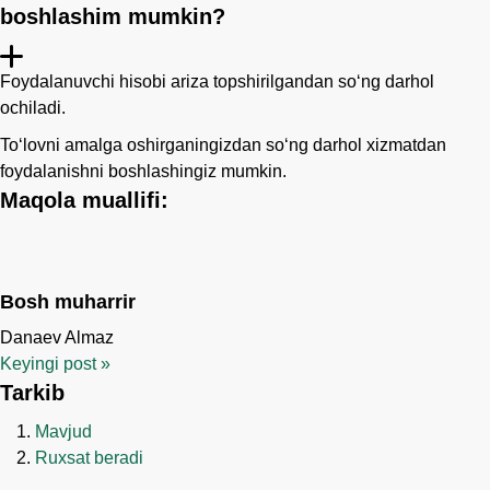
boshlashim mumkin?
Foydalanuvchi hisobi ariza topshirilgandan so‘ng darhol
ochiladi.
Toʻlovni amalga oshirganingizdan soʻng darhol xizmatdan
foydalanishni boshlashingiz mumkin.
Maqola muallifi:
Bosh muharrir
Danaev Almaz
Keyingi post
»
Tarkib
Mavjud
Ruxsat beradi