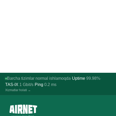
Barcha tizimlar normal ishlamoqda
Uptime
99.98%
·
·
TAS-IX
1
Gbit/s
Ping
0.2
ms
·
Xizmatlar holati →