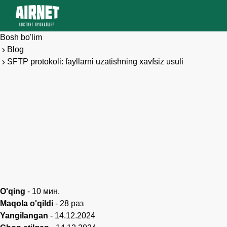
Bosh bo'lim
Blog
SFTP protokoli: fayllarni uzatishning xavfsiz usuli
O'qing
-
10
мин.
Maqola o'qildi
-
28
раз
Yangilangan
-
14.12.2024