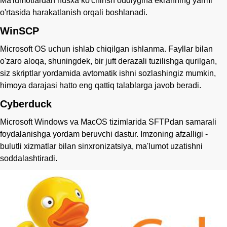
Ma'lumotlardan nusxa ko'chirish oddiygina ekranning yarmi
o'rtasida harakatlanish orqali boshlanadi.
WinSCP
Microsoft OS uchun ishlab chiqilgan ishlanma. Fayllar bilan
o'zaro aloqa, shuningdek, bir juft derazali tuzilishga qurilgan,
siz skriptlar yordamida avtomatik ishni sozlashingiz mumkin,
himoya darajasi hatto eng qattiq talablarga javob beradi.
Cyberduck
Microsoft Windows va MacOS tizimlarida SFTPdan samarali
foydalanishga yordam beruvchi dastur. Imzoning afzalligi -
bulutli xizmatlar bilan sinxronizatsiya, ma'lumot uzatishni
soddalashtiradi.