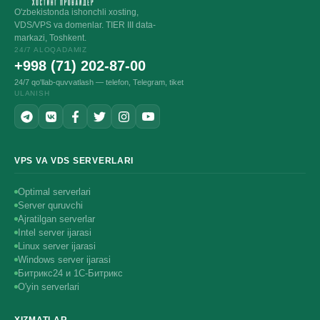
O'zbekistonda ishonchli xosting,
VDS/VPS va domenlar. TIER III data-
markazi, Toshkent.
24/7 ALOQADAMIZ
+998 (71) 202-87-00
24/7 qo'llab-quvvatlash — telefon, Telegram, tiket
ULANISH
VPS VA VDS SERVERLARI
Optimal serverlari
Server quruvchi
Ajratilgan serverlar
Intel server ijarasi
Linux server ijarasi
Windows server ijarasi
Битрикс24 и 1С-Битрикс
O'yin serverlari