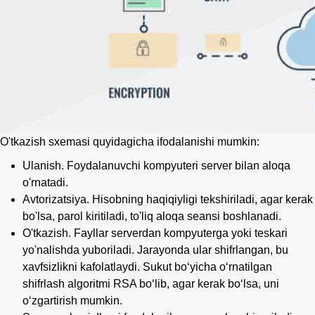
O'tkazish sxemasi quyidagicha ifodalanishi mumkin:
Ulanish. Foydalanuvchi kompyuteri server bilan aloqa
o'rnatadi.
Avtorizatsiya. Hisobning haqiqiyligi tekshiriladi, agar kerak
bo'lsa, parol kiritiladi, to'liq aloqa seansi boshlanadi.
O'tkazish. Fayllar serverdan kompyuterga yoki teskari
yo'nalishda yuboriladi. Jarayonda ular shifrlangan, bu
xavfsizlikni kafolatlaydi. Sukut boʻyicha oʻrnatilgan
shifrlash algoritmi RSA boʻlib, agar kerak boʻlsa, uni
oʻzgartirish mumkin.