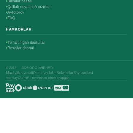
Bilimlar bazasi
Qo'llab-quvatlash xizmati
Avtoto'lov
FAQ
HAMKORLAR
Yo'naltirilgan dasturlar
Resellar dasturi
© 2018 — 2026 ООО «AIRNET»
Maxfiylik siyosati
Ommaviy taklif
Rekvizitlar
Sayt xaritasi
Veb-sayt AIRNET tomonidan ishlab chiqilgan