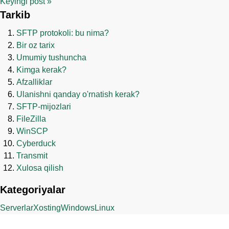
Keyingi post
»
Tarkib
SFTP protokoli: bu nima?
Bir oz tarix
Umumiy tushuncha
Kimga kerak?
Afzalliklar
Ulanishni qanday o'rnatish kerak?
SFTP-mijozlari
FileZilla
WinSCP
Cyberduck
Transmit
Xulosa qilish
Kategoriyalar
Serverlar
Xosting
Windows
Linux