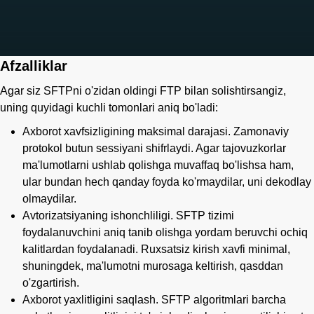
Afzalliklar
Agar siz SFTPni o'zidan oldingi FTP bilan solishtirsangiz,
uning quyidagi kuchli tomonlari aniq bo'ladi:
Axborot xavfsizligining maksimal darajasi. Zamonaviy
protokol butun sessiyani shifrlaydi. Agar tajovuzkorlar
ma'lumotlarni ushlab qolishga muvaffaq bo'lishsa ham,
ular bundan hech qanday foyda ko'rmaydilar, uni dekodlay
olmaydilar.
Avtorizatsiyaning ishonchliligi. SFTP tizimi
foydalanuvchini aniq tanib olishga yordam beruvchi ochiq
kalitlardan foydalanadi. Ruxsatsiz kirish xavfi minimal,
shuningdek, ma'lumotni murosaga keltirish, qasddan
o'zgartirish.
Axborot yaxlitligini saqlash. SFTP algoritmlari barcha