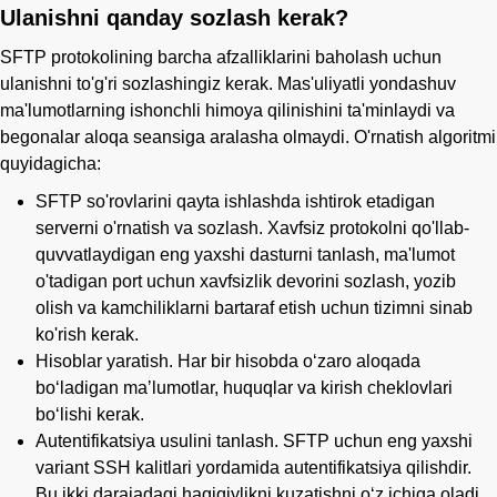
Ulanishni qanday sozlash kerak?
SFTP protokolining barcha afzalliklarini baholash uchun
ulanishni to'g'ri sozlashingiz kerak. Mas'uliyatli yondashuv
ma'lumotlarning ishonchli himoya qilinishini ta'minlaydi va
begonalar aloqa seansiga aralasha olmaydi. O'rnatish algoritmi
quyidagicha:
SFTP so'rovlarini qayta ishlashda ishtirok etadigan
serverni o'rnatish va sozlash. Xavfsiz protokolni qo'llab-
quvvatlaydigan eng yaxshi dasturni tanlash, ma'lumot
o'tadigan port uchun xavfsizlik devorini sozlash, yozib
olish va kamchiliklarni bartaraf etish uchun tizimni sinab
ko'rish kerak.
Hisoblar yaratish. Har bir hisobda oʻzaro aloqada
boʻladigan maʼlumotlar, huquqlar va kirish cheklovlari
boʻlishi kerak.
Autentifikatsiya usulini tanlash. SFTP uchun eng yaxshi
variant SSH kalitlari yordamida autentifikatsiya qilishdir.
Bu ikki darajadagi haqiqiylikni kuzatishni oʻz ichiga oladi