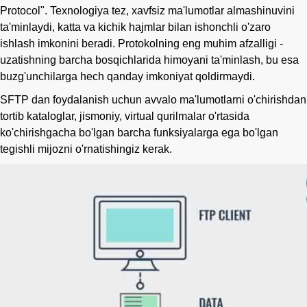
Protocol". Texnologiya tez, xavfsiz ma'lumotlar almashinuvini
ta'minlaydi, katta va kichik hajmlar bilan ishonchli o'zaro
ishlash imkonini beradi. Protokolning eng muhim afzalligi -
uzatishning barcha bosqichlarida himoyani ta'minlash, bu esa
buzg'unchilarga hech qanday imkoniyat qoldirmaydi.
SFTP dan foydalanish uchun avvalo ma'lumotlarni o'chirishdan
tortib kataloglar, jismoniy, virtual qurilmalar o'rtasida
ko'chirishgacha bo'lgan barcha funksiyalarga ega bo'lgan
tegishli mijozni o'rnatishingiz kerak.