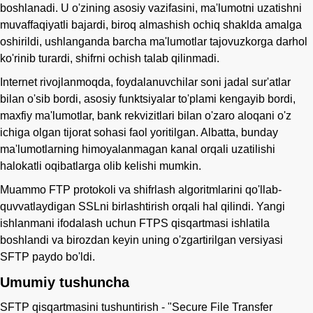
boshlanadi. U o'zining asosiy vazifasini, ma'lumotni uzatishni
muvaffaqiyatli bajardi, biroq almashish ochiq shaklda amalga
oshirildi, ushlanganda barcha ma'lumotlar tajovuzkorga darhol
ko'rinib turardi, shifrni ochish talab qilinmadi.
Internet rivojlanmoqda, foydalanuvchilar soni jadal sur'atlar
bilan o'sib bordi, asosiy funktsiyalar to'plami kengayib bordi,
maxfiy ma'lumotlar, bank rekvizitlari bilan o'zaro aloqani o'z
ichiga olgan tijorat sohasi faol yoritilgan. Albatta, bunday
ma'lumotlarning himoyalanmagan kanal orqali uzatilishi
halokatli oqibatlarga olib kelishi mumkin.
Muammo FTP protokoli va shifrlash algoritmlarini qo'llab-
quvvatlaydigan SSLni birlashtirish orqali hal qilindi. Yangi
ishlanmani ifodalash uchun FTPS qisqartmasi ishlatila
boshlandi va birozdan keyin uning o'zgartirilgan versiyasi
SFTP paydo bo'ldi.
Umumiy tushuncha
SFTP qisqartmasini tushuntirish - "Secure File Transfer