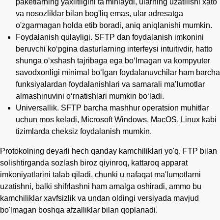
paketlarning yaxlitligini ta'minlaydi, ularning uzatilishi xato
va nosozliklar bilan bog'liq emas, ular adresatga
o'zgarmagan holda etib boradi, aniq aniqlanishi mumkin.
Foydalanish qulayligi. SFTP dan foydalanish imkonini
beruvchi koʻpgina dasturlarning interfeysi intuitivdir, hatto
shunga oʻxshash tajribaga ega boʻlmagan va kompyuter
savodxonligi minimal boʻlgan foydalanuvchilar ham barcha
funksiyalardan foydalanishlari va samarali maʼlumotlar
almashinuvini oʻrnatishlari mumkin boʻladi.
Universallik. SFTP barcha mashhur operatsion muhitlar
uchun mos keladi, Microsoft Windows, MacOS, Linux kabi
tizimlarda cheksiz foydalanish mumkin.
Protokolning deyarli hech qanday kamchiliklari yo'q. FTP bilan
solishtirganda sozlash biroz qiyinroq, kattaroq apparat
imkoniyatlarini talab qiladi, chunki u nafaqat ma'lumotlarni
uzatishni, balki shifrlashni ham amalga oshiradi, ammo bu
kamchiliklar xavfsizlik va undan oldingi versiyada mavjud
bo'lmagan boshqa afzalliklar bilan qoplanadi.