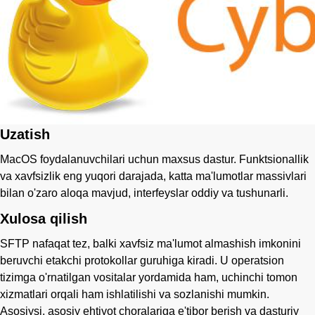
Uzatish
MacOS foydalanuvchilari uchun maxsus dastur. Funktsionallik
va xavfsizlik eng yuqori darajada, katta ma'lumotlar massivlari
bilan o'zaro aloqa mavjud, interfeyslar oddiy va tushunarli.
Xulosa qilish
SFTP nafaqat tez, balki xavfsiz ma'lumot almashish imkonini
beruvchi etakchi protokollar guruhiga kiradi. U operatsion
tizimga o'rnatilgan vositalar yordamida ham, uchinchi tomon
xizmatlari orqali ham ishlatilishi va sozlanishi mumkin.
Asosiysi, asosiy ehtiyot choralariga e'tibor berish va dasturiy