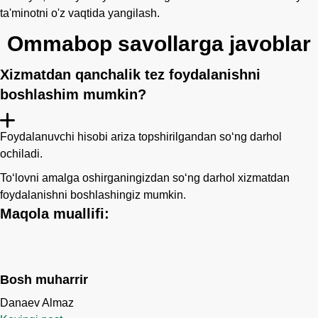
ta'minotni o'z vaqtida yangilash.
Ommabop savollarga javoblar
Xizmatdan qanchalik tez foydalanishni
boshlashim mumkin?
Foydalanuvchi hisobi ariza topshirilgandan so‘ng darhol
ochiladi.
Toʻlovni amalga oshirganingizdan soʻng darhol xizmatdan
foydalanishni boshlashingiz mumkin.
Maqola muallifi:
Bosh muharrir
Danaev Almaz