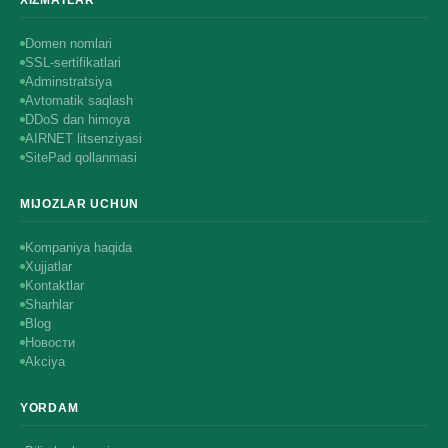
XIZMATLAR
Domen nomlari
SSL-sertifikatlari
Adminstratsiya
Avtomatik saqlash
DDoS dan himoya
AIRNET litsenziyasi
SitePad qollanmasi
MIJOZLAR UCHUN
Kompaniya haqida
Xujjatlar
Kontaktlar
Sharhlar
Blog
Новости
Akciya
YORDAM