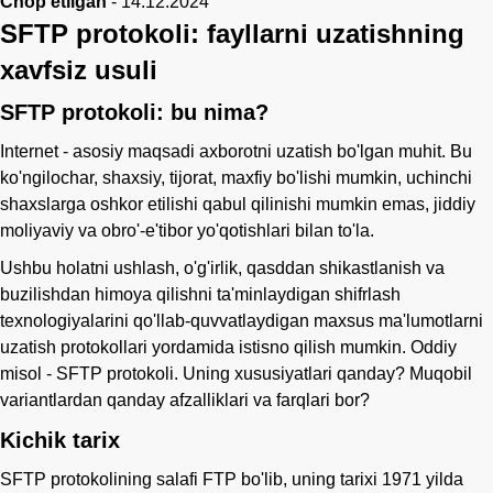
Chop etilgan
-
14.12.2024
SFTP protokoli: fayllarni uzatishning
xavfsiz usuli
SFTP protokoli: bu nima?
Internet - asosiy maqsadi axborotni uzatish bo'lgan muhit. Bu
ko'ngilochar, shaxsiy, tijorat, maxfiy bo'lishi mumkin, uchinchi
shaxslarga oshkor etilishi qabul qilinishi mumkin emas, jiddiy
moliyaviy va obro'-e'tibor yo'qotishlari bilan to'la.
Ushbu holatni ushlash, o'g'irlik, qasddan shikastlanish va
buzilishdan himoya qilishni ta'minlaydigan shifrlash
texnologiyalarini qo'llab-quvvatlaydigan maxsus ma'lumotlarni
uzatish protokollari yordamida istisno qilish mumkin. Oddiy
misol - SFTP protokoli. Uning xususiyatlari qanday? Muqobil
variantlardan qanday afzalliklari va farqlari bor?
Kichik tarix
SFTP protokolining salafi FTP bo'lib, uning tarixi 1971 yilda