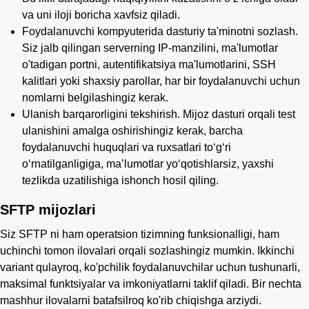
va uni iloji boricha xavfsiz qiladi.
Foydalanuvchi kompyuterida dasturiy ta'minotni sozlash.
Siz jalb qilingan serverning IP-manzilini, ma'lumotlar
o'tadigan portni, autentifikatsiya ma'lumotlarini, SSH
kalitlari yoki shaxsiy parollar, har bir foydalanuvchi uchun
nomlarni belgilashingiz kerak.
Ulanish barqarorligini tekshirish. Mijoz dasturi orqali test
ulanishini amalga oshirishingiz kerak, barcha
foydalanuvchi huquqlari va ruxsatlari toʻgʻri
oʻrnatilganligiga, maʼlumotlar yoʻqotishlarsiz, yaxshi
tezlikda uzatilishiga ishonch hosil qiling.
SFTP mijozlari
Siz SFTP ni ham operatsion tizimning funksionalligi, ham
uchinchi tomon ilovalari orqali sozlashingiz mumkin. Ikkinchi
variant qulayroq, ko'pchilik foydalanuvchilar uchun tushunarli,
maksimal funktsiyalar va imkoniyatlarni taklif qiladi. Bir nechta
mashhur ilovalarni batafsilroq ko'rib chiqishga arziydi.