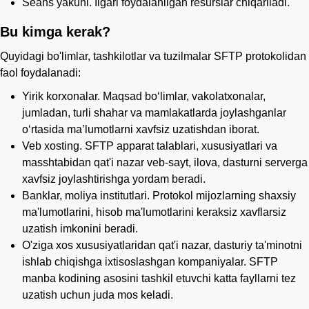
Seans yakuni. Ilgari foydalanilgan resurslar chiqariladi.
Bu kimga kerak?
Quyidagi bo'limlar, tashkilotlar va tuzilmalar SFTP protokolidan
faol foydalanadi:
Yirik korxonalar. Maqsad boʻlimlar, vakolatxonalar,
jumladan, turli shahar va mamlakatlarda joylashganlar
oʻrtasida maʼlumotlarni xavfsiz uzatishdan iborat.
Veb xosting. SFTP apparat talablari, xususiyatlari va
masshtabidan qat'i nazar veb-sayt, ilova, dasturni serverga
xavfsiz joylashtirishga yordam beradi.
Banklar, moliya institutlari. Protokol mijozlarning shaxsiy
ma'lumotlarini, hisob ma'lumotlarini keraksiz xavflarsiz
uzatish imkonini beradi.
O'ziga xos xususiyatlaridan qat'i nazar, dasturiy ta'minotni
ishlab chiqishga ixtisoslashgan kompaniyalar. SFTP
manba kodining asosini tashkil etuvchi katta fayllarni tez
uzatish uchun juda mos keladi.