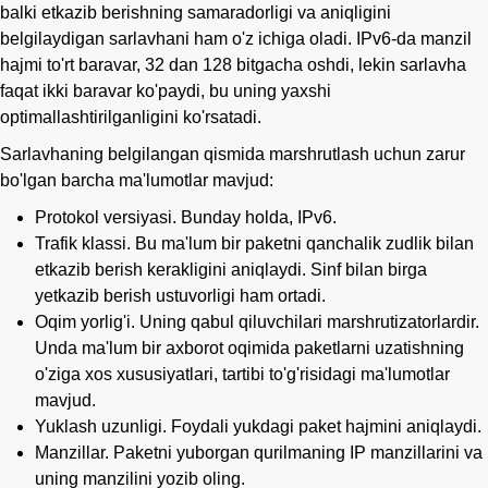
balki etkazib berishning samaradorligi va aniqligini
belgilaydigan sarlavhani ham o'z ichiga oladi. IPv6-da manzil
hajmi to'rt baravar, 32 dan 128 bitgacha oshdi, lekin sarlavha
faqat ikki baravar ko'paydi, bu uning yaxshi
optimallashtirilganligini ko'rsatadi.
Sarlavhaning belgilangan qismida marshrutlash uchun zarur
bo'lgan barcha ma'lumotlar mavjud:
Protokol versiyasi. Bunday holda, IPv6.
Trafik klassi. Bu ma'lum bir paketni qanchalik zudlik bilan
etkazib berish kerakligini aniqlaydi. Sinf bilan birga
yetkazib berish ustuvorligi ham ortadi.
Oqim yorlig'i. Uning qabul qiluvchilari marshrutizatorlardir.
Unda ma'lum bir axborot oqimida paketlarni uzatishning
o'ziga xos xususiyatlari, tartibi to'g'risidagi ma'lumotlar
mavjud.
Yuklash uzunligi. Foydali yukdagi paket hajmini aniqlaydi.
Manzillar. Paketni yuborgan qurilmaning IP manzillarini va
uning manzilini yozib oling.