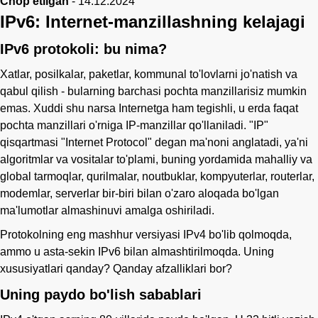
Chop etilgan
-
14.12.2024
IPv6: Internet-manzillashning kelajagi
IPv6 protokoli: bu nima?
Xatlar, posilkalar, paketlar, kommunal to'lovlarni jo'natish va
qabul qilish - bularning barchasi pochta manzillarisiz mumkin
emas. Xuddi shu narsa Internetga ham tegishli, u erda faqat
pochta manzillari o'rniga IP-manzillar qo'llaniladi. "IP"
qisqartmasi "Internet Protocol" degan ma'noni anglatadi, ya'ni
algoritmlar va vositalar to'plami, buning yordamida mahalliy va
global tarmoqlar, qurilmalar, noutbuklar, kompyuterlar, routerlar,
modemlar, serverlar bir-biri bilan o'zaro aloqada bo'lgan
ma'lumotlar almashinuvi amalga oshiriladi.
Protokolning eng mashhur versiyasi IPv4 bo'lib qolmoqda,
ammo u asta-sekin IPv6 bilan almashtirilmoqda. Uning
xususiyatlari qanday? Qanday afzalliklari bor?
Uning paydo bo'lish sabablari