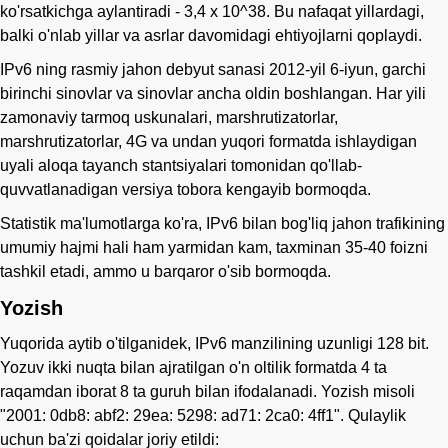
ko'rsatkichga aylantiradi - 3,4 x 10^38. Bu nafaqat yillardagi,
balki o'nlab yillar va asrlar davomidagi ehtiyojlarni qoplaydi.
IPv6 ning rasmiy jahon debyut sanasi 2012-yil 6-iyun, garchi
birinchi sinovlar va sinovlar ancha oldin boshlangan. Har yili
zamonaviy tarmoq uskunalari, marshrutizatorlar,
marshrutizatorlar, 4G va undan yuqori formatda ishlaydigan
uyali aloqa tayanch stantsiyalari tomonidan qo'llab-
quvvatlanadigan versiya tobora kengayib bormoqda.
Statistik ma'lumotlarga ko'ra, IPv6 bilan bog'liq jahon trafikining
umumiy hajmi hali ham yarmidan kam, taxminan 35-40 foizni
tashkil etadi, ammo u barqaror o'sib bormoqda.
Yozish
Yuqorida aytib o'tilganidek, IPv6 manzilining uzunligi 128 bit.
Yozuv ikki nuqta bilan ajratilgan o'n oltilik formatda 4 ta
raqamdan iborat 8 ta guruh bilan ifodalanadi. Yozish misoli
"2001: 0db8: abf2: 29ea: 5298: ad71: 2ca0: 4ff1". Qulaylik
uchun ba'zi qoidalar joriy etildi: