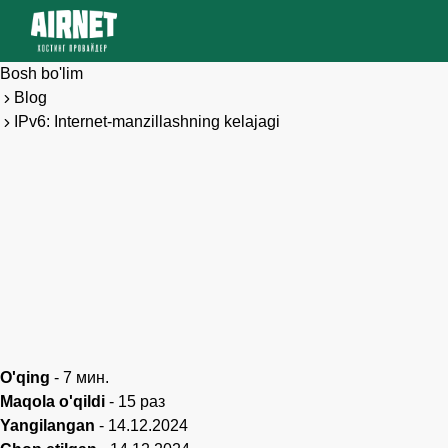
Bosh bo'lim
Blog
IPv6: Internet-manzillashning kelajagi
O'qing
-
7
мин.
Maqola o'qildi
-
15
раз
Yangilangan
-
14.12.2024