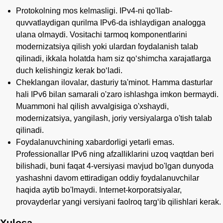
Protokolning mos kelmasligi. IPv4-ni qo'llab-
quvvatlaydigan qurilma IPv6-da ishlaydigan analogga
ulana olmaydi. Vositachi tarmoq komponentlarini
modernizatsiya qilish yoki ulardan foydalanish talab
qilinadi, ikkala holatda ham siz qo‘shimcha xarajatlarga
duch kelishingiz kerak bo‘ladi.
Cheklangan ilovalar, dasturiy ta'minot. Hamma dasturlar
hali IPv6 bilan samarali o'zaro ishlashga imkon bermaydi.
Muammoni hal qilish avvalgisiga o'xshaydi,
modernizatsiya, yangilash, joriy versiyalarga o'tish talab
qilinadi.
Foydalanuvchining xabardorligi yetarli emas.
Professionallar IPv6 ning afzalliklarini uzoq vaqtdan beri
bilishadi, buni faqat 4-versiyasi mavjud bo'lgan dunyoda
yashashni davom ettiradigan oddiy foydalanuvchilar
haqida aytib bo'lmaydi. Internet-korporatsiyalar,
provayderlar yangi versiyani faolroq targ‘ib qilishlari kerak.
Xulosa