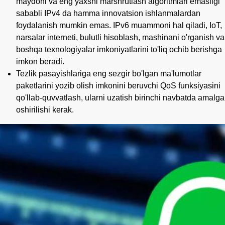
maydoni va eng yaxshi marshrutlash algoritmlari emasligi
sababli IPv4 da hamma innovatsion ishlanmalardan
foydalanish mumkin emas. IPv6 muammoni hal qiladi, IoT,
narsalar interneti, bulutli hisoblash, mashinani o'rganish va
boshqa texnologiyalar imkoniyatlarini to'liq ochib berishga
imkon beradi.
Tezlik pasayishlariga eng sezgir bo'lgan ma'lumotlar
paketlarini yozib olish imkonini beruvchi QoS funksiyasini
qo'llab-quvvatlash, ularni uzatish birinchi navbatda amalga
oshirilishi kerak.