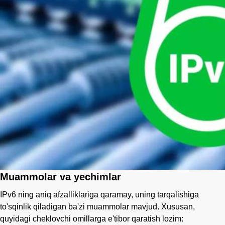
Muammolar va yechimlar
IPv6 ning aniq afzalliklariga qaramay, uning tarqalishiga
to'sqinlik qiladigan ba'zi muammolar mavjud. Xususan,
quyidagi cheklovchi omillarga e'tibor qaratish lozim: