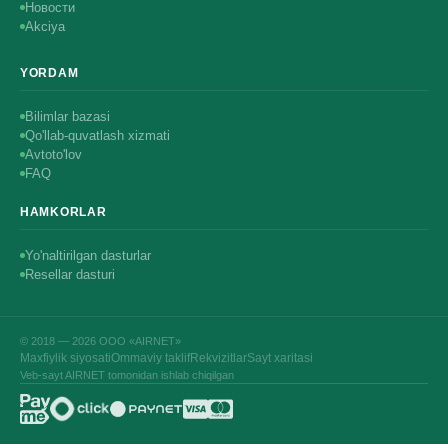
Новости
Akciya
YORDAM
Bilimlar bazasi
Qo'llab-quvatlash xizmati
Avtoto'lov
FAQ
HAMKORLAR
Yo'naltirilgan dasturlar
Resellar dasturi
© 2018 — 2026 ООО «AIRNET»
Maxfiylik siyosati
Ommaviy taklif
Rekvizitlar
Sayt xaritasi
Veb-sayt AIRNET tomonidan ishlab chiqilgan