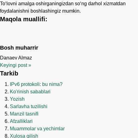
Toʻlovni amalga oshirganingizdan soʻng darhol xizmatdan
foydalanishni boshlashingiz mumkin.
Maqola muallifi:
Bosh muharrir
Danaev Almaz
Keyingi post
»
Tarkib
IPv6 protokoli: bu nima?
Ko'rinish sabablari
Yozish
Sarlavha tuzilishi
Manzil tasnifi
Afzalliklari
Muammolar va yechimlar
Xulosa qilish