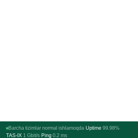
Barcha tizimlar normal ishlamoqda
Uptime
99.98%
·
·
TAS-IX
1
Gbit/s
Ping
0.2
ms
·