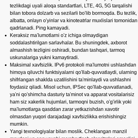
tezlikdagi uyali aloqa standartlari, LTE, 4G, 5G tarqalishi
bilan tobora dolzarb va sezilarli bo'lib bormoqda. Bu tezlik,
albatta, onlayn o'yinlar va kinoteatrlar muxlislari tomonidan
qadrlanadi. Ping kamayadi.
Keraksiz ma'lumotlarni o'z ichiga olmaydigan
soddalashtirilgan sarlavhalar. Bu shuningdek, axborot
almashish tezligini oshiradi, bundan tashqari, tarmoq
uskunalariga yukni kamaytiradi.
Maksimal xavfsizlik. IPv6 protokoli ma'lumotni ushlashdan
himoya qiluvchi funktsiyalarni qo'llab-quvvatlaydi, ularning
shifrlangan shaklda uzatilishini ta'minlaydi va ushlashni
foydasiz qiladi. Misol uchun, IPSec qo'llab-quvvatlanadi,
ya'ni qo'shimcha dasturiy ta'minot va apparat vositalarisiz
ham siz xakerlik hujumlari, tarmoqni buzish, o'g'irlik yoki
ma'lumotlarga qasddan zarar yetkazishdan xavotir
olmasdan yuqori darajadagi xavfsizlikka erishishingiz
mumkin.
Yangi texnologiyalar bilan moslik. Cheklangan manzil