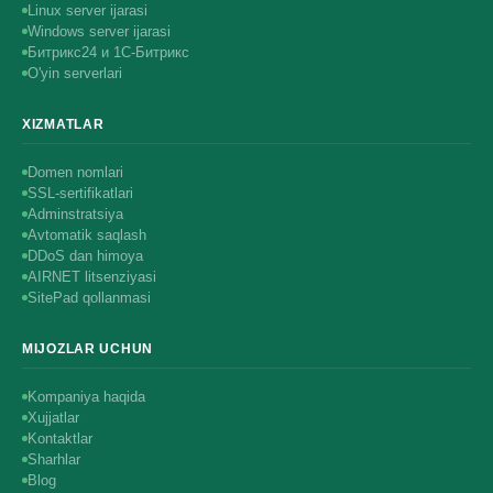
Linux server ijarasi
Windows server ijarasi
Битрикс24 и 1С-Битрикс
O'yin serverlari
XIZMATLAR
Domen nomlari
SSL-sertifikatlari
Adminstratsiya
Avtomatik saqlash
DDoS dan himoya
AIRNET litsenziyasi
SitePad qollanmasi
MIJOZLAR UCHUN
Kompaniya haqida
Xujjatlar
Kontaktlar
Sharhlar
Blog