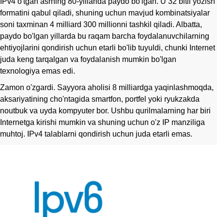
IPv4 o'tgan asrning 80-yillarida paydo bo'lgan. U 32 bitli yozish
formatini qabul qiladi, shuning uchun mavjud kombinatsiyalar
soni taxminan 4 milliard 300 millionni tashkil qiladi. Albatta,
paydo bo'lgan yillarda bu raqam barcha foydalanuvchilarning
ehtiyojlarini qondirish uchun etarli bo'lib tuyuldi, chunki Internet
juda keng tarqalgan va foydalanish mumkin bo'lgan
texnologiya emas edi.
Zamon o'zgardi. Sayyora aholisi 8 milliardga yaqinlashmoqda,
aksariyatining cho'ntagida smartfon, portfel yoki ryukzakda
noutbuk va uyda kompyuter bor. Ushbu qurilmalarning har biri
Internetga kirishi mumkin va shuning uchun o'z IP manziliga
muhtoj. IPv4 talablarni qondirish uchun juda etarli emas.