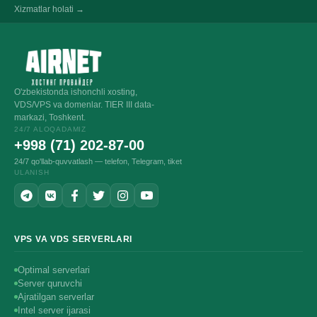
Xizmatlar holati →
O'zbekistonda ishonchli xosting,
VDS/VPS va domenlar. TIER III data-
markazi, Toshkent.
24/7 ALOQADAMIZ
+998 (71) 202-87-00
24/7 qo'llab-quvvatlash — telefon, Telegram, tiket
ULANISH
VPS VA VDS SERVERLARI
Optimal serverlari
Server quruvchi
Ajratilgan serverlar
Intel server ijarasi