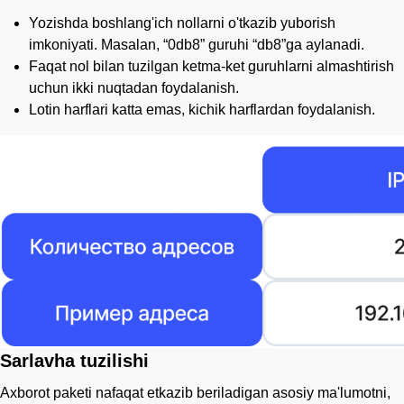
Yozishda boshlang'ich nollarni o'tkazib yuborish
imkoniyati. Masalan, “0db8” guruhi “db8”ga aylanadi.
Faqat nol bilan tuzilgan ketma-ket guruhlarni almashtirish
uchun ikki nuqtadan foydalanish.
Lotin harflari katta emas, kichik harflardan foydalanish.
Sarlavha tuzilishi
Axborot paketi nafaqat etkazib beriladigan asosiy ma'lumotni,