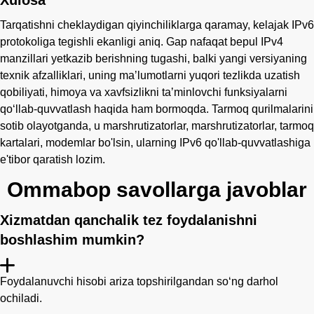
Tarqatishni cheklaydigan qiyinchiliklarga qaramay, kelajak IPv6
protokoliga tegishli ekanligi aniq. Gap nafaqat bepul IPv4
manzillari yetkazib berishning tugashi, balki yangi versiyaning
texnik afzalliklari, uning maʼlumotlarni yuqori tezlikda uzatish
qobiliyati, himoya va xavfsizlikni taʼminlovchi funksiyalarni
qoʻllab-quvvatlash haqida ham bormoqda. Tarmoq qurilmalarini
sotib olayotganda, u marshrutizatorlar, marshrutizatorlar, tarmoq
kartalari, modemlar bo'lsin, ularning IPv6 qo'llab-quvvatlashiga
e'tibor qaratish lozim.
Ommabop savollarga javoblar
Xizmatdan qanchalik tez foydalanishni
boshlashim mumkin?
Foydalanuvchi hisobi ariza topshirilgandan so‘ng darhol
ochiladi.