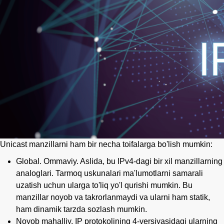
Unicast manzillarni ham bir necha toifalarga bo'lish mumkin:
Global. Ommaviy. Aslida, bu IPv4-dagi bir xil manzillarning
analoglari. Tarmoq uskunalari ma'lumotlarni samarali
uzatish uchun ularga to'liq yo'l qurishi mumkin. Bu
manzillar noyob va takrorlanmaydi va ularni ham statik,
ham dinamik tarzda sozlash mumkin.
Noyob mahalliy. IP protokolining 4-versiyasidagi ularning