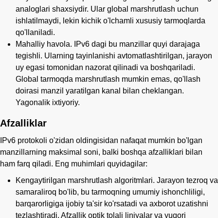
analoglari shaxsiydir. Ular global marshrutlash uchun
ishlatilmaydi, lekin kichik o'lchamli xususiy tarmoqlarda
qo'llaniladi.
Mahalliy havola. IPv6 dagi bu manzillar quyi darajaga
tegishli. Ularning tayinlanishi avtomatlashtirilgan, jarayon
uy egasi tomonidan nazorat qilinadi va boshqariladi.
Global tarmoqda marshrutlash mumkin emas, qo'llash
doirasi manzil yaratilgan kanal bilan cheklangan.
Yagonalik ixtiyoriy.
Afzalliklar
IPv6 protokoli o'zidan oldingisidan nafaqat mumkin bo'lgan
manzillarning maksimal soni, balki boshqa afzalliklari bilan
ham farq qiladi. Eng muhimlari quyidagilar:
Kengaytirilgan marshrutlash algoritmlari. Jarayon tezroq va
samaraliroq bo'lib, bu tarmoqning umumiy ishonchliligi,
barqarorligiga ijobiy ta'sir ko'rsatadi va axborot uzatishni
tezlashtiradi. Afzallik optik tolali liniyalar va yuqori