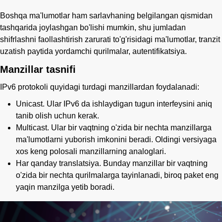
Boshqa ma'lumotlar ham sarlavhaning belgilangan qismidan
tashqarida joylashgan bo'lishi mumkin, shu jumladan
shifrlashni faollashtirish zarurati to'g'risidagi ma'lumotlar, tranzit
uzatish paytida yordamchi qurilmalar, autentifikatsiya.
Manzillar tasnifi
IPv6 protokoli quyidagi turdagi manzillardan foydalanadi:
Unicast. Ular IPv6 da ishlaydigan tugun interfeysini aniq
tanib olish uchun kerak.
Multicast. Ular bir vaqtning o'zida bir nechta manzillarga
ma'lumotlarni yuborish imkonini beradi. Oldingi versiyaga
xos keng polosali manzillarning analoglari.
Har qanday translatsiya. Bunday manzillar bir vaqtning
o'zida bir nechta qurilmalarga tayinlanadi, biroq paket eng
yaqin manzilga yetib boradi.