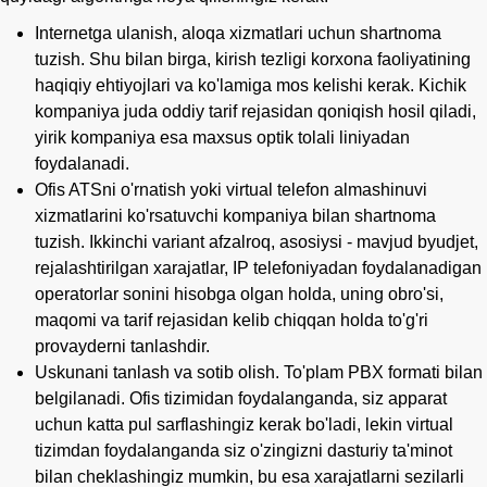
Internetga ulanish, aloqa xizmatlari uchun shartnoma
tuzish. Shu bilan birga, kirish tezligi korxona faoliyatining
haqiqiy ehtiyojlari va ko'lamiga mos kelishi kerak. Kichik
kompaniya juda oddiy tarif rejasidan qoniqish hosil qiladi,
yirik kompaniya esa maxsus optik tolali liniyadan
foydalanadi.
Ofis ATSni o'rnatish yoki virtual telefon almashinuvi
xizmatlarini ko'rsatuvchi kompaniya bilan shartnoma
tuzish. Ikkinchi variant afzalroq, asosiysi - mavjud byudjet,
rejalashtirilgan xarajatlar, IP telefoniyadan foydalanadigan
operatorlar sonini hisobga olgan holda, uning obro'si,
maqomi va tarif rejasidan kelib chiqqan holda to'g'ri
provayderni tanlashdir.
Uskunani tanlash va sotib olish. To'plam PBX formati bilan
belgilanadi. Ofis tizimidan foydalanganda, siz apparat
uchun katta pul sarflashingiz kerak bo'ladi, lekin virtual
tizimdan foydalanganda siz o'zingizni dasturiy ta'minot
bilan cheklashingiz mumkin, bu esa xarajatlarni sezilarli