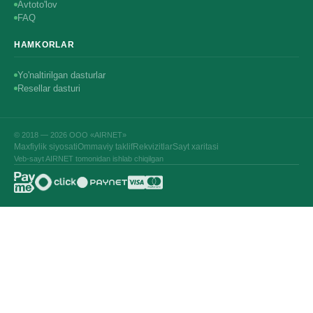
Avtoto'lov
FAQ
HAMKORLAR
Yo'naltirilgan dasturlar
Resellar dasturi
© 2018 — 2026 ООО «AIRNET»
Maxfiylik siyosati
Ommaviy taklif
Rekvizitlar
Sayt xaritasi
Veb-sayt AIRNET tomonidan ishlab chiqilgan