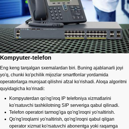
Kompyuter-telefon
Eng keng tarqalgan sxemalardan biri. Buning ajablanarli joyi
yo'q, chunki ko'pchilik mijozlar smartfonlar yordamida
operatorlarga murojaat qilishni afzal ko'rishadi. Aloqa algoritmi
quyidagicha ko'rinadi:
Kompyuterdan qo'ng'iroq IP telefoniya xizmatlarini
ko'rsatuvchi tashkilotning SIP serveriga qabul qilinadi.
Telefon operatori tarmog'iga qo'ng'iroqni yo'naltirish.
Qo'ng'iroqlarni yo'naltirish, qo'ng'iroqni qabul qilgan
operator xizmat ko'rsatuvchi abonentga yoki raqamga