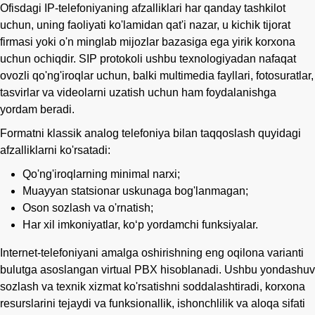
Ofisdagi IP-telefoniyaning afzalliklari har qanday tashkilot
uchun, uning faoliyati ko'lamidan qat'i nazar, u kichik tijorat
firmasi yoki o'n minglab mijozlar bazasiga ega yirik korxona
uchun ochiqdir. SIP protokoli ushbu texnologiyadan nafaqat
ovozli qo'ng'iroqlar uchun, balki multimedia fayllari, fotosuratlar,
tasvirlar va videolarni uzatish uchun ham foydalanishga
yordam beradi.
Formatni klassik analog telefoniya bilan taqqoslash quyidagi
afzalliklarni ko'rsatadi:
Qo'ng'iroqlarning minimal narxi;
Muayyan statsionar uskunaga bog'lanmagan;
Oson sozlash va o'rnatish;
Har xil imkoniyatlar, koʻp yordamchi funksiyalar.
Internet-telefoniyani amalga oshirishning eng oqilona varianti
bulutga asoslangan virtual PBX hisoblanadi. Ushbu yondashuv
sozlash va texnik xizmat ko'rsatishni soddalashtiradi, korxona
resurslarini tejaydi va funksionallik, ishonchlilik va aloqa sifati