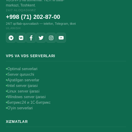
VDS/VPS va domenlar. TIER III data-
markazi, Toshkent.
24/7 ALOQADAMIZ
+998 (71) 202-87-00
24/7 qo'llab-quvvatlash — telefon, Telegram, tiket
ULANISH
VPS VA VDS SERVERLARI
Optimal serverlari
Server quruvchi
Ajratilgan serverlar
Intel server ijarasi
Linux server ijarasi
Windows server ijarasi
Битрикс24 и 1С-Битрикс
O'yin serverlari
XIZMATLAR