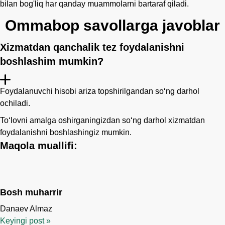
bilan bog'liq har qanday muammolarni bartaraf qiladi.
Ommabop savollarga javoblar
Xizmatdan qanchalik tez foydalanishni
boshlashim mumkin?
Foydalanuvchi hisobi ariza topshirilgandan so‘ng darhol
ochiladi.
Toʻlovni amalga oshirganingizdan soʻng darhol xizmatdan
foydalanishni boshlashingiz mumkin.
Maqola muallifi:
Bosh muharrir
Danaev Almaz
Keyingi post
»