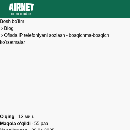
Bosh bo'lim
Blog
Ofisda IP telefoniyani sozlash - bosqichma-bosqich
ko'rsatmalar
O'qing
-
12
мин.
Maqola o'qildi
-
55
раз