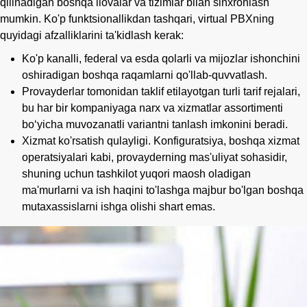
qilinadigan boshqa ilovalar va tizimlar bilan sinxronlash
mumkin. Ko'p funktsionallikdan tashqari, virtual PBXning
quyidagi afzalliklarini ta'kidlash kerak:
Ko'p kanalli, federal va esda qolarli va mijozlar ishonchini
oshiradigan boshqa raqamlarni qo'llab-quvvatlash.
Provayderlar tomonidan taklif etilayotgan turli tarif rejalari,
bu har bir kompaniyaga narx va xizmatlar assortimenti
bo‘yicha muvozanatli variantni tanlash imkonini beradi.
Xizmat ko'rsatish qulayligi. Konfiguratsiya, boshqa xizmat
operatsiyalari kabi, provayderning mas'uliyat sohasidir,
shuning uchun tashkilot yuqori maosh oladigan
ma'murlarni va ish haqini to'lashga majbur bo'lgan boshqa
mutaxassislarni ishga olishi shart emas.