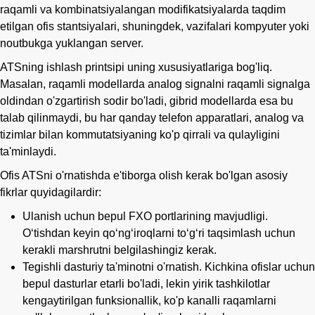
raqamli va kombinatsiyalangan modifikatsiyalarda taqdim
etilgan ofis stantsiyalari, shuningdek, vazifalari kompyuter yoki
noutbukga yuklangan server.
ATSning ishlash printsipi uning xususiyatlariga bog'liq.
Masalan, raqamli modellarda analog signalni raqamli signalga
oldindan o'zgartirish sodir bo'ladi, gibrid modellarda esa bu
talab qilinmaydi, bu har qanday telefon apparatlari, analog va
tizimlar bilan kommutatsiyaning ko'p qirrali va qulayligini
ta'minlaydi.
Ofis ATSni o'rnatishda e'tiborga olish kerak bo'lgan asosiy
fikrlar quyidagilardir:
Ulanish uchun bepul FXO portlarining mavjudligi.
Oʻtishdan keyin qoʻngʻiroqlarni toʻgʻri taqsimlash uchun
kerakli marshrutni belgilashingiz kerak.
Tegishli dasturiy ta'minotni o'rnatish. Kichkina ofislar uchun
bepul dasturlar etarli bo'ladi, lekin yirik tashkilotlar
kengaytirilgan funksionallik, ko'p kanalli raqamlarni