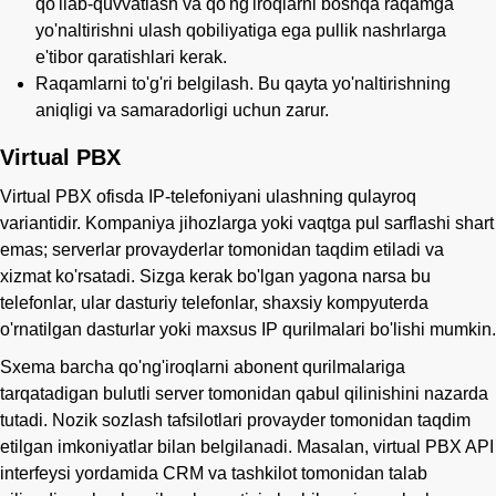
qo'llab-quvvatlash va qo'ng'iroqlarni boshqa raqamga
yo'naltirishni ulash qobiliyatiga ega pullik nashrlarga
e'tibor qaratishlari kerak.
Raqamlarni to'g'ri belgilash. Bu qayta yo'naltirishning
aniqligi va samaradorligi uchun zarur.
Virtual PBX
Virtual PBX ofisda IP-telefoniyani ulashning qulayroq
variantidir. Kompaniya jihozlarga yoki vaqtga pul sarflashi shart
emas; serverlar provayderlar tomonidan taqdim etiladi va
xizmat ko'rsatadi. Sizga kerak bo'lgan yagona narsa bu
telefonlar, ular dasturiy telefonlar, shaxsiy kompyuterda
o'rnatilgan dasturlar yoki maxsus IP qurilmalari bo'lishi mumkin.
Sxema barcha qo'ng'iroqlarni abonent qurilmalariga
tarqatadigan bulutli server tomonidan qabul qilinishini nazarda
tutadi. Nozik sozlash tafsilotlari provayder tomonidan taqdim
etilgan imkoniyatlar bilan belgilanadi. Masalan, virtual PBX API
interfeysi yordamida CRM va tashkilot tomonidan talab