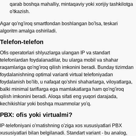
qarab boshqa mahalliy, mintaqaviy yoki xorijiy tashkilotga
o'tkazish.
Agar qo'ng'iroq smartfondan boshlangan bo'lsa, teskari
algoritm amalga oshiriladi.
Telefon-telefon
Ofis operatorlari shlyuzlarga ulangan IP va standart
telefonlardan foydalanadilar, bu ularga mobil va shahar
raqamlariga qo'ng'iroq qilish imkonini beradi. Bunday tizimdan
foydalanishning optimal varianti virtual telefoniyadan
foydalanish bo'lib, u nafaqat qo'shni shaharlarga, viloyatlarga,
balki minimal tariflarga ega mamlakatlarga ham qo'ng'iroq
qilish imkonini beradi. Aloqa sifati eng yuqori darajada,
kechikishlar yoki boshqa muammolar yo'q.
PBX: ofis yoki virtualmi?
IP-telefoniyani o'rnatishning o'ziga xos xususiyatlari PBX
xususiyatlari bilan belgilanadi. Standart variant - bu analog,