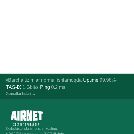
Barcha tizimlar normal ishlamoqda
Uptime
99.98%
·
·
TAS-IX
1
Gbit/s
Ping
0.2
ms
·
Xizmatlar holati →
O'zbekistonda ishonchli xosting,