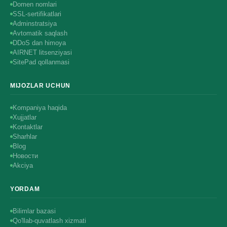
Domen nomlari
SSL-sertifikatlari
Adminstratsiya
Avtomatik saqlash
DDoS dan himoya
AIRNET litsenziyasi
SitePad qollanmasi
MIJOZLAR UCHUN
Kompaniya haqida
Xujjatlar
Kontaktlar
Sharhlar
Blog
Новости
Akciya
YORDAM
Bilimlar bazasi
Qo'llab-quvatlash xizmati