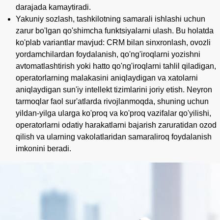
darajada kamaytiradi.
Yakuniy sozlash, tashkilotning samarali ishlashi uchun
zarur bo'lgan qo'shimcha funktsiyalarni ulash. Bu holatda
ko'plab variantlar mavjud: CRM bilan sinxronlash, ovozli
yordamchilardan foydalanish, qo'ng'iroqlarni yozishni
avtomatlashtirish yoki hatto qo'ng'iroqlarni tahlil qiladigan,
operatorlarning malakasini aniqlaydigan va xatolarni
aniqlaydigan sun'iy intellekt tizimlarini joriy etish. Neyron
tarmoqlar faol sur'atlarda rivojlanmoqda, shuning uchun
yildan-yilga ularga ko'proq va ko'proq vazifalar qo'yilishi,
operatorlarni odatiy harakatlarni bajarish zaruratidan ozod
qilish va ularning vakolatlaridan samaraliroq foydalanish
imkonini beradi.