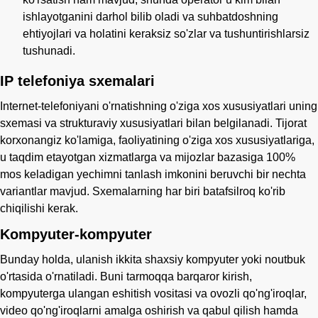
ishlayotganini darhol bilib oladi va suhbatdoshning
ehtiyojlari va holatini keraksiz so'zlar va tushuntirishlarsiz
tushunadi.
IP telefoniya sxemalari
Internet-telefoniyani o'rnatishning o'ziga xos xususiyatlari uning
sxemasi va strukturaviy xususiyatlari bilan belgilanadi. Tijorat
korxonangiz ko'lamiga, faoliyatining o'ziga xos xususiyatlariga,
u taqdim etayotgan xizmatlarga va mijozlar bazasiga 100%
mos keladigan yechimni tanlash imkonini beruvchi bir nechta
variantlar mavjud. Sxemalarning har biri batafsilroq ko'rib
chiqilishi kerak.
Kompyuter-kompyuter
Bunday holda, ulanish ikkita shaxsiy kompyuter yoki noutbuk
o'rtasida o'rnatiladi. Buni tarmoqqa barqaror kirish,
kompyuterga ulangan eshitish vositasi va ovozli qo'ng'iroqlar,
video qo'ng'iroqlarni amalga oshirish va qabul qilish hamda