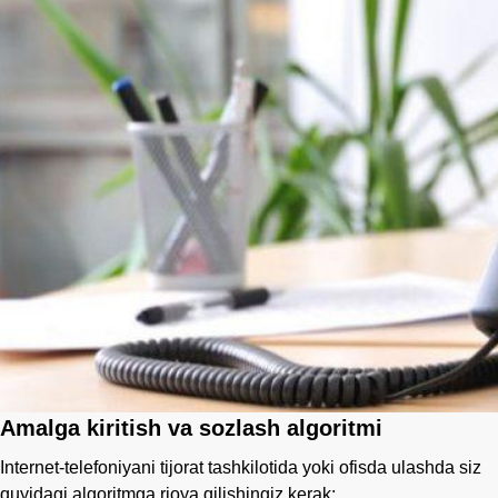
Amalga kiritish va sozlash algoritmi
Internet-telefoniyani tijorat tashkilotida yoki ofisda ulashda siz
quyidagi algoritmga rioya qilishingiz kerak: