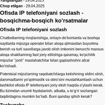
Yangilangan
-
29.04.2025
Chop etilgan
-
29.04.2025
Ofisda IP telefoniyani sozlash -
bosqichma-bosqich ko'rsatmalar
Ofisda IP telefoniyani sozlash
Chatbotlarning rivojlanishiga, onlayn-do'konlarda va boshqa
saytlarda mijozga operator bilan aloqa qilmasdan buyurtma
berish va turli savollarga javob olish imkonini beruvchi maxsus
aloqa shakllarining faol joriy etilishiga qaramay, ko'pchilik
mijozlar "jonli" maslahatchilar bilan gaplashishni afzal
ko'rishadi.
Potentsial mijozlarning raqobatchilarga ketishining oldini olish,
daromadlarini yo'qotmaslik va obro'sini mustahkamlash uchun
tashkilot ofisda IP telefoniyani joriy etish haqida o'ylashi kerak.
Bu tizimdan unumli foydalanish, albatta, u to‘g‘ri sozlangan
taqdirdagina mumkin bo‘ladi. Buni qanday qilish kerak?
Tushuncha