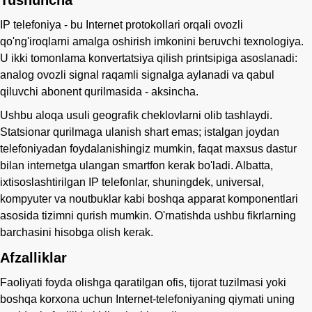
IP telefoniya - bu Internet protokollari orqali ovozli
qo'ng'iroqlarni amalga oshirish imkonini beruvchi texnologiya.
U ikki tomonlama konvertatsiya qilish printsipiga asoslanadi:
analog ovozli signal raqamli signalga aylanadi va qabul
qiluvchi abonent qurilmasida - aksincha.
Ushbu aloqa usuli geografik cheklovlarni olib tashlaydi.
Statsionar qurilmaga ulanish shart emas; istalgan joydan
telefoniyadan foydalanishingiz mumkin, faqat maxsus dastur
bilan internetga ulangan smartfon kerak bo'ladi. Albatta,
ixtisoslashtirilgan IP telefonlar, shuningdek, universal,
kompyuter va noutbuklar kabi boshqa apparat komponentlari
asosida tizimni qurish mumkin. O'rnatishda ushbu fikrlarning
barchasini hisobga olish kerak.
Afzalliklar
Faoliyati foyda olishga qaratilgan ofis, tijorat tuzilmasi yoki
boshqa korxona uchun Internet-telefoniyaning qiymati uning