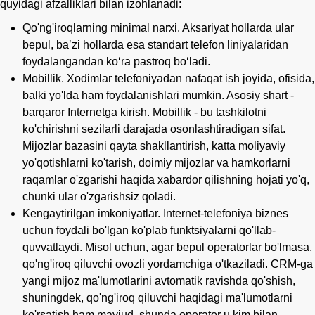
quyidagi afzalliklari bilan izohlanadi:
Qo'ng'iroqlarning minimal narxi. Aksariyat hollarda ular
bepul, baʼzi hollarda esa standart telefon liniyalaridan
foydalangandan koʻra pastroq boʻladi.
Mobillik. Xodimlar telefoniyadan nafaqat ish joyida, ofisida,
balki yo'lda ham foydalanishlari mumkin. Asosiy shart -
barqaror Internetga kirish. Mobillik - bu tashkilotni
ko'chirishni sezilarli darajada osonlashtiradigan sifat.
Mijozlar bazasini qayta shakllantirish, katta moliyaviy
yo'qotishlarni ko'tarish, doimiy mijozlar va hamkorlarni
raqamlar o'zgarishi haqida xabardor qilishning hojati yo'q,
chunki ular o'zgarishsiz qoladi.
Kengaytirilgan imkoniyatlar. Internet-telefoniya biznes
uchun foydali bo'lgan ko'plab funktsiyalarni qo'llab-
quvvatlaydi. Misol uchun, agar bepul operatorlar bo'lmasa,
qo'ng'iroq qiluvchi ovozli yordamchiga o'tkaziladi. CRM-ga
yangi mijoz ma'lumotlarini avtomatik ravishda qo'shish,
shuningdek, qo'ng'iroq qiluvchi haqidagi ma'lumotlarni
ko'rsatish ham mavjud, shunda operator u kim bilan