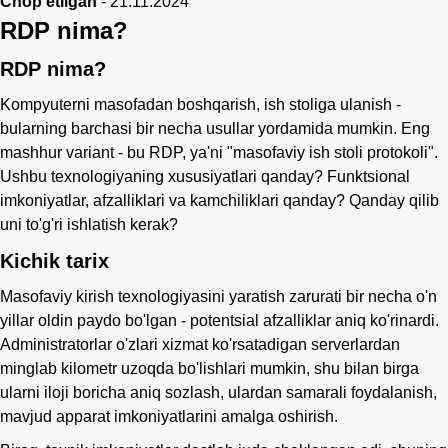
Chop etilgan
-
21.11.2024
RDP nima?
Ismingiz
RDP nima?
Telefon
Kompyuterni masofadan boshqarish, ish stoliga ulanish -
bularning barchasi bir necha usullar yordamida mumkin. Eng
mashhur variant - bu RDP, ya'ni "masofaviy ish stoli protokoli".
Ushbu texnologiyaning xususiyatlari qanday? Funktsional
imkoniyatlar, afzalliklari va kamchiliklari qanday? Qanday qilib
uni to'g'ri ishlatish kerak?
Kichik tarix
Masofaviy kirish texnologiyasini yaratish zarurati bir necha o'n
yillar oldin paydo bo'lgan - potentsial afzalliklar aniq ko'rinardi.
Administratorlar o'zlari xizmat ko'rsatadigan serverlardan
minglab kilometr uzoqda bo'lishlari mumkin, shu bilan birga
ularni iloji boricha aniq sozlash, ulardan samarali foydalanish,
mavjud apparat imkoniyatlarini amalga oshirish.