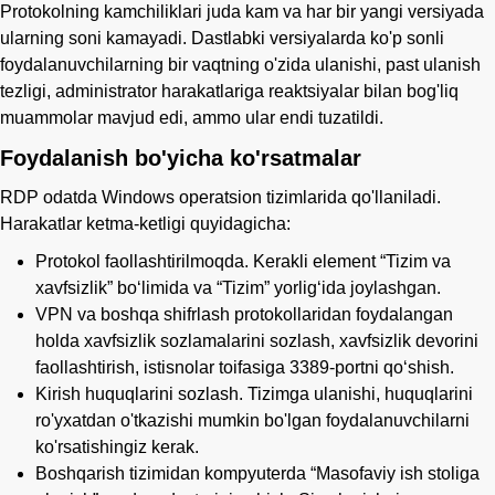
Protokolning kamchiliklari juda kam va har bir yangi versiyada
ularning soni kamayadi. Dastlabki versiyalarda ko'p sonli
foydalanuvchilarning bir vaqtning o'zida ulanishi, past ulanish
tezligi, administrator harakatlariga reaktsiyalar bilan bog'liq
muammolar mavjud edi, ammo ular endi tuzatildi.
Foydalanish bo'yicha ko'rsatmalar
RDP odatda Windows operatsion tizimlarida qo'llaniladi.
Harakatlar ketma-ketligi quyidagicha:
Protokol faollashtirilmoqda. Kerakli element “Tizim va
xavfsizlik” bo‘limida va “Tizim” yorlig‘ida joylashgan.
VPN va boshqa shifrlash protokollaridan foydalangan
holda xavfsizlik sozlamalarini sozlash, xavfsizlik devorini
faollashtirish, istisnolar toifasiga 3389-portni qo‘shish.
Kirish huquqlarini sozlash. Tizimga ulanishi, huquqlarini
ro'yxatdan o'tkazishi mumkin bo'lgan foydalanuvchilarni
ko'rsatishingiz kerak.
Boshqarish tizimidan kompyuterda “Masofaviy ish stoliga