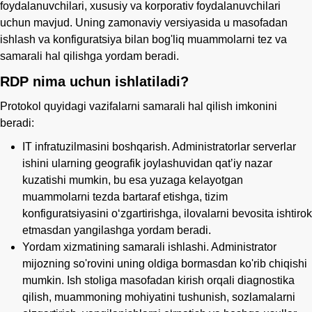
foydalanuvchilari, xususiy va korporativ foydalanuvchilari
uchun mavjud. Uning zamonaviy versiyasida u masofadan
ishlash va konfiguratsiya bilan bog'liq muammolarni tez va
samarali hal qilishga yordam beradi.
RDP nima uchun ishlatiladi?
Protokol quyidagi vazifalarni samarali hal qilish imkonini
beradi:
IT infratuzilmasini boshqarish. Administratorlar serverlar
ishini ularning geografik joylashuvidan qatʼiy nazar
kuzatishi mumkin, bu esa yuzaga kelayotgan
muammolarni tezda bartaraf etishga, tizim
konfiguratsiyasini oʻzgartirishga, ilovalarni bevosita ishtirok
etmasdan yangilashga yordam beradi.
Yordam xizmatining samarali ishlashi. Administrator
mijozning so'rovini uning oldiga bormasdan ko'rib chiqishi
mumkin. Ish stoliga masofadan kirish orqali diagnostika
qilish, muammoning mohiyatini tushunish, sozlamalarni