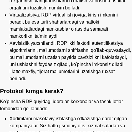
o‘zgartirish, yangilanishlarni o‘rnatish va boshqa usullar
orqali uni tuzatish mumkin bo‘ladi.
Virtualizatsiya. RDP virtual ish joyiga kirish imkonini
beradi, bu esa turli shaharlardagi va hattoki
mamlakatlardagi hamkasblar oʻrtasida samarali
hamkorlikni taʼminlaydi.
Xavfsizlik yaxshilandi. RDP ikki faktorli autentifikatsiya
algoritmlarini, ma'lumotlarni shifrlashni qo'llab-quvvatlaydi,
bu ma'lumotlarni uzatish paytida xavfsizlikni kafolatlaydi,
uni ushlashni foydasiz qiladi, ko'pincha imkonsiz qiladi.
Hatto maxfiy, tijorat ma'lumotlarini uzatishga ruxsat
beriladi.
Protokol kimga kerak?
Ko'pincha RDP quyidagi idoralar, korxonalar va tashkilotlar
tomonidan qo'llaniladi:
Xodimlarni masofaviy ishlashga o'tkazishga qaror qilgan
kompaniyalar. Siz hatto jismoniy ofis, xizmat safarlari va