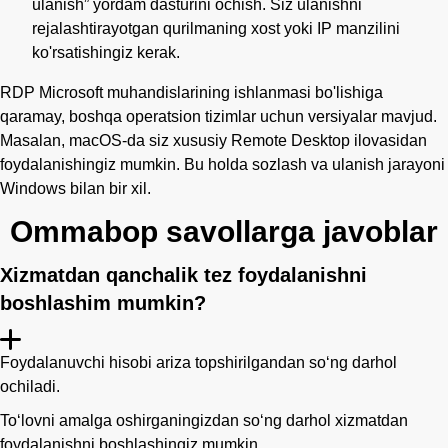
ulanish” yordam dasturini ochish. Siz ulanishni
rejalashtirayotgan qurilmaning xost yoki IP manzilini
ko'rsatishingiz kerak.
RDP Microsoft muhandislarining ishlanmasi bo'lishiga
qaramay, boshqa operatsion tizimlar uchun versiyalar mavjud.
Masalan, macOS-da siz xususiy Remote Desktop ilovasidan
foydalanishingiz mumkin. Bu holda sozlash va ulanish jarayoni
Windows bilan bir xil.
Ommabop savollarga javoblar
Xizmatdan qanchalik tez foydalanishni
boshlashim mumkin?
Foydalanuvchi hisobi ariza topshirilgandan so‘ng darhol
ochiladi.
Toʻlovni amalga oshirganingizdan soʻng darhol xizmatdan
foydalanishni boshlashingiz mumkin.