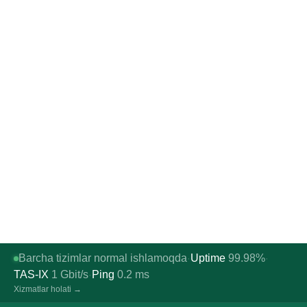
Barcha tizimlar normal ishlamoqda
Uptime
99.98%
·
·
TAS-IX
1
Gbit/s
Ping
0.2
ms
·
Xizmatlar holati →