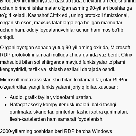
Biroq, texnik imkoniyatlar dastlab juda cheklangan edi, shuning
uchun birinchi ishlanmalar o'tgan asrning 90-yillari boshlariga
to'g'ri keladi. Kashshof Citrix edi, uning protokoli funktsional,
o'rganish oson, maxsus talablarga ega bo'lgan ma'murlar
uchun ham, oddiy foydalanuvchilar uchun ham mos bo'lib
chiqdi.
O'rganilayotgan sohada yutuq 90-yillarning oxirida, Microsoft
RDP protokolini jamoat mulkiga chiqarganida yuz berdi. Citrix
mahsuloti bilan solishtirganda mavjud funktsiyalar to'plami
kengaytirildi, tezlik va ishlash sezilarli darajada oshdi.
Microsoft mutaxassislari shu bilan to'xtamadilar, ular RDPni
o'zgartirdilar, yangi funktsiyalarni joriy qildilar, xususan:
Audio, grafik fayllar, videolarni uzatish.
Nafaqat asosiy kompyuter uskunalari, balki tashqi
qurilmalar, skanerlar, printerlar, tashqi xotira qurilmalari,
flesh-kartalardan ham samarali foydalanish.
2000-yillarning boshidan beri RDP barcha Windows