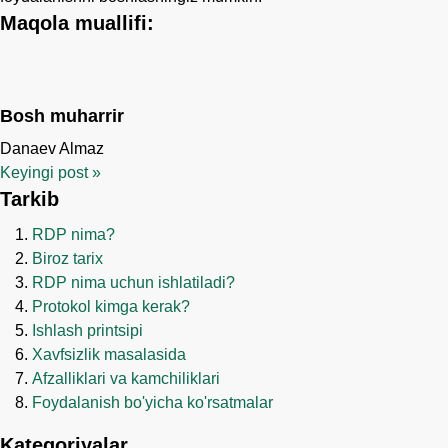
Maqola muallifi:
Bosh muharrir
Danaev Almaz
Keyingi post
»
Tarkib
RDP nima?
Biroz tarix
RDP nima uchun ishlatiladi?
Protokol kimga kerak?
Ishlash printsipi
Xavfsizlik masalasida
Afzalliklari va kamchiliklari
Foydalanish bo'yicha ko'rsatmalar
Kategoriyalar