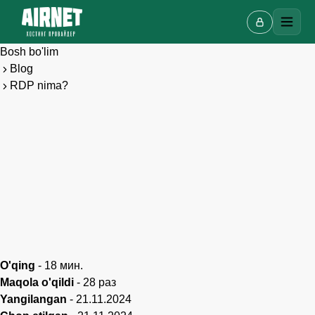
Bosh bo'lim
Blog
RDP nima?
Onlayn chat
O'qing
-
18
мин.
A
Onlayn · bir necha daqiqada javob beramiz
Maqola o'qildi
-
28
раз
Yangilangan
-
21.11.2024