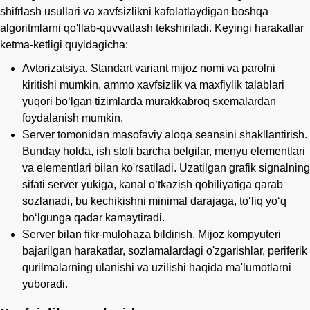
shifrlash usullari va xavfsizlikni kafolatlaydigan boshqa
algoritmlarni qo'llab-quvvatlash tekshiriladi. Keyingi harakatlar
ketma-ketligi quyidagicha:
Avtorizatsiya. Standart variant mijoz nomi va parolni
kiritishi mumkin, ammo xavfsizlik va maxfiylik talablari
yuqori boʻlgan tizimlarda murakkabroq sxemalardan
foydalanish mumkin.
Server tomonidan masofaviy aloqa seansini shakllantirish.
Bunday holda, ish stoli barcha belgilar, menyu elementlari
va elementlari bilan ko'rsatiladi. Uzatilgan grafik signalning
sifati server yukiga, kanal o‘tkazish qobiliyatiga qarab
sozlanadi, bu kechikishni minimal darajaga, to‘liq yo‘q
bo‘lgunga qadar kamaytiradi.
Server bilan fikr-mulohaza bildirish. Mijoz kompyuteri
bajarilgan harakatlar, sozlamalardagi o'zgarishlar, periferik
qurilmalarning ulanishi va uzilishi haqida ma'lumotlarni
yuboradi.