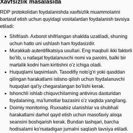
Xavfsizlik masalasida
RDP protokolidan foydalanishda xavfsizlik muammolarini
bartaraf etish uchun quyidagi vositalardan foydalanish tavsiya
etiladi:
Shifrlash. Axborot shifrlangan shaklda uzatiladi, shuning
uchun hatto uni ushlash ham foydasizdir.
Murakkab autentifikatsiya usullari. Eng maqbuli ikki faktorli
bo'lib, u nafaqat foydalanuvchi nomi va parolni, balki bir
martalik kodni ham kiritishni o'z ichiga oladi.
Huquqlarni taqsimlash. Tasodifiy noto'g'ri yoki qasddan
qilingan harakatlarni istisno qilish uchun foydalanuvchi
huquqlari qat'iy chegaralangan bo'lishi kerak.
Ishonchli ishlab chiquvchilarning antivirus dasturidan
foydalaning, ma'lumotlar bazasini o'z vaqtida yangilang.
Doimiy monitoring. Ruxsatsiz ulanishlar va shubhali
harakatlarni darhol qayd etish uchun masofaviy aloqa
seansini boshqarish kerak. Bundan tashqari, barcha
hodisalarni ko'rsatadigan jurnalni saqlash tavsiya etiladi.