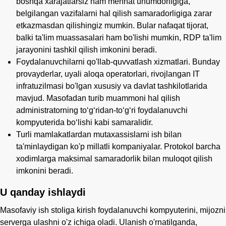
boshqa xarajatlarsiz ham mehnat unumdorligiga,
belgilangan vazifalarni hal qilish samaradorligiga zarar
etkazmasdan qilishingiz mumkin. Bular nafaqat tijorat,
balki ta'lim muassasalari ham bo'lishi mumkin, RDP ta'lim
jarayonini tashkil qilish imkonini beradi.
Foydalanuvchilarni qo'llab-quvvatlash xizmatlari. Bunday
provayderlar, uyali aloqa operatorlari, rivojlangan IT
infratuzilmasi bo'lgan xususiy va davlat tashkilotlarida
mavjud. Masofadan turib muammoni hal qilish
administratorning to‘g‘ridan-to‘g‘ri foydalanuvchi
kompyuterida bo‘lishi kabi samaralidir.
Turli mamlakatlardan mutaxassislarni ish bilan
ta'minlaydigan ko'p millatli kompaniyalar. Protokol barcha
xodimlarga maksimal samaradorlik bilan muloqot qilish
imkonini beradi.
U qanday ishlaydi
Masofaviy ish stoliga kirish foydalanuvchi kompyuterini, mijozni
serverga ulashni o'z ichiga oladi. Ulanish o'rnatilganda,