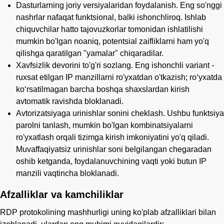
Dasturlarning joriy versiyalaridan foydalanish. Eng so'nggi
nashrlar nafaqat funktsional, balki ishonchliroq. Ishlab
chiquvchilar hatto tajovuzkorlar tomonidan ishlatilishi
mumkin bo'lgan noaniq, potentsial zaifliklarni ham yo'q
qilishga qaratilgan "yamalar" chiqaradilar.
Xavfsizlik devorini to'g'ri sozlang. Eng ishonchli variant -
ruxsat etilgan IP manzillarni ro'yxatdan o'tkazish; roʻyxatda
koʻrsatilmagan barcha boshqa shaxslardan kirish
avtomatik ravishda bloklanadi.
Avtorizatsiyaga urinishlar sonini cheklash. Ushbu funktsiya
parolni tanlash, mumkin bo'lgan kombinatsiyalarni
ro'yxatlash orqali tizimga kirish imkoniyatini yo'q qiladi.
Muvaffaqiyatsiz urinishlar soni belgilangan chegaradan
oshib ketganda, foydalanuvchining vaqti yoki butun IP
manzili vaqtincha bloklanadi.
Afzalliklar va kamchiliklar
RDP protokolining mashhurligi uning ko'plab afzalliklari bilan