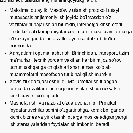
izohlanadi, ulardan eng muhimi quyidagilardir:
Maksimal qulaylik. Masofaviy ulanish protokoli tufayli
mutaxassislar jismoniy ish joyida bo'lmasdan o'z
vazifalarini bajarishlari mumkin, Internetga kirish etarli.
Endi, ko'plab kompaniyalar xodimlarni masofaviy formatga
o'tkazayotganda, bu afzallik ayniqsa dolzarb bo'lib
bormoqda.
Xarajatlarni optimallashtirish. Birinchidan, transport, tizim
ma'murlari, texnik yordam vakillari har bir mijoz so'rovi
uchun tashqariga chiqishlari shart emas, ko'plab
muammolarni masofadan turib hal qilish mumkin.
Xavfsizlik darajasi oshirildi. Ma'lumotlar shifrlangan
formatda uzatiladi, bu noqonuniy ulanish va ruxsatsiz
kirish xavfini yo'q qiladi.
Mashqlanishi va nazorat o'zgaruvchanligi. Protokol
foydalanuvchilar sonini oʻzgartirishga, kerak boʻlganda
kichik biznes va yirik tashkilotlarga mos keladigan yangi
ish stantsiyalaridan foydalanish imkonini beradi.