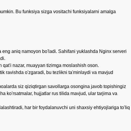
i mumkin. Bu funksiya sizga vositachi funksiyalarni amalga
da eng aniq namoyon bo'ladi. Sahifani yuklashda Nginx serveri
di.
an qat'i nazar, muayyan tizimga moslashish oson.
 ravishda o'zgaradi, bu tezlikni ta'minlaydi va mavjud
oalarda siz qiziqtirgan savollarga osongina javob topishingiz
o'rsatmalar, hujjatlar rus tilida mavjud, ular tarjima va
shtiradi, har bir foydalanuvchi uni shaxsiy ehtiyojlariga to'liq