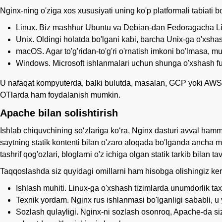
Nginx-ning o'ziga xos xususiyati uning ko'p platformali tabiati bo
Linux. Biz mashhur Ubuntu va Debian-dan Fedoragacha Lin
Unix. Oldingi holatda bo'lgani kabi, barcha Unix-ga o'xshash
macOS. Agar to'g'ridan-to'g'ri o'rnatish imkoni bo'lmasa,
Windows. Microsoft ishlanmalari uchun shunga o'xshash f
U nafaqat kompyuterda, balki bulutda, masalan, GCP yoki AWS d
OTlarda ham foydalanish mumkin.
Apache bilan solishtirish
Ishlab chiquvchining so‘zlariga ko‘ra, Nginx dasturi avval hamma
saytning statik kontenti bilan o'zaro aloqada bo'lganda ancha m
tashrif qog'ozlari, bloglarni o'z ichiga olgan statik tarkib bilan t
Taqqoslashda siz quyidagi omillarni ham hisobga olishingiz ker
Ishlash muhiti. Linux-ga o'xshash tizimlarda unumdorlik 
Texnik yordam. Nginx rus ishlanmasi bo'lganligi sababli, u y
Sozlash qulayligi. Nginx-ni sozlash osonroq, Apache-da siz 