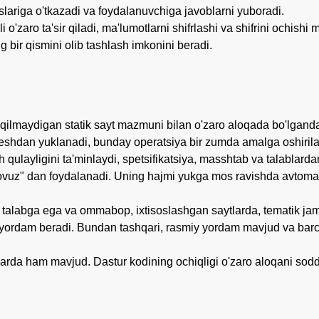
lariga o'tkazadi va foydalanuvchiga javoblarni yuboradi.
 o'zaro ta'sir qiladi, ma'lumotlarni shifrlashi va shifrini ochish
 bir qismini olib tashlash imkonini beradi.
b qilmaydigan statik sayt mazmuni bilan o'zaro aloqada bo'lgan
keshdan yuklanadi, bunday operatsiya bir zumda amalga oshirila
qulayligini ta'minlaydi, spetsifikatsiya, masshtab va talablard
uz" dan foydalanadi. Uning hajmi yukga mos ravishda avtomatik
 talabga ega va ommabop, ixtisoslashgan saytlarda, tematik jam
rdam beradi. Bundan tashqari, rasmiy yordam mavjud va barcha k
arda ham mavjud. Dastur kodining ochiqligi o'zaro aloqani soddala