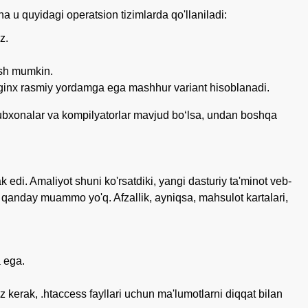
cha u quyidagi operatsion tizimlarda qo'llaniladi:
z.
ish mumkin.
ginx rasmiy yordamga ega mashhur variant hisoblanadi.
tubxonalar va kompilyatorlar mavjud boʻlsa, undan boshqa
edi. Amaliyot shuni ko'rsatdiki, yangi dasturiy ta'minot veb-
h qanday muammo yo'q. Afzallik, ayniqsa, mahsulot kartalari,
 ega.
 kerak, .htaccess fayllari uchun ma'lumotlarni diqqat bilan