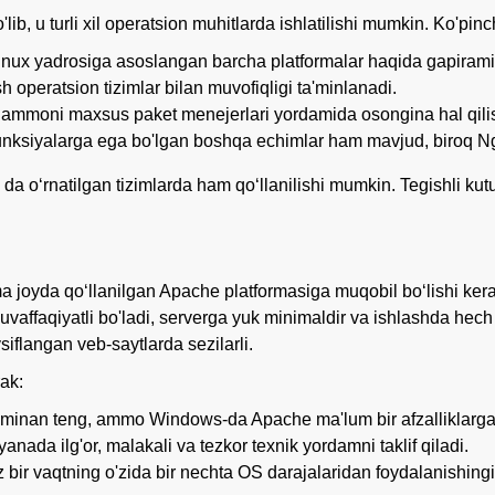
'lib, u turli xil operatsion muhitlarda ishlatilishi mumkin. Ko'pin
ux yadrosiga asoslangan barcha platformalar haqida gapirami
 operatsion tizimlar bilan muvofiqligi ta'minlanadi.
 muammoni maxsus paket menejerlari yordamida osongina hal qil
unksiyalarga ega bo'lgan boshqa echimlar ham mavjud, biroq N
a oʻrnatilgan tizimlarda ham qoʻllanilishi mumkin. Tegishli ku
 joyda qo‘llanilgan Apache platformasiga muqobil bo‘lishi kerak 
uvaffaqiyatli bo'ladi, serverga yuk minimaldir va ishlashda hec
avsiflangan veb-saytlarda sezilarli.
ak:
taxminan teng, ammo Windows-da Apache ma'lum bir afzalliklarga
anada ilg'or, malakali va tezkor texnik yordamni taklif qiladi.
bir vaqtning o'zida bir nechta OS darajalaridan foydalanishingiz