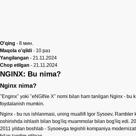
O'qing
-
8
мин.
Maqola o'qildi
-
10
раз
Yangilangan
-
21.11.2024
Chop etilgan
-
21.11.2024
NGINX: Bu nima?
Nginx nima?
"Enginx" yoki "eNGINe X" nomi bilan ham tanilgan Nginx - bu kera
foydalanish mumkin.
Nginx - bu rus ishlanmasi, uning muallifi Igor Sysoev, Rambler 
oshirishda ishlash bilan bog'liq muammolar bilan bog'liq edi. 
2011 yildan boshlab - Sysoevga tegishli kompaniya modernizatsiy
bilan taqdim etilgan.