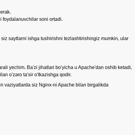
kerak.
i foydalanuvchilar soni ortadi.
 siz saytlarni ishga tushirishni tezlashtirishingiz mumkin, ular
rali yechim. Ba'zi jihatlari bo'yicha u Apache'dan oshib ketadi,
an o'zaro ta'sir o'tkazishga qodir.
iyin vaziyatlarda siz Nginx-ni Apache bilan birgalikda