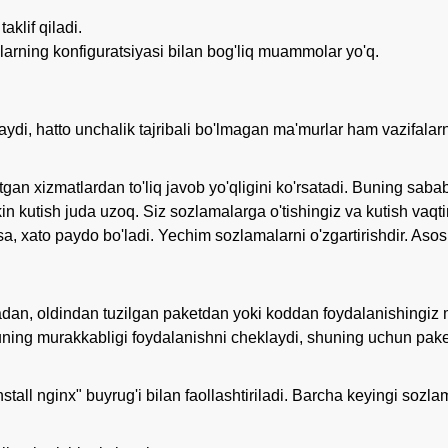
klif qiladi.
larning konfiguratsiyasi bilan bog'liq muammolar yo'q.
aydi, hatto unchalik tajribali bo'lmagan ma'murlar ham vazifala
n xizmatlardan to'liq javob yo'qligini ko'rsatadi. Buning sabab
n kutish juda uzoq. Siz sozlamalarga o'tishingiz va kutish vaqtin
lsa, xato paydo bo'ladi. Yechim sozlamalarni o'zgartirishdir. Aso
iyadan, oldindan tuzilgan paketdan yoki koddan foydalanishingi
uning murakkabligi foydalanishni cheklaydi, shuning uchun paket
all nginx" buyrug'i bilan faollashtiriladi. Barcha keyingi sozlam