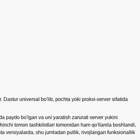
Dastur universal bo'lib, pochta yoki proksi-server sifatida
a paydo bo'lgan va uni yaratish zarurati server yukini
hinchi tomon tashkilotlari tomonidan ham qo'llanila boshlandi,
a versiyalarda, shu jumladan pullik, rivojlangan funksionallik