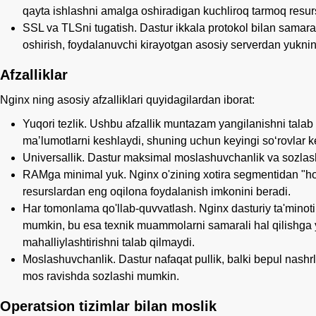
qayta ishlashni amalga oshiradigan kuchliroq tarmoq resurs
SSL va TLSni tugatish. Dastur ikkala protokol bilan samarali
oshirish, foydalanuvchi kirayotgan asosiy serverdan yukning
Afzalliklar
Nginx ning asosiy afzalliklari quyidagilardan iborat:
Yuqori tezlik. Ushbu afzallik muntazam yangilanishni tala
maʼlumotlarni keshlaydi, shuning uchun keyingi soʻrovlar 
Universallik. Dastur maksimal moslashuvchanlik va sozlash 
RAMga minimal yuk. Nginx o'zining xotira segmentidan "hov
resurslardan eng oqilona foydalanish imkonini beradi.
Har tomonlama qo'llab-quvvatlash. Nginx dasturiy ta'minoti
mumkin, bu esa texnik muammolarni samarali hal qilishga yo
mahalliylashtirishni talab qilmaydi.
Moslashuvchanlik. Dastur nafaqat pullik, balki bepul nashrl
mos ravishda sozlashi mumkin.
Operatsion tizimlar bilan moslik