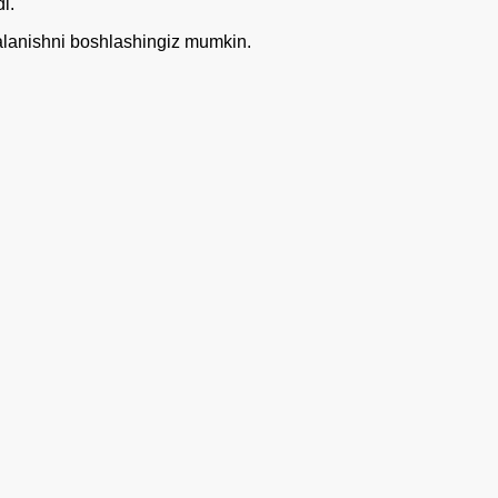
i.
alanishni boshlashingiz mumkin.