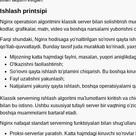
Ishlash printsipi
Nginx operatsion algoritmini klassik server bilan solishtirish mumk
kodlar, grafikalar, matn, video va boshqa narsalarni yuborishni o
Farqi shundaki, Nginx hodisaga yo'naltirilgan so'rovni qayta ish
qo'llab-quvvatlaydi. Bunday tavsif juda murakkab ko'rinadi, yaxs
Mijozning katta hajmdagi faylni, masalan, yuqori aniqlikdag
O'tkazishni faollashtirish;
So'rovni qayta ishlash to'plamini chiqarish. Bu boshqa kiruv
Fayl uzatishni yakunlash;
Natijalarni yakuniy qayta ishlash, boshqa operatsiyalarni 
Klassik serverning ishlash algoritmi ma'lumotlarni kiritish va ch
bilan bu istisno. Ushbu xususiyat tufayli server bir vaqtning o'z
boshqa muammolarni bartaraf etadi.
Nginx nafaqat standart serverning funktsiyalari bilan shug'ulla
Proksi-serverlar yaratish. Katta hajmdagi kiruvchi so'rovlar 