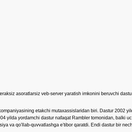
ksiz asoratlarsiz veb-server yaratish imkonini beruvchi dastur. 
kompaniyasining etakchi mutaxassislaridan biri. Dastur 2002 yild
2004 yilda yordamchi dastur nafaqat Rambler tomonidan, balki uc
a va qo'llab-quvvatlashga e'tibor qaratdi. Endi dastur bir necht