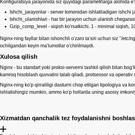
Konfiguratsiya jarayonida siz quyidagi parametrlarga alohida e't
Ishchi_jarayonlar - server tomonidan ishlatiladigan ishchi ja
Ishchi_ulanishlari - har bir jarayon uchun ulanish chegarasi
Gzip_comp_level - siqish ko'rsatkichi. 1 - minimal siqish, 1
Nginx-ning fayllar bilan ishonchli o'zaro ta'siri uchun siz "/etc/
ochilgandan keyin ma'lumotlar o'chirilmaydi.
Xulosa qilish
Nginx - bu standart yoki proksi-serverni tashkil qilish bilan bog
kamroq hisoblash quvvatini talab qiladi, protsessor va operativ xo
Nginx-ning ko'p qirraliligi dasturni chop etilgan tipologiya va ko
ishlatishingiz mumkin, ammo ko'p hollarda uning asosiy imkoniyat
Xizmatdan qanchalik tez foydalanishni boshl