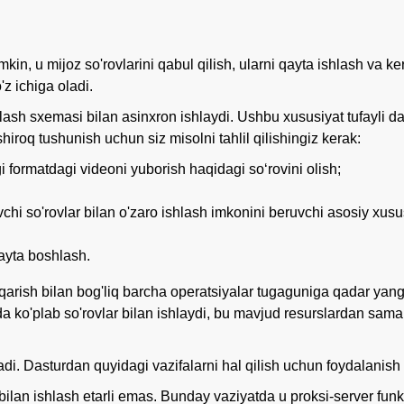
in, u mijoz so'rovlarini qabul qilish, ularni qayta ishlash va kerak
'z ichiga oladi.
lash sxemasi bilan asinxron ishlaydi. Ushbu xususiyat tufayli da
hiroq tushunish uchun siz misolni tahlil qilishingiz kerak:
i formatdagi videoni yuborish haqidagi soʻrovini olish;
chi so'rovlar bilan o'zaro ishlash imkonini beruvchi asosiy xusus
qayta boshlash.
iqarish bilan bog'liq barcha operatsiyalar tugaguniga qadar yangi
ida ko'plab so'rovlar bilan ishlaydi, bu mavjud resurslardan sama
nadi. Dasturdan quyidagi vazifalarni hal qilish uchun foydalanis
bilan ishlash etarli emas. Bunday vaziyatda u proksi-server funktsi