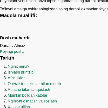
Foydalanuvchi hisobi ariza topshirilgandan so‘ng darhol ochilad
Toʻlovni amalga oshirganingizdan soʻng darhol xizmatdan foyd
Maqola muallifi:
Bosh muharrir
Danaev Almaz
Keyingi post
»
Tarkib
Nginx nima?
Ishlash printsipi
Afzalliklar
Operatsion tizimlar bilan moslik
Apache bilan taqqoslash
Mumkin bo'lgan xatolar
Nginx-ni o'rnatish va sozlash
Xulosa qilish