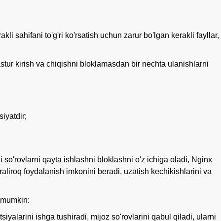
li sahifani to'g'ri ko'rsatish uchun zarur bo'lgan kerakli fayllar,
stur kirish va chiqishni bloklamasdan bir nechta ulanishlarni
iyatdir;
 so'rovlarni qayta ishlashni bloklashni o'z ichiga oladi, Nginx
raliroq foydalanish imkonini beradi, uzatish kechikishlarini va
h mumkin:
yalarini ishga tushiradi, mijoz so'rovlarini qabul qiladi, ularni