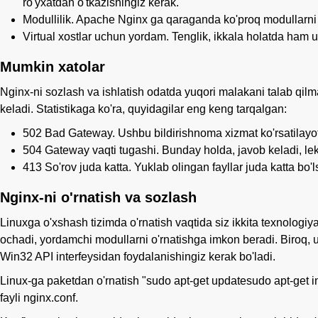
ro'yxatdan o'tkazishingiz kerak.
Modullilik. Apache Nginx ga qaraganda ko'proq modullarni ta
Virtual xostlar uchun yordam. Tenglik, ikkala holatda ham u
Mumkin xatolar
Nginx-ni sozlash va ishlatish odatda yuqori malakani talab qilm
keladi. Statistikaga ko'ra, quyidagilar eng keng tarqalgan:
502 Bad Gateway. Ushbu bildirishnoma xizmat ko'rsatilayotga
504 Gateway vaqti tugashi. Bunday holda, javob keladi, leki
413 So'rov juda katta. Yuklab olingan fayllar juda katta bo'
Nginx-ni o'rnatish va sozlash
Linuxga o'xshash tizimda o'rnatish vaqtida siz ikkita texnolog
ochadi, yordamchi modullarni o'rnatishga imkon beradi. Biroq, 
Win32 API interfeysidan foydalanishingiz kerak bo'ladi.
Linux-ga paketdan o'rnatish "sudo apt-get updatesudo apt-get inst
fayli nginx.conf.