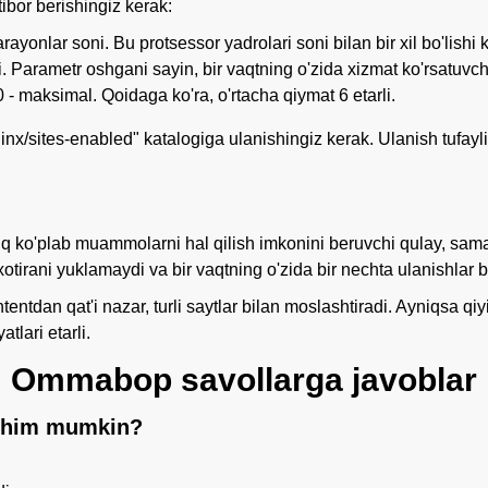
ibor berishingiz kerak:
rayonlar soni. Bu protsessor yadrolari soni bilan bir xil bo'lishi 
. Parametr oshgani sayin, bir vaqtning o'zida xizmat ko'rsatuvch
0 - maksimal. Qoidaga ko'ra, o'rtacha qiymat 6 etarli.
nginx/sites-enabled" katalogiga ulanishingiz kerak. Ulanish tufayli
'liq ko'plab muammolarni hal qilish imkonini beruvchi qulay, sama
tirani yuklamaydi va bir vaqtning o'zida bir nechta ulanishlar bil
ntentdan qat'i nazar, turli saytlar bilan moslashtiradi. Ayniqsa q
lari etarli.
Ommabop savollarga javoblar
ashim mumkin?