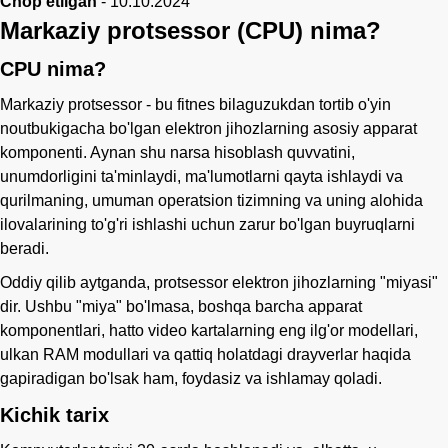
Chop etilgan
-
10.10.2024
Markaziy protsessor (CPU) nima?
Ismingiz
CPU nima?
Markaziy protsessor - bu fitnes bilaguzukdan tortib o'yin
Telefon
noutbukigacha bo'lgan elektron jihozlarning asosiy apparat
komponenti. Aynan shu narsa hisoblash quvvatini,
unumdorligini ta'minlaydi, ma'lumotlarni qayta ishlaydi va
qurilmaning, umuman operatsion tizimning va uning alohida
ilovalarining to'g'ri ishlashi uchun zarur bo'lgan buyruqlarni
beradi.
Oddiy qilib aytganda, protsessor elektron jihozlarning "miyasi"
dir. Ushbu "miya" bo'lmasa, boshqa barcha apparat
komponentlari, hatto video kartalarning eng ilg'or modellari,
ulkan RAM modullari va qattiq holatdagi drayverlar haqida
gapiradigan bo'lsak ham, foydasiz va ishlamay qoladi.
Kichik tarix