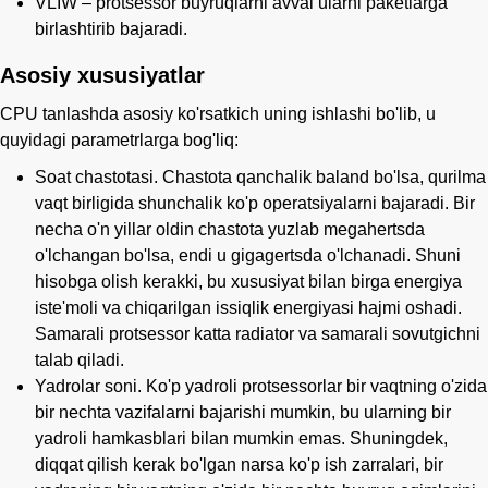
VLIW – protsessor buyruqlarni avval ularni paketlarga
birlashtirib bajaradi.
Asosiy xususiyatlar
CPU tanlashda asosiy ko'rsatkich uning ishlashi bo'lib, u
quyidagi parametrlarga bog'liq:
Soat chastotasi. Chastota qanchalik baland bo'lsa, qurilma
vaqt birligida shunchalik ko'p operatsiyalarni bajaradi. Bir
necha o'n yillar oldin chastota yuzlab megahertsda
o'lchangan bo'lsa, endi u gigagertsda o'lchanadi. Shuni
hisobga olish kerakki, bu xususiyat bilan birga energiya
iste'moli va chiqarilgan issiqlik energiyasi hajmi oshadi.
Samarali protsessor katta radiator va samarali sovutgichni
talab qiladi.
Yadrolar soni. Ko'p yadroli protsessorlar bir vaqtning o'zida
bir nechta vazifalarni bajarishi mumkin, bu ularning bir
yadroli hamkasblari bilan mumkin emas. Shuningdek,
diqqat qilish kerak bo'lgan narsa ko'p ish zarralari, bir