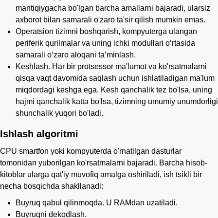
mantiqiygacha bo'lgan barcha amallarni bajaradi, ularsiz
axborot bilan samarali o'zaro ta'sir qilish mumkin emas.
Operatsion tizimni boshqarish, kompyuterga ulangan
periferik qurilmalar va uning ichki modullari o‘rtasida
samarali o‘zaro aloqani ta’minlash.
Keshlash. Har bir protsessor ma'lumot va ko'rsatmalarni
qisqa vaqt davomida saqlash uchun ishlatiladigan ma'lum
miqdordagi keshga ega. Kesh qanchalik tez bo'lsa, uning
hajmi qanchalik katta bo'lsa, tizimning umumiy unumdorligi
shunchalik yuqori bo'ladi.
Ishlash algoritmi
CPU smartfon yoki kompyuterda o'rnatilgan dasturlar
tomonidan yuborilgan ko'rsatmalarni bajaradi. Barcha hisob-
kitoblar ularga qat'iy muvofiq amalga oshiriladi, ish tsikli bir
necha bosqichda shakllanadi:
Buyruq qabul qilinmoqda. U RAMdan uzatiladi.
Buyruqni dekodlash.