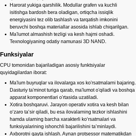
Harorat yukiga qarshilik. Modullar grafen va kuchli
isitishga bardosh bera oladigan, ortiqcha issiqlik
energiyasini tez olib tashlash va tarqatish imkonini
beruvchi boshqa materiallar asosida ishlab chiqarilgan.
Ma'lumot almashish tezligi va kesh hajmi oshadi.
Texnologiyaning odatiy namunasi 3D NAND.
Funksiyalar
CPU tomonidan bajariladigan asosiy funktsiyalar
quyidagilardan iborat:
Ma'lum buyruqlar va ilovalarga xos ko'rsatmalarni bajaring.
Dasturiy ta'minot turiga qarab, ma'lumot o'qiladi va boshqa
apparat komponentlari o'rtasida uzatiladi.
Xotira boshqaruvi. Jarayon operativ xotira va kesh bilan
oʻzaro taʼsir qiladi, bu esa ilovalarning tezkor ishlashini
hamda ularning barcha xarakterli koʻrsatmalari va
funksiyalarining ishonchli bajarilishini taʼminlaydi.
Axborotni qayta ishlash. Aynan protsessor matematikdan