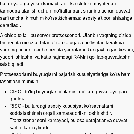
batareyalarga yukni kamaytiradi. Ish stoli kompyuterlari
tarmoqqa ulanish uchun mo'ljallangan, shuning uchun quvvat
sarfi unchalik muhim ko'rsatkich emas; asosiy e'tibor ishlashga
qaratiladi.
Alohida toifa - bu server protsessorlari. Ular bir vaqtning o'zida
bir nechta mijozlar bilan o'zaro aloqada bo'lishlari kerak va
shuning uchun ular bir nechta yadrolarni, kengaytirilgan keshni,
yuqori ishlashni va katta hajmdagi RAMni qo'llab-quvvatlashni
talab qiladi.
Protsessorlarni buyruqlarni bajarish xususiyatlariga ko'ra ham
tasniflash mumkin:
CISC - to'liq buyruqlar to'plamini qo'llab-quvvatlaydigan
qurilma;
RISC - bu turdagi asosiy xususiyat ko'rsatmalarni
soddalashtirish orqali samaradorlikni oshirishdir.
Tranzistorlar soni kamayadi, bu esa xarajatlar va quvvat
sarfini kamaytiradi;