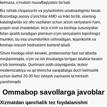
kelmasa, o'rnatish muvaffaqiyatsiz bo'ladi.
Biz ishlab chiqaruvchi va joylashishni unutmasligimiz kerak.
Bozordagi asosiy o'yinchilar AMD va Intel bo'lib, ularning
kataloglarida siz ofis vazifalari uchun arzon seriyalarni ham,
yuqori soat chastotalari, ko'p o'rinli va boshqa xususiyatlar
bilan ajralib turadigan premium o'yin seriyalarini topishingiz
mumkin, bu esa unumdorlikni oshiradigan, tejamkorlik va
boshqa noxush hodisalarni bartaraf qiladi.
Shuni hisobga olish kerakki, protsessorlar faol sur'atlarda
rivojlanmoqda, o'yin va ish ilovalariga bo'lgan talablar keskin
o'sib bormoqda. Qurilmani sotib olayotganda, tezkor
modernizatsiya va qo'shimcha xarajatlarga duch kelmaslik
uchun darhol 20-30 foiz ishlash zaxirasini ta'minlash
yaxshiroqdir.
Ommabop savollarga javoblar
Xizmatdan qanchalik tez foydalanishni