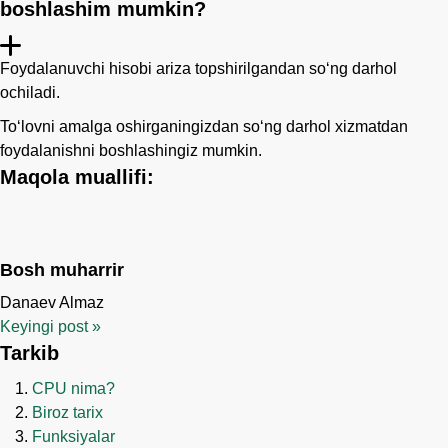
boshlashim mumkin?
Foydalanuvchi hisobi ariza topshirilgandan so‘ng darhol
ochiladi.
Toʻlovni amalga oshirganingizdan soʻng darhol xizmatdan
foydalanishni boshlashingiz mumkin.
Maqola muallifi:
Bosh muharrir
Danaev Almaz
Keyingi post
»
Tarkib
CPU nima?
Biroz tarix
Funksiyalar