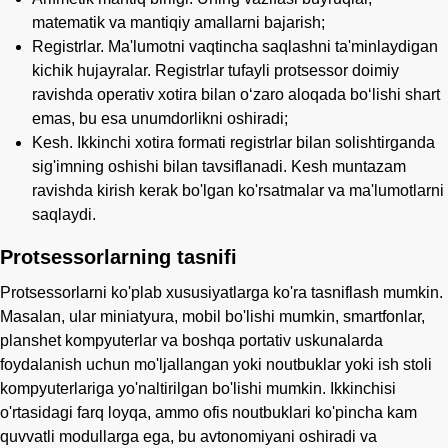
matematik va mantiqiy amallarni bajarish;
Registrlar. Ma'lumotni vaqtincha saqlashni ta'minlaydigan
kichik hujayralar. Registrlar tufayli protsessor doimiy
ravishda operativ xotira bilan o‘zaro aloqada bo‘lishi shart
emas, bu esa unumdorlikni oshiradi;
Kesh. Ikkinchi xotira formati registrlar bilan solishtirganda
sig'imning oshishi bilan tavsiflanadi. Kesh muntazam
ravishda kirish kerak bo'lgan ko'rsatmalar va ma'lumotlarni
saqlaydi.
Protsessorlarning tasnifi
Protsessorlarni ko'plab xususiyatlarga ko'ra tasniflash mumkin.
Masalan, ular miniatyura, mobil bo'lishi mumkin, smartfonlar,
planshet kompyuterlar va boshqa portativ uskunalarda
foydalanish uchun mo'ljallangan yoki noutbuklar yoki ish stoli
kompyuterlariga yo'naltirilgan bo'lishi mumkin. Ikkinchisi
o'rtasidagi farq loyqa, ammo ofis noutbuklari ko'pincha kam
quvvatli modullarga ega, bu avtonomiyani oshiradi va