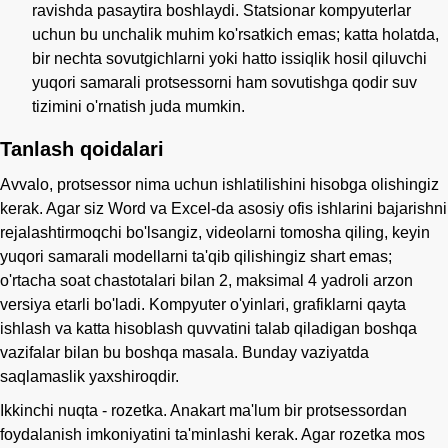
ravishda pasaytira boshlaydi. Statsionar kompyuterlar
uchun bu unchalik muhim ko'rsatkich emas; katta holatda,
bir nechta sovutgichlarni yoki hatto issiqlik hosil qiluvchi
yuqori samarali protsessorni ham sovutishga qodir suv
tizimini o'rnatish juda mumkin.
Tanlash qoidalari
Avvalo, protsessor nima uchun ishlatilishini hisobga olishingiz
kerak. Agar siz Word va Excel-da asosiy ofis ishlarini bajarishni
rejalashtirmoqchi bo'lsangiz, videolarni tomosha qiling, keyin
yuqori samarali modellarni ta'qib qilishingiz shart emas;
o'rtacha soat chastotalari bilan 2, maksimal 4 yadroli arzon
versiya etarli bo'ladi. Kompyuter o'yinlari, grafiklarni qayta
ishlash va katta hisoblash quvvatini talab qiladigan boshqa
vazifalar bilan bu boshqa masala. Bunday vaziyatda
saqlamaslik yaxshiroqdir.
Ikkinchi nuqta - rozetka. Anakart ma'lum bir protsessordan
foydalanish imkoniyatini ta'minlashi kerak. Agar rozetka mos