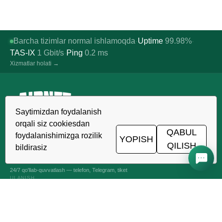
Barcha tizimlar normal ishlamoqda
Uptime
99.98%
·
·
TAS-IX
1
Gbit/s
Ping
0.2
ms
·
Xizmatlar holati →
Saytimizdan foydalanish
O'zbekistonda ishonchli xosting,
orqali siz cookiesdan
VDS/VPS va domenlar. TIER III data-
QABUL
foydalanishimizga rozilik
YOPISH
markazi, Toshkent.
QILISH
bildirasiz
24/7 ALOQADAMIZ
+998 (71) 202-87-00
24/7 qo'llab-quvvatlash — telefon, Telegram, tiket
ULANISH