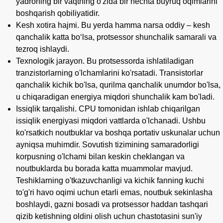
yadroning bir vaqtning o'zida bir nechta buyruq oqimlarini
boshqarish qobiliyatidir.
Kesh xotira hajmi. Bu yerda hamma narsa oddiy – kesh
qanchalik katta bo‘lsa, protsessor shunchalik samarali va
tezroq ishlaydi.
Texnologik jarayon. Bu protsessorda ishlatiladigan
tranzistorlarning o'lchamlarini ko'rsatadi. Transistorlar
qanchalik kichik bo'lsa, qurilma qanchalik unumdor bo'lsa,
u chiqaradigan energiya miqdori shunchalik kam bo'ladi.
Issiqlik tarqalishi. CPU tomonidan ishlab chiqarilgan
issiqlik energiyasi miqdori vattlarda o'lchanadi. Ushbu
ko'rsatkich noutbuklar va boshqa portativ uskunalar uchun
ayniqsa muhimdir. Sovutish tizimining samaradorligi
korpusning o'lchami bilan keskin cheklangan va
noutbuklarda bu borada katta muammolar mavjud.
Teshiklarning o'tkazuvchanligi va kichik fanning kuchi
to'g'ri havo oqimi uchun etarli emas, noutbuk sekinlasha
boshlaydi, gazni bosadi va protsessor haddan tashqari
qizib ketishning oldini olish uchun chastotasini sun'iy