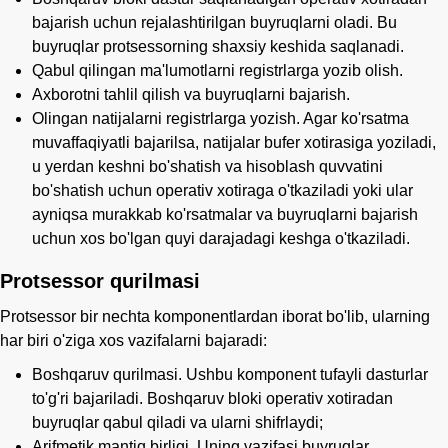
bajarish uchun rejalashtirilgan buyruqlarni oladi. Bu
buyruqlar protsessorning shaxsiy keshida saqlanadi.
Qabul qilingan ma'lumotlarni registrlarga yozib olish.
Axborotni tahlil qilish va buyruqlarni bajarish.
Olingan natijalarni registrlarga yozish. Agar ko'rsatma
muvaffaqiyatli bajarilsa, natijalar bufer xotirasiga yoziladi,
u yerdan keshni bo'shatish va hisoblash quvvatini
bo'shatish uchun operativ xotiraga o'tkaziladi yoki ular
ayniqsa murakkab ko'rsatmalar va buyruqlarni bajarish
uchun xos bo'lgan quyi darajadagi keshga o'tkaziladi.
Protsessor qurilmasi
Protsessor bir nechta komponentlardan iborat bo'lib, ularning
har biri o'ziga xos vazifalarni bajaradi:
Boshqaruv qurilmasi. Ushbu komponent tufayli dasturlar
to'g'ri bajariladi. Boshqaruv bloki operativ xotiradan
buyruqlar qabul qiladi va ularni shifrlaydi;
Arifmetik mantiq birligi. Uning vazifasi buyruqlar,