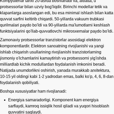
Kompyuterlar tarixi 20-asrda boshlanadi va, albatta, u
protsessorlar bilan uzviy bog'liqdir. Birinchi modellar tetik va
klapanlarga asoslangan edi, bu esa minimal ishlash bilan katta
quvvat sarfini keltirib chiqardi. 50-yillarda vakuum trubkasi
qurilmalari paydo bo'ldi va 90-yillarda ma'lumotlarni keshlash
funktsiyalarini qo'llab-quvvatlovchi mikrosxemalar paydo bo'ldi.
Zamonaviy protsessorlar tranzistorlar asosidagi elektron
komponentlardir. Elektron sanoatning rivojlanishi va yangi
ishlab chiqarish usullarining rivojlanishi tranzistorlarning
jismoniy o'lchamlarini kamaytirish va protsessorni yig'ishda
milliardlab kichik modullardan foydalanish imkonini beradi.
Natijada unumdorlikni oshirish, yanada murakkab arxitektura,
10-15 yil oldingi kabi 1-2 yadrodan emas, balki ko'p, 4, 6, 8-dan
foydalanish qobiliyati.
Boshqa xususiyatlar ham rivojlanadi:
Energiya samaradorligi. Komponent kam energiya
sarflaydi, kamroq issiqlik hosil qiladi va yuqori hisoblash
quvvatini saqlaydi.