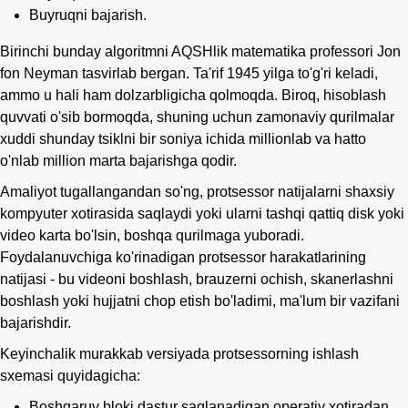
Buyruqni bajarish.
Birinchi bunday algoritmni AQSHlik matematika professori Jon
fon Neyman tasvirlab bergan. Ta'rif 1945 yilga to'g'ri keladi,
ammo u hali ham dolzarbligicha qolmoqda. Biroq, hisoblash
quvvati o'sib bormoqda, shuning uchun zamonaviy qurilmalar
xuddi shunday tsiklni bir soniya ichida millionlab va hatto
o'nlab million marta bajarishga qodir.
Amaliyot tugallangandan so'ng, protsessor natijalarni shaxsiy
kompyuter xotirasida saqlaydi yoki ularni tashqi qattiq disk yoki
video karta bo'lsin, boshqa qurilmaga yuboradi.
Foydalanuvchiga ko'rinadigan protsessor harakatlarining
natijasi - bu videoni boshlash, brauzerni ochish, skanerlashni
boshlash yoki hujjatni chop etish bo'ladimi, ma'lum bir vazifani
bajarishdir.
Keyinchalik murakkab versiyada protsessorning ishlash
sxemasi quyidagicha:
Boshqaruv bloki dastur saqlanadigan operativ xotiradan