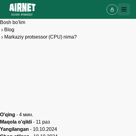
Bosh bo'lim
Blog
Markaziy protsessor (CPU) nima?
O'qing
-
4
мин.
Onlayn chat
Maqola o'qildi
-
11
раз
A
Onlayn · bir necha daqiqada javob beramiz
Yangilangan
-
10.10.2024