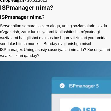
Chop etilgan
-
20.03.2025
ISPmanager nima?
ISPmanager nima?
Server bilan samarali o'zaro aloqa, uning sozlamalarini tezda
o'zgartirish, zarur funktsiyalarni faollashtirish - ro'yxatdagi
vazifalarni hal qilishni maxsus boshqaruv tizimlari yordamida
soddalashtirish mumkin. Bunday rivojlanishga misol
ISPmanager. Uning asosiy xususiyatlari nimada? Xususiyatlari
va afzalliklari qanday?