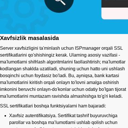
Xavfsizlik masalasida
Server xavfsizligini ta'minlash uchun ISPmanager orqali SSL
sertifikatlarini qo'shishingiz kerak. Ularning asosiy vazifasi -
ma'lumotlarni shifrlash algoritmlarini faollashtirish; ma'lumotlar
kodlangan shaklda uzatiladi, shuning uchun hatto uni ushlash
bosqinchi uchun foydasiz bo'ladi. Bu, ayniqsa, bank kartasi
ma'lumotlarini kiritish orqali onlayn to'lovni amalga oshirish
imkonini beruvchi onlayn-do'konlar uchun odatiy bo'lgan tijorat
ma'lumotlarini muntazam ravishda almashishga to'g'ri keladi.
SSL sertifikatlari boshqa funktsiyalarni ham bajaradi:
Xavfsiz autentifikatsiya. Sertifikat tashrif buyuruvchiga
parollar va boshqa maʼlumotlarni ushlab qolish uchun