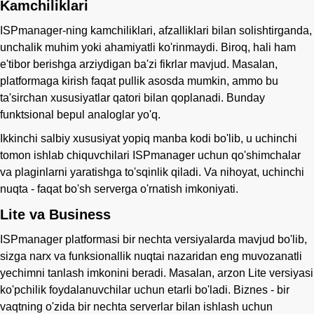
Kamchiliklari
ISPmanager-ning kamchiliklari, afzalliklari bilan solishtirganda,
unchalik muhim yoki ahamiyatli ko'rinmaydi. Biroq, hali ham
e'tibor berishga arziydigan ba'zi fikrlar mavjud. Masalan,
platformaga kirish faqat pullik asosda mumkin, ammo bu
ta'sirchan xususiyatlar qatori bilan qoplanadi. Bunday
funktsional bepul analoglar yo'q.
Ikkinchi salbiy xususiyat yopiq manba kodi bo'lib, u uchinchi
tomon ishlab chiquvchilari ISPmanager uchun qo'shimchalar
va plaginlarni yaratishga to'sqinlik qiladi. Va nihoyat, uchinchi
nuqta - faqat bo'sh serverga o'rnatish imkoniyati.
Lite va Business
ISPmanager platformasi bir nechta versiyalarda mavjud bo'lib,
sizga narx va funksionallik nuqtai nazaridan eng muvozanatli
yechimni tanlash imkonini beradi. Masalan, arzon Lite versiyasi
ko'pchilik foydalanuvchilar uchun etarli bo'ladi. Biznes - bir
vaqtning o'zida bir nechta serverlar bilan ishlash uchun