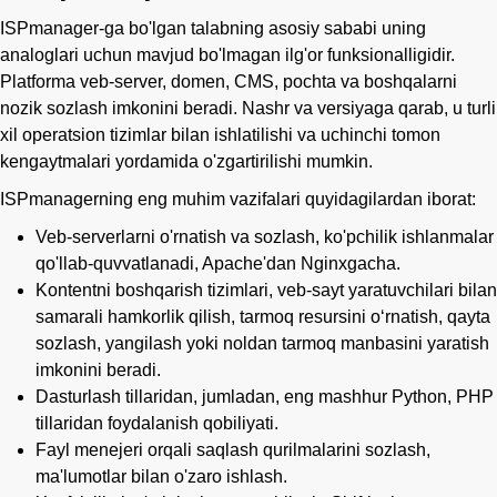
ISPmanager-ga bo'lgan talabning asosiy sababi uning
analoglari uchun mavjud bo'lmagan ilg'or funksionalligidir.
Platforma veb-server, domen, CMS, pochta va boshqalarni
nozik sozlash imkonini beradi. Nashr va versiyaga qarab, u turli
xil operatsion tizimlar bilan ishlatilishi va uchinchi tomon
kengaytmalari yordamida o'zgartirilishi mumkin.
ISPmanagerning eng muhim vazifalari quyidagilardan iborat:
Veb-serverlarni o'rnatish va sozlash, ko'pchilik ishlanmalar
qo'llab-quvvatlanadi, Apache'dan Nginxgacha.
Kontentni boshqarish tizimlari, veb-sayt yaratuvchilari bilan
samarali hamkorlik qilish, tarmoq resursini oʻrnatish, qayta
sozlash, yangilash yoki noldan tarmoq manbasini yaratish
imkonini beradi.
Dasturlash tillaridan, jumladan, eng mashhur Python, PHP
tillaridan foydalanish qobiliyati.
Fayl menejeri orqali saqlash qurilmalarini sozlash,
ma'lumotlar bilan o'zaro ishlash.