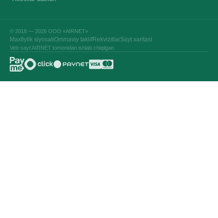
© 2018 — 2026 ООО «AIRNET»
Maxfiylik siyosati
Ommaviy taklif
Rekvizitlar
Sayt xaritasi
Veb-sayt AIRNET tomonidan ishlab chiqilgan