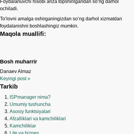
Foydalanuvchi hisobi ariza topshirilgandan so‘ng darhol
ochiladi.
Toʻlovni amalga oshirganingizdan soʻng darhol xizmatdan
foydalanishni boshlashingiz mumkin.
Maqola muallifi:
Bosh muharrir
Danaev Almaz
Keyingi post
»
Tarkib
ISPmanager nima?
Umumiy tushuncha
Asosiy funktsiyalari
Afzalliklari va kamchiliklari
Kamchiliklar
Lite va biznes