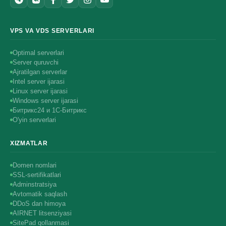
VPS VA VDS SERVERLARI
Optimal serverlari
Server quruvchi
Ajratilgan serverlar
Intel server ijarasi
Linux server ijarasi
Windows server ijarasi
Битрикс24 и 1С-Битрикс
O'yin serverlari
XIZMATLAR
Domen nomlari
SSL-sertifikatlari
Adminstratsiya
Avtomatik saqlash
DDoS dan himoya
AIRNET litsenziyasi
SitePad qollanmasi