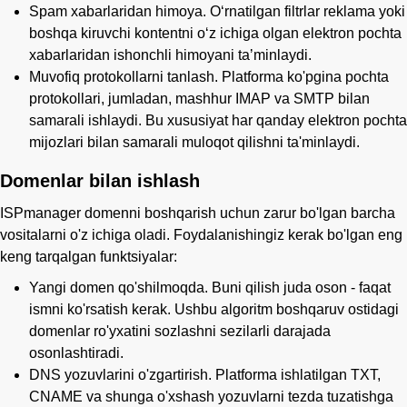
Spam xabarlaridan himoya. Oʻrnatilgan filtrlar reklama yoki
boshqa kiruvchi kontentni oʻz ichiga olgan elektron pochta
xabarlaridan ishonchli himoyani taʼminlaydi.
Muvofiq protokollarni tanlash. Platforma ko'pgina pochta
protokollari, jumladan, mashhur IMAP va SMTP bilan
samarali ishlaydi. Bu xususiyat har qanday elektron pochta
mijozlari bilan samarali muloqot qilishni ta'minlaydi.
Domenlar bilan ishlash
ISPmanager domenni boshqarish uchun zarur bo'lgan barcha
vositalarni o'z ichiga oladi. Foydalanishingiz kerak bo'lgan eng
keng tarqalgan funktsiyalar:
Yangi domen qo'shilmoqda. Buni qilish juda oson - faqat
ismni ko'rsatish kerak. Ushbu algoritm boshqaruv ostidagi
domenlar ro'yxatini sozlashni sezilarli darajada
osonlashtiradi.
DNS yozuvlarini o'zgartirish. Platforma ishlatilgan TXT,
CNAME va shunga o'xshash yozuvlarni tezda tuzatishga