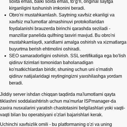
soxta emas, balki soxta emas, toʻgʻri, original saytga
kirganligini tushunish imkonini beradi.
Obro'ni mustahkamlash. Saytning xavfsiz ekanligi va
xavfsiz ma'lumotlar almashinuvi protokollaridan
foydalanishi brauzerda birinchi qarashda seziladi -
manzillar panelida qulfning tasviri mavjud. Bu obro'ni
mustahkamlaydi, xaridlarni amalga oshirish va xizmatlarga
buyurtma berish ehtimolini oshiradi.
SEO samaradorligini oshirish. SSL sertifikatiga ega bo'lish
qidiruv tizimlari tomonidan baholanadigan
ko'rsatkichlardan biridir, shuning uchun uni o'rnatish
qidiruv natijalaridagi reytingingizni yaxshilashga yordam
beradi.
Jiddiy server ishdan chiqqan taqdirda ma'lumotlarni qayta
tiklashni soddalashtirish uchun ma'murlar ISPmanager-da
zaxira nusxalarini yaratish chastotasini belgilashlari yoki vaqti-
vaqti bilan bu operatsiyani o'zlari bajarishlari kerak.
Uchinchi xavfsizlik omili - bu platformaning o'zi va uning