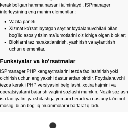
kerak bo'lgan hamma narsani ta'minlaydi. ISPmanager
interfeysining eng muhim elementlari:
Vazifa paneli;
Xizmat ko'rsatilayotgan saytlar foydalanuvchilari bilan
bog'liq asosiy tizim ma'lumotlarini o'z ichiga olgan bloklar;
Bloklarni tez harakatlantirish, yashirish va aylantirish
uchun elementlar.
Funksiyalar va ko'rsatmalar
ISPmanager PHP kengaytmalarini tezda faollashtirish yoki
o'chirish uchun eng yaxshi dasturlardan biridir. Foydalanuvchi
tezda kerakli PHP versiyasini belgilashi, xotira hajmini va
operatsiyalarni bajarish vaqtini sozlashi mumkin. Nozik sozlash
ish faoliyatini yaxshilashga yordam beradi va dasturiy ta'minot
mosligi bilan bog'liq muammolarni bartaraf qiladi.