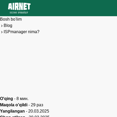
Bosh bo'lim
Blog
ISPmanager nima?
O'qing
-
8
мин.
Maqola o'qildi
-
29
раз
Yangilangan
-
20.03.2025