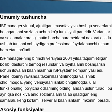
Umumiy tushuncha
ISPmanager virtual, ajratilgan, masofaviy va boshqa serverlarni
boshqarishni sozlash uchun ko'p funksiyali paneldir. Variantlar
va sozlamalar oralig'i hatto barcha parametrlarni nazorat ostida
ushlab turishni xohlaydigan professional foydalanuvchi uchun
ham etarli bo'ladi.
ISPmanager-ning birinchi versiyasi 2004 yilda taqdim etilgan
bo'lib, dasturchi tarmoq resurslari va loyihalarini boshqarish
uchun ilovalari bilan mashhur ISPsystem kompaniyasi edi.
Panel doimiy ravishda takomillashtirilmoqda va ishlab
chiqilmoqda, yangi versiyalari ishlab chiqilmoqda, ular
funksionalligi bo'yicha o'zlarining oldingilaridan ustun turadi, bu
ayniqsa nozik va aniq sozlamalarni talab qiladigan eng
samarali, keng ko'lamli serverlar bilan ishlash imkonini beradi.
Asosiy funksiyalar