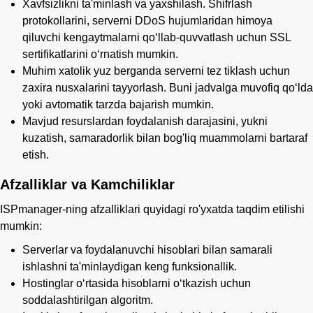
Xavfsizlikni ta'minlash va yaxshilash. Shifrlash
protokollarini, serverni DDoS hujumlaridan himoya
qiluvchi kengaytmalarni qo‘llab-quvvatlash uchun SSL
sertifikatlarini o‘rnatish mumkin.
Muhim xatolik yuz berganda serverni tez tiklash uchun
zaxira nusxalarini tayyorlash. Buni jadvalga muvofiq qoʻlda
yoki avtomatik tarzda bajarish mumkin.
Mavjud resurslardan foydalanish darajasini, yukni
kuzatish, samaradorlik bilan bog'liq muammolarni bartaraf
etish.
Afzalliklar va Kamchiliklar
ISPmanager-ning afzalliklari quyidagi ro'yxatda taqdim etilishi
mumkin:
Serverlar va foydalanuvchi hisoblari bilan samarali
ishlashni ta'minlaydigan keng funksionallik.
Hostinglar oʻrtasida hisoblarni oʻtkazish uchun
soddalashtirilgan algoritm.