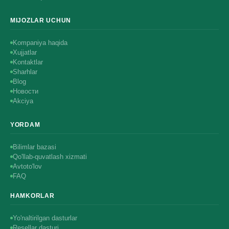
MIJOZLAR UCHUN
Kompaniya haqida
Xujjatlar
Kontaktlar
Sharhlar
Blog
Новости
Akciya
YORDAM
Bilimlar bazasi
Qo'llab-quvatlash xizmati
Avtoto'lov
FAQ
HAMKORLAR
Yo'naltirilgan dasturlar
Resellar dasturi