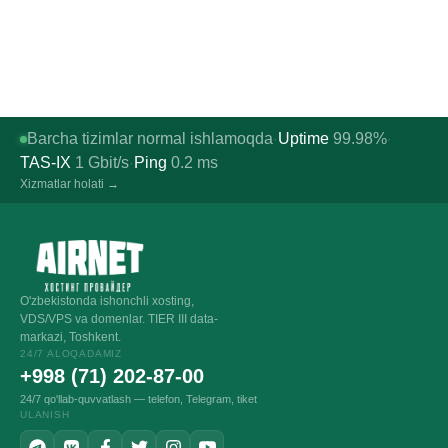
Barcha tizimlar normal ishlamoqda
Uptime
99.98%
·
·
TAS-IX
1
Gbit/s
Ping
0.2
ms
·
Xizmatlar holati →
O'zbekistonda ishonchli xosting,
VDS/VPS va domenlar. TIER III data-
markazi, Toshkent.
24/7 ALOQADAMIZ
+998 (71) 202-87-00
24/7 qo'llab-quvvatlash — telefon, Telegram, tiket
ULANISH