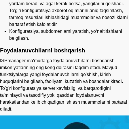
yordam beradi va agar kerak bo'lsa, yangilarini qo'shadi.
To'g'ri konfiguratsiya axborot oqimlarini aniq taqsimlash,
tarmoq resurslari ishlashidagi muammolar va nosozliklarni
bartaraf etish kafolatidir.
Konfiguratsiya, subdomenlarni yaratish, yoʻnaltirishlarni
belgilash.
Foydalanuvchilarni boshqarish
ISPmanager ma'murlarga foydalanuvchilarni boshqarish
imkoniyatlarining eng keng doirasini taqdim etadi. Mavjud
funktsiyalarga yangi foydalanuvchilarni qo'shish, kirish
huquqlarini belgilash, faoliyatni kuzatish va boshqalar kiradi.
To'g'ri konfiguratsiya server xavfsizligi va barqarorligini
ta'minlaydi va tasodifiy yoki qasddan foydalanuvchi
harakatlaridan kelib chiqadigan ishlash muammolarini bartaraf
qiladi.