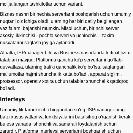
mo'ljallangan tashkilotlar uchun variant.
Biznes nashri bir nechta serverlarni boshqarish uchun umumiy
nuqtani o'z ichiga oladi, ularning har biri qat'iy belgilangan
vazifalarni bajarishi mumkin. Misol uchun, birinchi server
asosiy, ikkinchisi - pochta serveri va uchinchisi - zaxira
nusxalarini saqlash joyiga aylanadi.
Albatta, ISPmanager Lite va Business nashrlarida turli xil tizim
talablari mavjud. Platforma qancha ko'p serverlarni qo'llab-
quvvatlasa, ularning trafiki qanchalik ko'p bo'lsa, saqlangan
ma'lumotlar hajmi shunchalik katta bo'ladi, apparat sig'imi,
protsessor, operativ xotira uchun talablar shunchalik qattiqroq
bo'ladi.
Interfeys
Umumiy fikrlarni ko'rib chiqqandan so'ng, ISPmanager-ning
ba'zi xususiyatlari va funktsiyalarini batafsilroq o'rganish kerak,
bu esa yanada ishonchli va samarali foydalanish uchun
zarurdir. Platforma interfeysi serverlarni boshqarish uchun