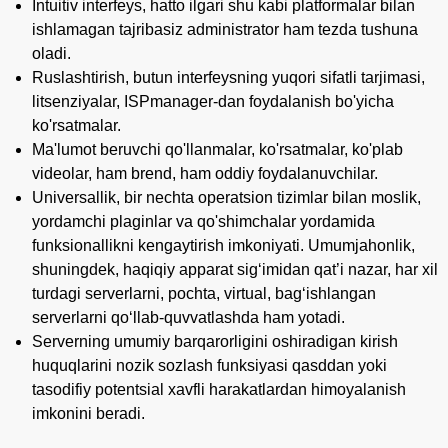
Intuitiv interfeys, hatto ilgari shu kabi platformalar bilan
ishlamagan tajribasiz administrator ham tezda tushuna
oladi.
Ruslashtirish, butun interfeysning yuqori sifatli tarjimasi,
litsenziyalar, ISPmanager-dan foydalanish bo'yicha
ko'rsatmalar.
Ma'lumot beruvchi qo'llanmalar, ko'rsatmalar, ko'plab
videolar, ham brend, ham oddiy foydalanuvchilar.
Universallik, bir nechta operatsion tizimlar bilan moslik,
yordamchi plaginlar va qo'shimchalar yordamida
funksionallikni kengaytirish imkoniyati. Umumjahonlik,
shuningdek, haqiqiy apparat sig‘imidan qat’i nazar, har xil
turdagi serverlarni, pochta, virtual, bag‘ishlangan
serverlarni qo‘llab-quvvatlashda ham yotadi.
Serverning umumiy barqarorligini oshiradigan kirish
huquqlarini nozik sozlash funksiyasi qasddan yoki
tasodifiy potentsial xavfli harakatlardan himoyalanish
imkonini beradi.