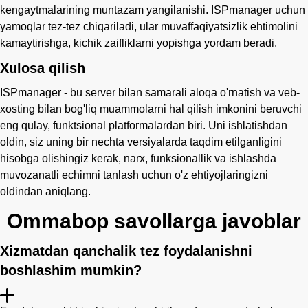
kengaytmalarining muntazam yangilanishi. ISPmanager uchun
yamoqlar tez-tez chiqariladi, ular muvaffaqiyatsizlik ehtimolini
kamaytirishga, kichik zaifliklarni yopishga yordam beradi.
Xulosa qilish
ISPmanager - bu server bilan samarali aloqa o'rnatish va veb-
xosting bilan bog'liq muammolarni hal qilish imkonini beruvchi
eng qulay, funktsional platformalardan biri. Uni ishlatishdan
oldin, siz uning bir nechta versiyalarda taqdim etilganligini
hisobga olishingiz kerak, narx, funksionallik va ishlashda
muvozanatli echimni tanlash uchun o'z ehtiyojlaringizni
oldindan aniqlang.
Ommabop savollarga javoblar
Xizmatdan qanchalik tez foydalanishni
boshlashim mumkin?