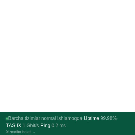
Barcha tizimlar normal ishlamoqda
Uptime
99.98%
·
·
TAS-IX
1
Gbit/s
Ping
0.2
ms
·
Xizmatlar holati →