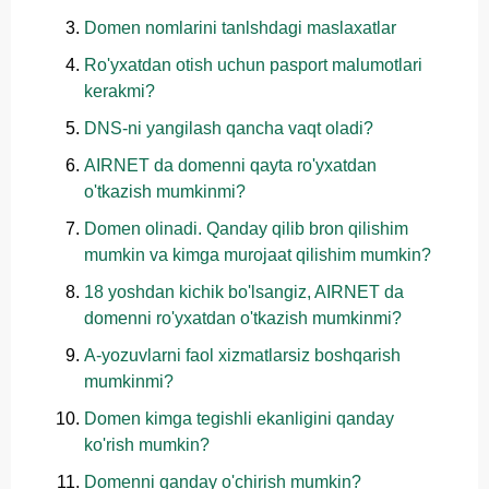
Domen nomlarini tanlshdagi maslaxatlar
Ro'yxatdan otish uchun pasport malumotlari
kerakmi?
DNS-ni yangilash qancha vaqt oladi?
AIRNET da domenni qayta ro'yxatdan
o'tkazish mumkinmi?
Domen olinadi. Qanday qilib bron qilishim
mumkin va kimga murojaat qilishim mumkin?
18 yoshdan kichik bo'lsangiz, AIRNET da
domenni ro'yxatdan o'tkazish mumkinmi?
A-yozuvlarni faol xizmatlarsiz boshqarish
mumkinmi?
Domen kimga tegishli ekanligini qanday
ko'rish mumkin?
Domenni qanday o'chirish mumkin?