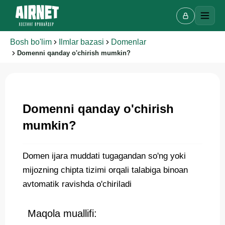
Bosh bo'lim
Ilmlar bazasi
Domenlar
Domenni qanday o'chirish mumkin?
Onlayn chat
A
Domenni qanday o'chirish
Onlayn · bir necha daqiqada javob beramiz
mumkin?
Ismingiz
Domen ijara muddati tugagandan so'ng yoki
mijozning chipta tizimi orqali talabiga binoan
Telefon
avtomatik ravishda o'chiriladi
Maqola muallifi: