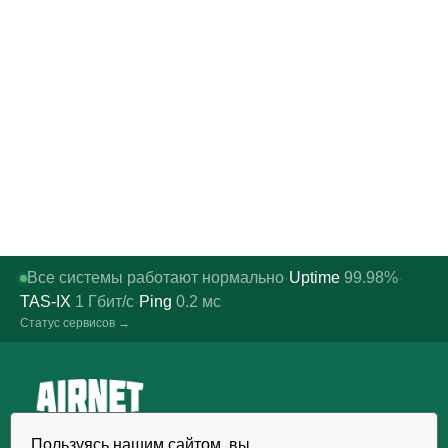
Все системы работают нормально
Uptime
99.98%
·
·
TAS-IX
1
Гбит/с
Ping
0.2
мс
·
Статус сервисов →
Надёжный хостинг, VDS/VPS и
Пользуясь нашим сайтом, вы