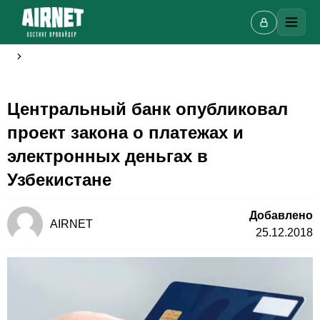
Центральный банк опубликовал
проект закона о платежах и
Онлайн-чат
электронных деньгах в
A
Онлайн · отвечаем за несколько минут
Узбекистане
Добавлено
AIRNET
25.12.2018
Ваше имя
Телефон