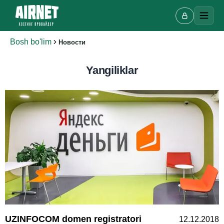
Bosh bo'lim
Новости
Yangiliklar
Onlayn chat
A
Onlayn · bir necha daqiqada javob beramiz
Ismingiz
Telefon
UZINFOCOM domen registratori
12.12.2018