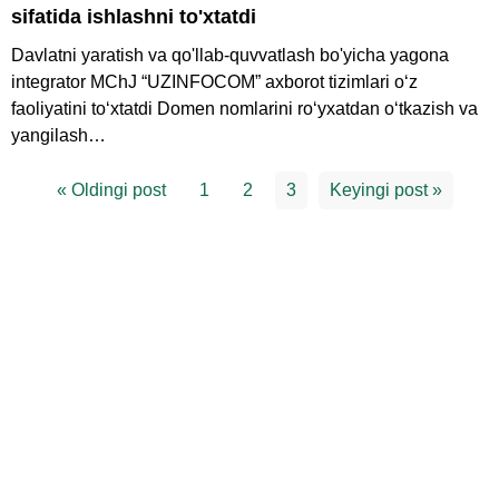
sifatida ishlashni to'xtatdi
Davlatni yaratish va qo'llab-quvvatlash bo'yicha yagona
integrator MChJ “UZINFOCOM” axborot tizimlari oʻz
faoliyatini toʻxtatdi Domen nomlarini roʻyxatdan oʻtkazish va
yangilash…
« Oldingi post
1
2
3
Keyingi post »