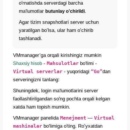
o'rnatishda serverdagi barcha
ma'lumotlar
.
butunlay o'chirildi
Agar tizim snapshotlari server uchun
yaratilgan boʻlsa, ular ham oʻchirib
tashlanadi.
VMmanager’ga orqali kirishingiz mumkin
Mahsulotlar
-
bo'limi -
Shaxsiy hisob
Virtual serverlar
“Go”
- yuqoridagi
dan
serveringizni tanlang:
Shuningdek, login ma'lumotlarini server
faollashtirilgandan so'ng pochta orqali kelgan
xatda ham topish mumkin.
Menejment
Virtual
VMmanager panelida
—
mashinalar
bo'limiga o'ting. Roʻyxatdan