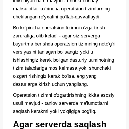
imkoniyati ham mavjud - chunki bunday
mahsulotlar ko'pincha operatsion tizimlarning
Telefon
cheklangan ro'yxatini qo'llab-quvvatlaydi.
Bu ko'pincha operatsion tizimni o'zgartirish
zaruratiga olib keladi - agar siz serverga
buyurtma berishda operatsion tizimning noto'g'ri
versiyasini tanlagan bo'lsangiz yoki u
ishlashingiz kerak bo'lgan dasturiy ta'minotning
tizim talablariga mos kelmasa yoki shunchaki
o'zgartirishingiz kerak bo'lsa. eng yangi
dasturlarga kirish uchun yangilang.
Operatsion tizimni o'zgartirishning ikkita asosiy
usuli mavjud - tanlov serverda ma'lumotlarni
saqlash kerakmi yoki yo'qligiga bog'liq.
Agar serverda saqlash