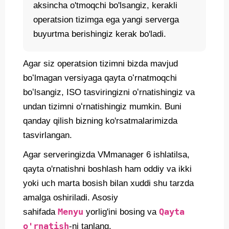
aksincha o'tmoqchi bo'lsangiz, kerakli
operatsion tizimga ega yangi serverga
buyurtma berishingiz kerak bo'ladi.
Agar siz operatsion tizimni bizda mavjud
boʻlmagan versiyaga qayta oʻrnatmoqchi
boʻlsangiz, ISO tasviringizni oʻrnatishingiz va
undan tizimni oʻrnatishingiz mumkin. Buni
qanday qilish bizning ko'rsatmalarimizda
tasvirlangan.
Agar serveringizda VMmanager 6 ishlatilsa,
qayta o'rnatishni boshlash ham oddiy va ikki
yoki uch marta bosish bilan xuddi shu tarzda
amalga oshiriladi. Asosiy
Menyu
Qayta
sahifada
yorlig'ini bosing va
o'rnatish
-ni tanlang.