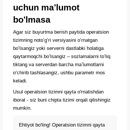
uchun ma'lumot
bo'lmasa
Agar siz buyurtma berish paytida operatsion
tizimning notoʻgʻri versiyasini oʻrnatgan
boʻlsangiz yoki serverni dastlabki holatiga
qaytarmoqchi boʻlsangiz – sozlamalarni toʻliq
tiklang va serverdan barcha maʼlumotlarni
oʻchirib tashlasangiz, ushbu parametr mos
keladi.
Usul operatsion tizimni qayta o'rnatishdan
iborat - siz buni chipta tizimi orqali qilishingiz
mumkin.
Ehtiyot bo'ling! Operatsion tizimni qayta