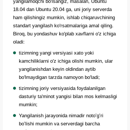
yangilamoqchi bo'lsangiz, masalan, Ubuntu
18.04 dan Ubuntu 20.04 ga, uni joriy serverda
ham qilishingiz mumkin, ishlab chiqaruvchining
standart yangilash ko'rsatmalariga amal qiling.
Biroq, bu yondashuv ko'plab xavflarni o'z ichiga
oladi:
tizimning yangi versiyasi xato yoki
kamchiliklarni o'z ichiga olishi mumkin, ular
yangilanishdan keyin oldindan aytib
bo'lmaydigan tarzda namoyon bo'ladi;
tizimning joriy versiyasida foydalanilgan
dasturiy ta'minot yangisi bilan mos kelmasligi
mumkin;
Yangilanish jarayonida nimadir notoʻgʻri
boʻlishi mumkin va serverdagi barcha