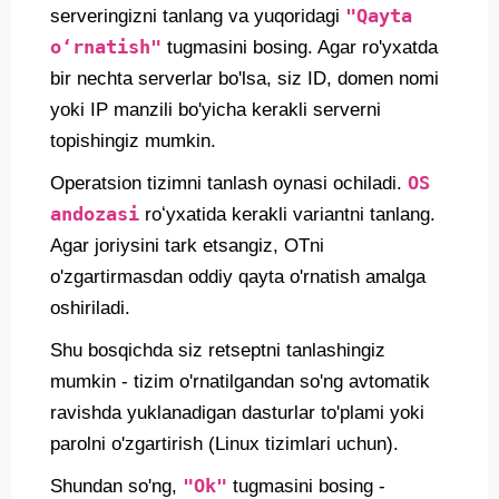
"Qayta
serveringizni tanlang va yuqoridagi
oʻrnatish"
tugmasini bosing. Agar ro'yxatda
bir nechta serverlar bo'lsa, siz ID, domen nomi
yoki IP manzili bo'yicha kerakli serverni
topishingiz mumkin.
OS
Operatsion tizimni tanlash oynasi ochiladi.
andozasi
roʻyxatida kerakli variantni tanlang.
Agar joriysini tark etsangiz, OTni
o'zgartirmasdan oddiy qayta o'rnatish amalga
oshiriladi.
Shu bosqichda siz retseptni tanlashingiz
mumkin - tizim o'rnatilgandan so'ng avtomatik
ravishda yuklanadigan dasturlar to'plami yoki
parolni o'zgartirish (Linux tizimlari uchun).
"Ok"
Shundan so'ng,
tugmasini bosing -