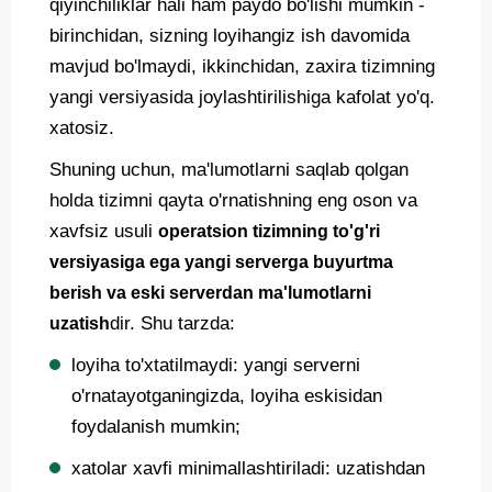
qiyinchiliklar hali ham paydo bo'lishi mumkin -
birinchidan, sizning loyihangiz ish davomida
mavjud bo'lmaydi, ikkinchidan, zaxira tizimning
yangi versiyasida joylashtirilishiga kafolat yo'q.
xatosiz.
Shuning uchun, ma'lumotlarni saqlab qolgan
holda tizimni qayta o'rnatishning eng oson va
xavfsiz usuli
operatsion tizimning to'g'ri
versiyasiga ega yangi serverga buyurtma
berish va eski serverdan ma'lumotlarni
dir. Shu tarzda:
uzatish
loyiha to'xtatilmaydi: yangi serverni
o'rnatayotganingizda, loyiha eskisidan
foydalanish mumkin;
xatolar xavfi minimallashtiriladi: uzatishdan