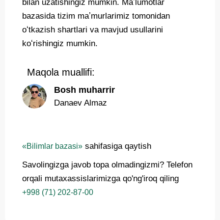
bilan uzatishingiz mumkin. Maʼlumotlar
bazasida tizim maʼmurlarimiz tomonidan
oʻtkazish shartlari va mavjud usullarini
koʻrishingiz mumkin.
Maqola muallifi:
Bosh muharrir
Danaev Almaz
sahifasiga qaytish
«Bilimlar bazasi»
Savolingizga javob topa olmadingizmi? Telefon
orqali mutaxassislarimizga qo'ng'iroq qiling
+998 (71) 202-87-00