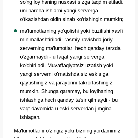
so'ng loyihaning nusxasi sizga taqdim etiladi,
uni barcha ishlarni yangi serverga
o'tkazishdan oldin sinab ko'rishingiz mumkin;
ma'lumotlarning yo'qolishi yoki buzilishi xavfi
minimallashtiriladi: rasmiy ravishda joriy
serverning ma'lumotlari hech qanday tarzda
o'zgarmaydi - u faqat yangi serverga
ko'chiriladi. Muvaffaqiyatsiz uzatish yoki
yangi serverni o'rnatishda siz eskisiga
qaytishingiz va jarayonni takrorlashingiz
mumkin. Shunga qaramay, bu loyihaning
ishlashiga hech qanday ta'sir qilmaydi - bu
vaqt davomida u eski serverdan jimgina
ishlagan.
Ma'lumotlarni o'zingiz yoki bizning yordamimiz