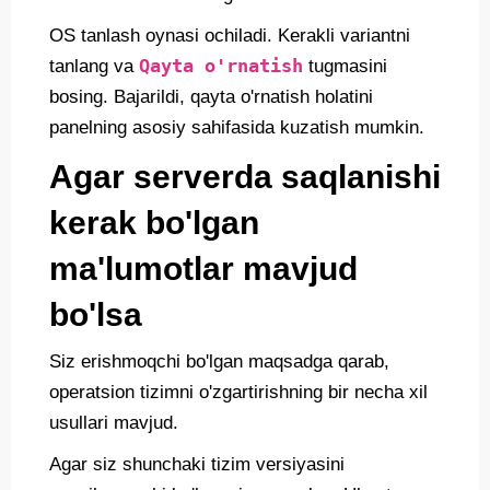
OS tanlash oynasi ochiladi. Kerakli variantni
Qayta o'rnatish
tanlang va
tugmasini
bosing. Bajarildi, qayta o'rnatish holatini
panelning asosiy sahifasida kuzatish mumkin.
Agar serverda saqlanishi
kerak bo'lgan
ma'lumotlar mavjud
bo'lsa
Siz erishmoqchi bo'lgan maqsadga qarab,
operatsion tizimni o'zgartirishning bir necha xil
usullari mavjud.
Agar siz shunchaki tizim versiyasini