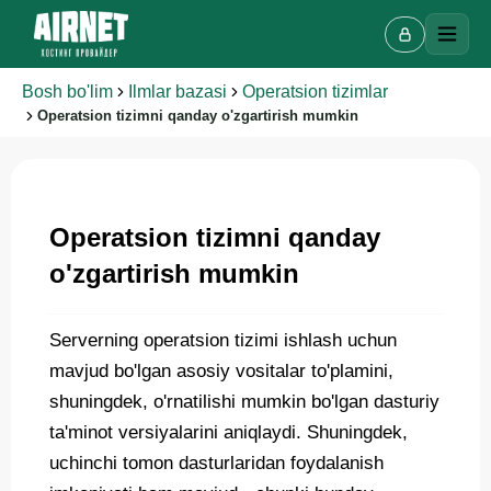
Bosh bo'lim
Ilmlar bazasi
Operatsion tizimlar
Operatsion tizimni qanday o'zgartirish mumkin
Operatsion tizimni qanday
o'zgartirish mumkin
Serverning operatsion tizimi ishlash uchun
Onlayn chat
A
mavjud bo'lgan asosiy vositalar to'plamini,
Onlayn · bir necha daqiqada javob beramiz
shuningdek, o'rnatilishi mumkin bo'lgan dasturiy
ta'minot versiyalarini aniqlaydi. Shuningdek,
uchinchi tomon dasturlaridan foydalanish
Ismingiz