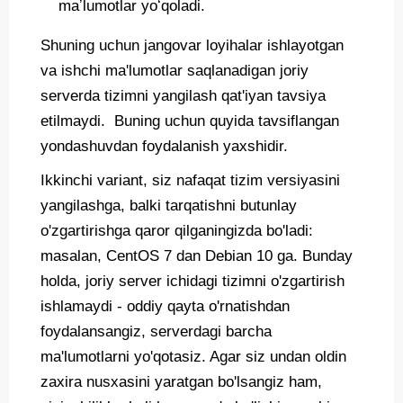
maʼlumotlar yoʻqoladi.
Shuning uchun jangovar loyihalar ishlayotgan
va ishchi ma'lumotlar saqlanadigan joriy
serverda tizimni yangilash qat'iyan tavsiya
etilmaydi. Buning uchun quyida tavsiflangan
yondashuvdan foydalanish yaxshidir.
Ikkinchi variant, siz nafaqat tizim versiyasini
yangilashga, balki tarqatishni butunlay
o'zgartirishga qaror qilganingizda bo'ladi:
masalan, CentOS 7 dan Debian 10 ga. Bunday
holda, joriy server ichidagi tizimni o'zgartirish
ishlamaydi - oddiy qayta o'rnatishdan
foydalansangiz, serverdagi barcha
ma'lumotlarni yo'qotasiz. Agar siz undan oldin
zaxira nusxasini yaratgan bo'lsangiz ham,