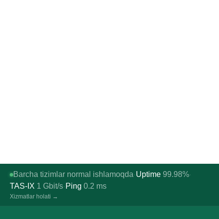
Barcha tizimlar normal ishlamoqda
Uptime
99.98%
·
·
TAS-IX
1
Gbit/s
Ping
0.2
ms
·
Xizmatlar holati →