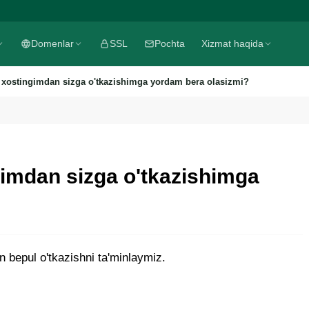
Domenlar
SSL
Pochta
Xizmat haqida
i xostingimdan sizga o'tkazishimga yordam bera olasizmi?
gimdan sizga o'tkazishimga
n bepul o'tkazishni ta'minlaymiz.