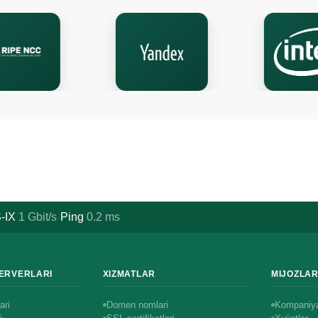
-IX
1
Gbit/s
Ping
0.2
ms
·
SERVERLARI
XIZMATLAR
MIJOZLA
ari
Domen nomlari
Kompaniya