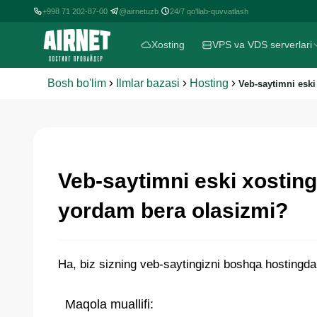
+998 71 202-87-00
@airnetuzb
24/7 qo'llab-quvvatlash
|
|
Xosting
VPS va VDS serverlari
Bosh bo'lim
Ilmlar bazasi
Hosting
Veb-saytimni esk
Veb-saytimni eski xostin
yordam bera olasizmi?
Ha, biz sizning veb-saytingizni boshqa hostingda
Maqola muallifi: