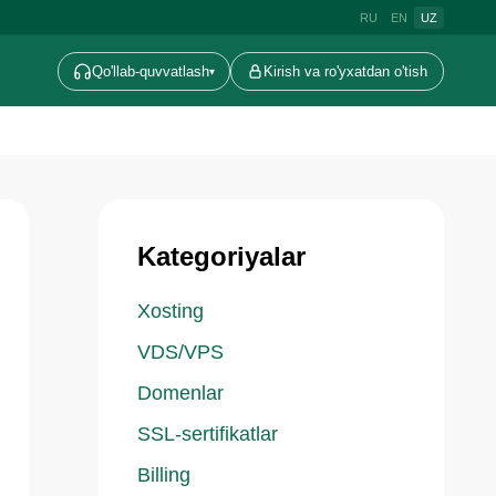
RU
EN
UZ
Qo'llab-quvvatlash
Kirish va ro'yxatdan o'tish
▾
Kategoriyalar
Xosting
VDS/VPS
Domenlar
SSL-sertifikatlar
Billing