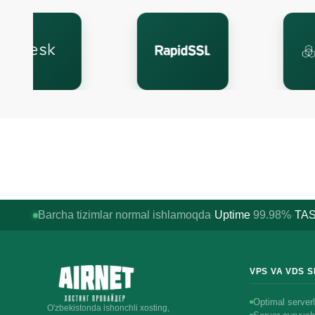
Barcha tizimlar normal ishlamoqda
Uptime
99.98%
TAS
·
·
VPS VA VDS 
Optimal serverl
O'zbekistonda ishonchli xosting,