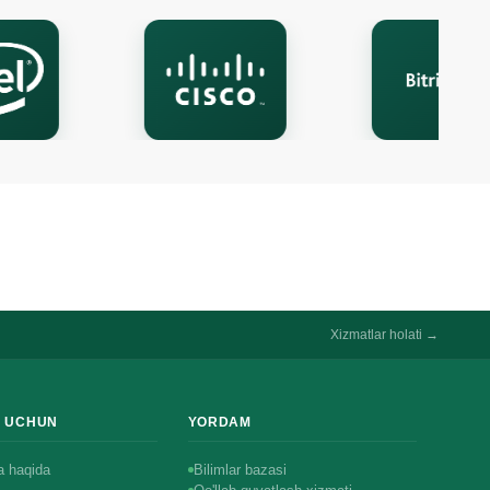
Ismingiz
Telefon
Xizmatlar holati →
R UCHUN
YORDAM
 haqida
Bilimlar bazasi