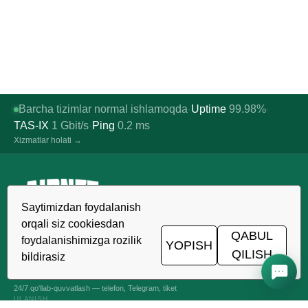
Barcha tizimlar normal ishlamoqda
Uptime
99.98%
·
·
TAS-IX
1
Gbit/s
Ping
0.2
ms
·
Xizmatlar holati →
Saytimizdan foydalanish
O'zbekistonda ishonchli xosting,
orqali siz cookiesdan
VDS/VPS va domenlar. TIER III data-
QABUL
foydalanishimizga rozilik
YOPISH
markazi, Toshkent.
QILISH
bildirasiz
24/7 ALOQADAMIZ
+998 (71) 202-87-00
24/7 qo'llab-quvvatlash — telefon, Telegram, tiket
ULANISH