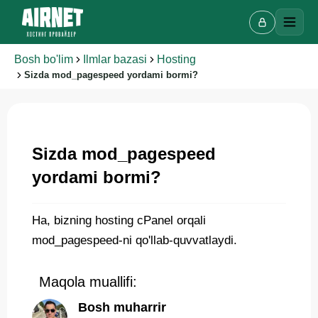
Bosh bo'lim
Ilmlar bazasi
Hosting
Sizda mod_pagespeed yordami bormi?
Onlayn chat
A
Onlayn · bir necha daqiqada javob beramiz
Sizda mod_pagespeed
yordami bormi?
Ismingiz
Ha, bizning hosting cPanel orqali
mod_pagespeed-ni qo'llab-quvvatlaydi.
Telefon
Maqola muallifi:
Bosh muharrir