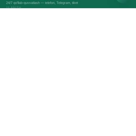
24/7 qo'llab-quvvatlash — telefon, Telegram, tiket
ULANISH
VPS VA VDS SERVERLARI
Optimal serverlari
Server quruvchi
Ajratilgan serverlar
Intel server ijarasi
Linux server ijarasi
Windows server ijarasi
Битрикс24 и 1С-Битрикс
O'yin serverlari
XIZMATLAR
Domen nomlari
SSL-sertifikatlari
Adminstratsiya
Avtomatik saqlash