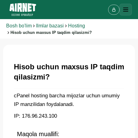
Bosh bo'lim
Ilmlar bazasi
Hosting
Hisob uchun maxsus IP taqdim qilasizmi?
Onlayn chat
A
Onlayn · bir necha daqiqada javob beramiz
Hisob uchun maxsus IP taqdim
qilasizmi?
Ismingiz
cPanel hosting barcha mijozlar uchun umumiy
IP manzilidan foydalanadi.
Telefon
IP: 176.96.243.100
Maqola muallifi: