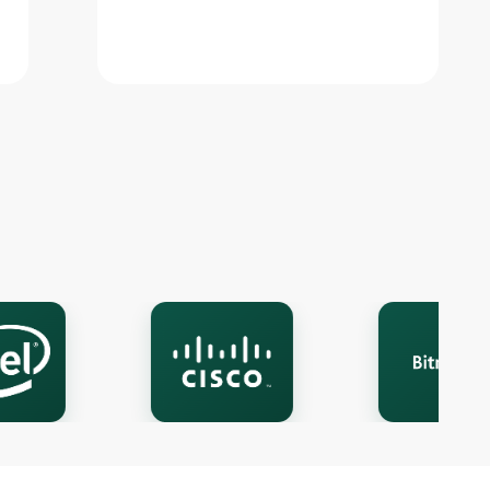
Onlayn chat
A
Onlayn · bir necha daqiqada javob beramiz
Ismingiz
Telefon