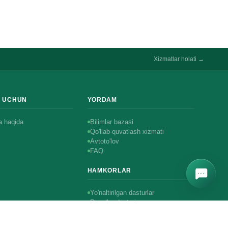
Xizmatlar holati →
R UCHUN
YORDAM
 haqida
Bilimlar bazasi
Qo'llab-quvatlash xizmati
Avtoto'lov
FAQ
HAMKORLAR
Yo'naltirilgan dasturlar
Resellar dasturi