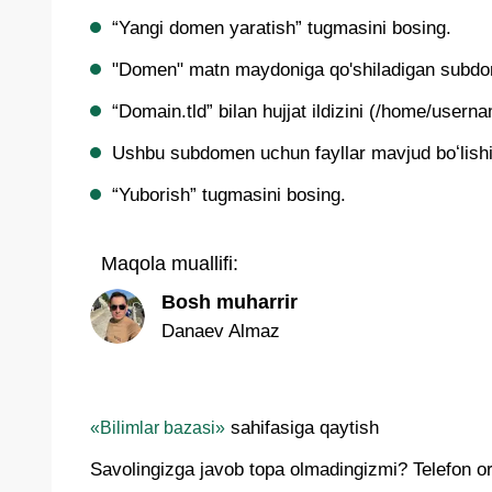
“Yangi domen yaratish” tugmasini bosing.
"Domen" matn maydoniga qo'shiladigan subdom
“Domain.tld” bilan hujjat ildizini (/home/usern
Ushbu subdomen uchun fayllar mavjud boʻlishini
“Yuborish” tugmasini bosing.
Maqola muallifi:
Bosh muharrir
Danaev Almaz
sahifasiga qaytish
«Bilimlar bazasi»
Savolingizga javob topa olmadingizmi? Telefon orq