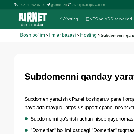
+998 71 202-87-00
@airnetuzb
24/7 qo'llab-quvvatlash
|
|
Xosting
VPS va VDS serverlari
Bosh bo'lim
Ilmlar bazasi
Hosting
Subdomenni qand
Subdomenni qanday yara
Subdomen yaratish cPanel boshqaruv paneli orqali
havolada mavjud: https://support.cpanel.net/hc
Subdomenni qo'shish uchun hisob qaydnomasi o
"Domenlar" bo'limi ostidagi "Domenlar" tugmas