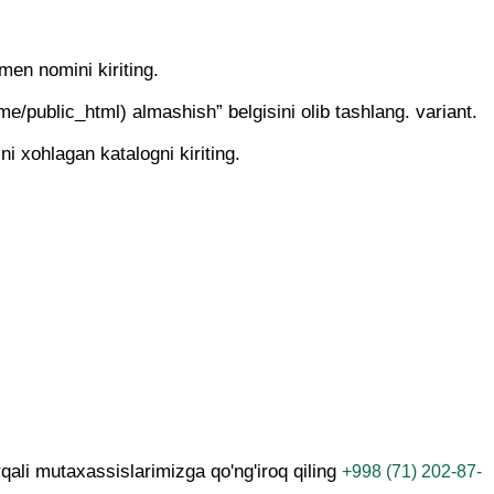
en nomini kiriting.
ame/public_html) almashish” belgisini olib tashlang. variant.
 xohlagan katalogni kiriting.
ali mutaxassislarimizga qo'ng'iroq qiling
+998 (71) 202-87-