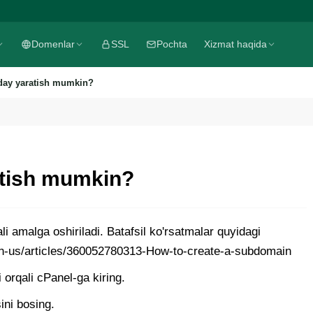
Domenlar
SSL
Pochta
Xizmat haqida
ay yaratish mumkin?
tish mumkin?
 amalga oshiriladi. Batafsil ko'rsatmalar quyidagi
/en-us/articles/360052780313-How-to-create-a-subdomain
rqali cPanel-ga kiring.
ini bosing.