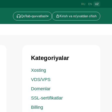
RU
EN
UZ
Qo'llab-quvvatlash
Kirish va ro'yxatdan o'tish
▾
Kategoriyalar
Xosting
VDS/VPS
Domenlar
SSL-sertifikatlar
Billing