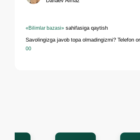
Danaev Almaz
sahifasiga qaytish
«Bilimlar bazasi»
Savolingizga javob topa olmadingizmi? Telefon orq
00