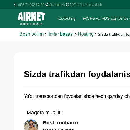
+998 71 202-87-00
@airnetuzb
24/7 qo'llab-quvvatlash
|
|
Xosting
VPS va VDS serverlari
Bosh bo'lim
Ilmlar bazasi
Hosting
Sizda trafikdan f
Sizda trafikdan foydalani
Yo'q, transportdan foydalanishda hech qanday che
Maqola muallifi:
Bosh muharrir