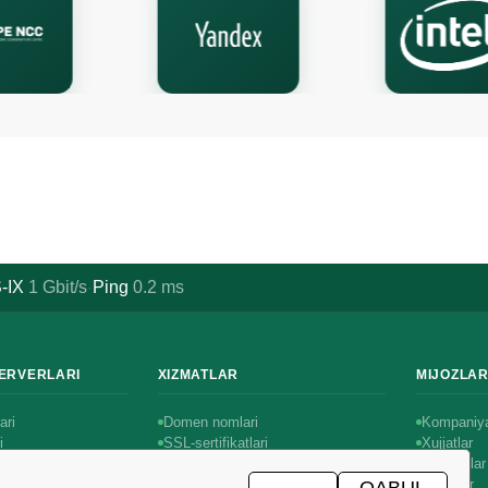
-IX
1
Gbit/s
Ping
0.2
ms
·
SERVERLARI
XIZMATLAR
MIJOZLA
ari
Domen nomlari
Kompaniya
i
SSL-sertifikatlari
Xujjatlar
rlar
Adminstratsiya
Kontaktlar
asi
Avtomatik saqlash
Sharhlar