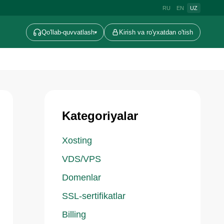
RU
EN
UZ
Qo'llab-quvvatlash
Kirish va ro'yxatdan o'tish
▾
Kategoriyalar
Xosting
VDS/VPS
Domenlar
SSL-sertifikatlar
Billing