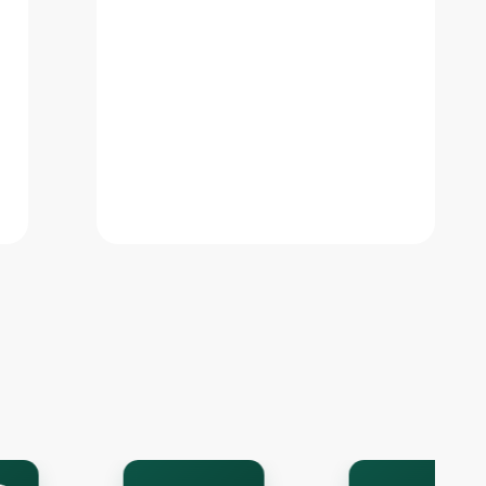
Onlayn chat
A
Onlayn · bir necha daqiqada javob beramiz