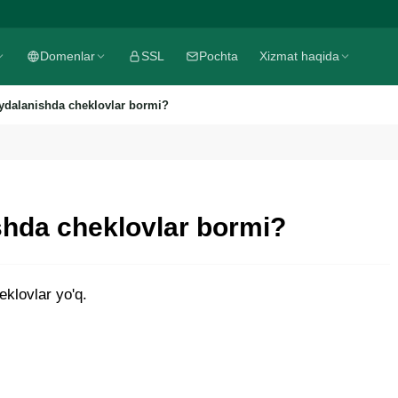
Domenlar
SSL
Pochta
Xizmat haqida
oydalanishda cheklovlar bormi?
shda cheklovlar bormi?
klovlar yo'q.