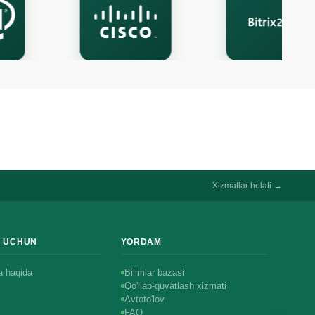
Ismingiz
Telefon
Xizmatlar holati →
R UCHUN
YORDAM
 haqida
Bilimlar bazasi
Qo'llab-quvatlash xizmati
Avtoto'lov
FAQ