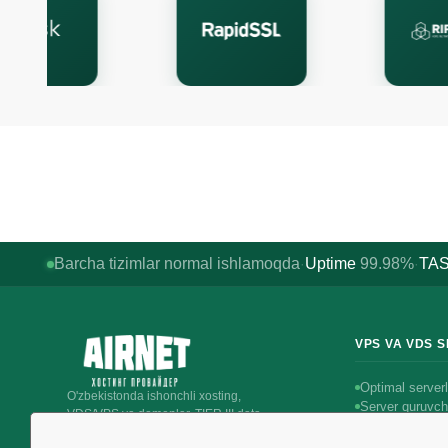
Barcha tizimlar normal ishlamoqda
Uptime
99.98%
TAS
·
·
VPS VA VDS 
Optimal serverl
O'zbekistonda ishonchli xosting,
Server quruvch
VDS/VPS va domenlar. TIER III data-
Ajratilgan serve
markazi, Toshkent.
Intel server ijar